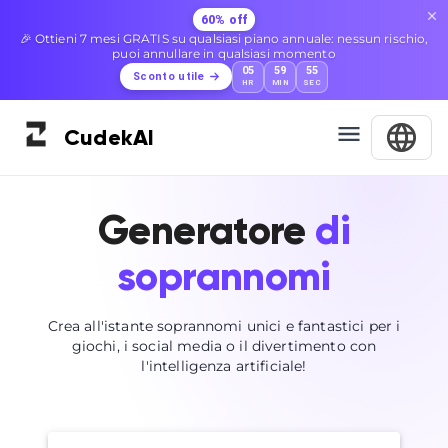
60% off
🎉 Ottieni 7 mesi GRATIS su qualsiasi piano annuale: nessun rischio,
puoi annullare in qualsiasi momento
05
59
54
Sconto utile
HR
MIN
SEC
Cudek
AI
Generatore
di
soprannomi
Crea all'istante soprannomi unici e fantastici per i
giochi, i social media o il divertimento con
l'intelligenza artificiale!