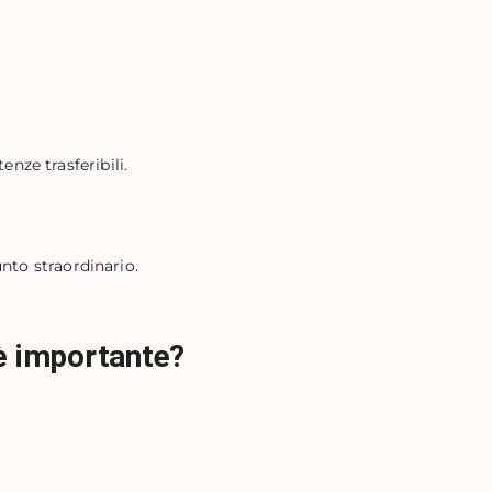
nze trasferibili.
unto straordinario.
 è importante?