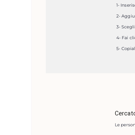
1
-
Inseris
2
-
Aggiun
3
-
Scegli
4
-
Fai cl
5
-
Copial
Cercato
Le person