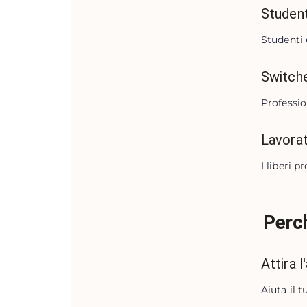
Student
Studenti 
Switch
Professio
Lavorat
I liberi 
Perch
Attira 
Aiuta il 