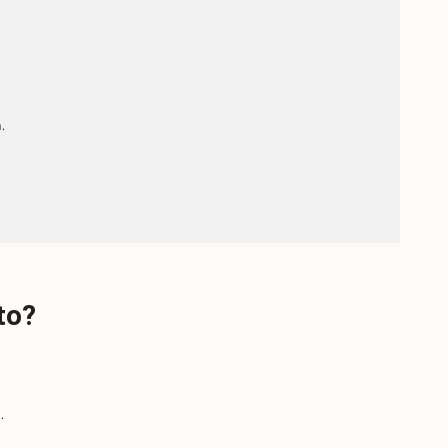
.
to?
.