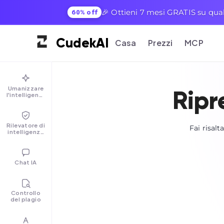
🎉 Ottieni 7 mesi GRATIS su qual
60% off
Cudek
AI
Casa
Prezzi
MCP
Umanizzare
Ripre
l'intelligenza
artificiale
Rilevatore di
Fai risalt
intelligenza
artificiale
Chat IA
Controllo
del plagio