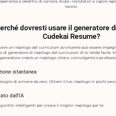
 esperienza e obiettivi di carriera. Aiuta i reclutatori a capire r
tavolo.
erché dovresti usare il generatore di
Cudekai Resume?
vere un riepilogo del curriculum avvincente può essere impegn
 di generatore di riepilogo del curriculum AI lo rende facile. Inse
generatore creerà un riepilogo chiaro, coinvolgente e professio
ione istantanea
isogno di scrivere da zero. Ottieni il tuo riepilogo in pochi seco
ato dall'IA
lgoritmi intelligenti per creare il miglior riepilogo per te.