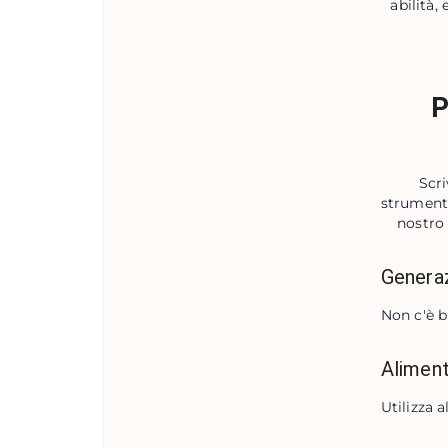
abilità,
P
Scri
strumento
nostro 
Generaz
Non c'è b
Aliment
Utilizza a