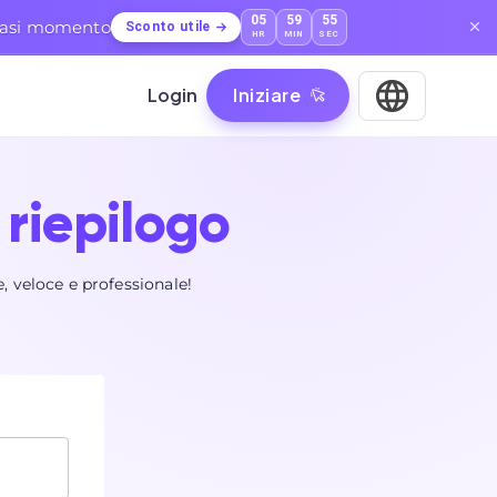
05
59
54
lsiasi momento
Sconto utile
HR
MIN
SEC
Login
Iniziare
 riepilogo
e, veloce e professionale!