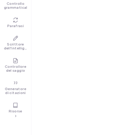
Controllo
grammaticale
Parafrasi
Scrittore
dell'intelligenza
artificiale
Controllore
del saggio
Generatore
di citazioni
Risorse