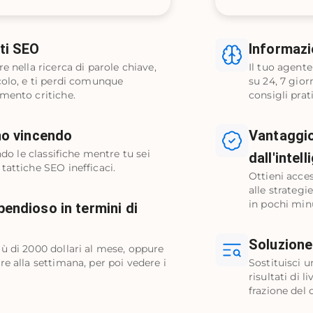
ti SEO
Informazi
e nella ricerca di parole chiave,
Il tuo agent
colo, e ti perdi comunque
su 24, 7 gior
mento critiche.
consigli prati
no vincendo
Vantaggio
ndo le classifiche mentre tu sei
dall'intell
tattiche SEO inefficaci.
Ottieni acce
alle strateg
in pochi min
endioso in termini di
Soluzione
ù di 2000 dollari al mese, oppure
e alla settimana, per poi vedere i
Sostituisci 
risultati di 
frazione del 