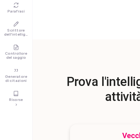
Parafrasi
Scrittore
dell'intelligenza
artificiale
Controllore
del saggio
Generatore
Prova l'intell
di citazioni
attivit
Risorse
Vecc