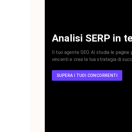
Analisi SERP in t
Il tuo agente SEO AI studia le pagine p
vincenti e crea la tua strategia di suc
SUPERA I TUOI CONCORRENTI