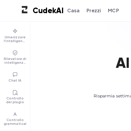
Cudek
AI
Casa
Prezzi
MCP
Umanizzare
l'intelligenza
artificiale
AI
Rilevatore di
intelligenza
artificiale
Chat IA
Risparmia settima
Controllo
del plagio
Controllo
grammaticale