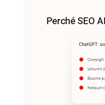
Perché SEO AI
ChatGPT: sol
Consigli
Volumi d
Buone p
Nessun d