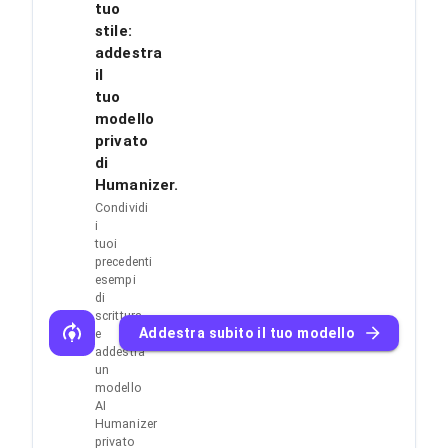
tuo
stile:
addestra
il
tuo
modello
privato
di
Humanizer.
Condividi
i
tuoi
precedenti
esempi
di
scrittura
Addestra subito il tuo modello
e
addestra
un
modello
AI
Humanizer
privato