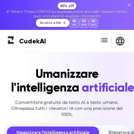
60% off
🎉 Ottieni 7 mesi GRATIS su qualsiasi piano annuale: nessun rischio,
puoi annullare in qualsiasi momento
05
59
52
Sconto utile
HR
MIN
SEC
Cudek
AI
Umanizzare
l'intelligenza
artificial
Convertitore gratuito da testo AI a testo umano.
Oltrepassa tutti i rilevatori IA con una precisione del
100%.
Umanizzare l'intelligenza artificiale
Rilevatore di