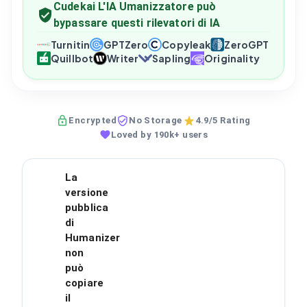
Cudekai L'IA Umanizzatore può
bypassare questi rilevatori di IA
Turnitin
GPTZero
Copyleak
ZeroGPT
Quillbot
Writer
Sapling
Originality
Encrypted
No Storage
4.9/5 Rating
Loved by 190k+ users
La
versione
pubblica
di
Humanizer
non
può
copiare
il