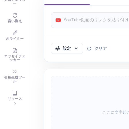
ー
言い換え
AIライター
設定
クリア
エッセイチェ
ッカー
引用生成ツー
ル
リソース
ここに文字起