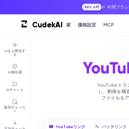
🎉 年間プラ
60% off
Cudek
AI
家
価格設定
MCP
AIを人間化す
る
You
AI検出器
YouTube
AIチャット
し、動画を構
ファイルを
盗作チェッカ
ー
YouTubeリンク
バッチリンク
文法チェッカ