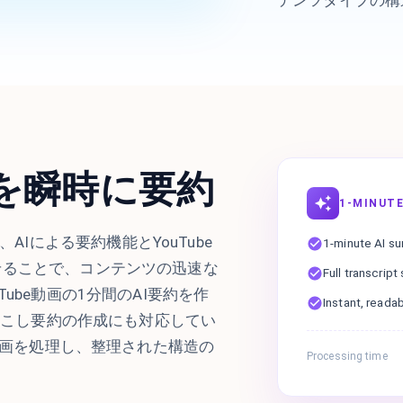
動画を瞬時に要約
1-MINUTE
ratorは、AIによる要約機能とYouTube
1-minute AI s
せることで、コンテンツの迅速な
Full transcrip
ube動画の1分間のAI要約を作
Instant, reada
字起こし要約の作成にも対応してい
の動画を処理し、整理された構造の
Processing time