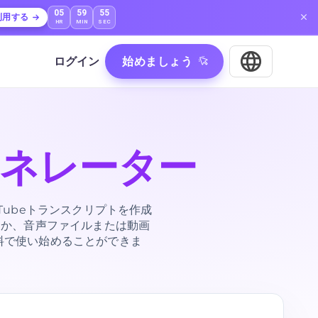
05
59
53
利用する
HR
MIN
SEC
ログイン
始めましょう
ェネレーター
Tubeトランスクリプトを作成
るか、音声ファイルまたは動画
料で使い始めることができま