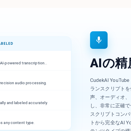
ABELED
AIの
I-powered transcription...
CudekAI Yo
precision audio processing.
ランスクリプトを
声、オーディオ、
ly and labeled accurately.
し、非常に正確で一
スクリプトコンバー
トから完全なAI 
s any content type.
テンツタイプの構