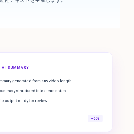
 AI SUMMARY
ummary generated from any video length.
t summary structured into clean notes.
ble output ready for review.
~60s