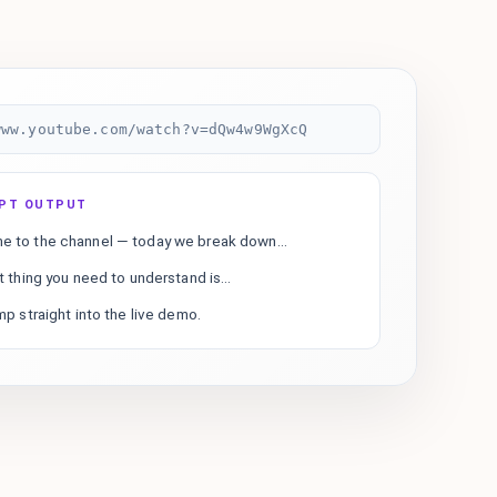
www.youtube.com/watch?v=dQw4w9WgXcQ
IPT OUTPUT
 to the channel — today we break down...
t thing you need to understand is...
mp straight into the live demo.