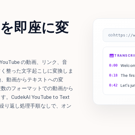
動画を即座に変
https://
TRANSCR
or は、YouTube の動画、リンク、音
Welcome
0:00
すく整った文字起こしに変換しま
The firs
0:18
変換、動画からテキストへの変
Let's ju
0:42
、複数のフォーマットでの動画から
kAI YouTube to Text
設定や繰り返し処理手順なしで、オン
。