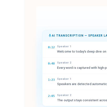
AI TRANSCRIPTION — SPEAKER L
Speaker 1
0:12
Welcome to today's deep dive on A
Speaker 2
0:48
Every word is captured with high-
Speaker 1
1:23
Speakers are detected automatical
Speaker 2
2:05
The output stays consistent acros