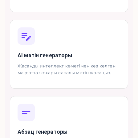
AI мәтін генераторы
Жасанды интеллект көмегімен кез келген
мақсатта жоғары сапалы мәтін жасаңыз.
Абзац генераторы