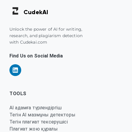
Cudek
AI
Unlock the power of AI for writing,
research, and plagiarism detection
with Cudekai.com
Find Us on Social Media
TOOLS
AI адамға түрлендіргіш
Тегін AI мазмұны детекторы
Тегін плагиат тексерушісі
Плагиат жою құралы