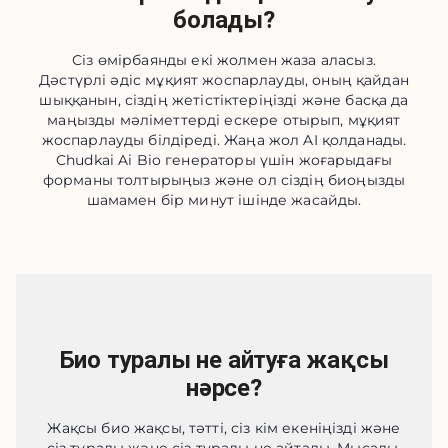
болады?
Сіз өмірбаянды екі жолмен жаза аласыз.
Дәстүрлі әдіс мұқият жоспарлауды, оның қайдан
шыққанын, сіздің жетістіктеріңізді және басқа да
маңызды мәліметтерді ескере отырып, мұқият
жоспарлауды білдіреді. Жаңа жол AI қолданады.
Chudkai Ai Bio генераторы үшін жоғарыдағы
форманы толтырыңыз және ол сіздің биоңызды
шамамен бір минут ішінде жасайды.
Био туралы не айтуға жақсы
нәрсе?
Жақсы био жақсы, тәтті, сіз кім екеніңізді және