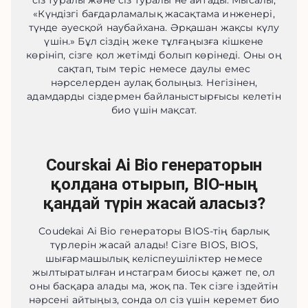
сіз туралы және сіз туралы не айтады. Мысалы,
«Күндізгі бағдарламалық жасақтама инженері,
түнде әуесқой наубайхана. Әрқашан жақсы күлу
үшін.» Бұл сіздің жеке тұлғаңызға кішкене
көрініп, сізге қол жетімді болып көрінеді. Оны оң
сақтап, тым теріс немесе даулы емес
нәрселерден аулақ болыңыз. Негізінен,
адамдарды сіздермен байланыстырғысы келетін
био үшін мақсат.
Courskai Ai Bio генераторын
қолдана отырып, BIO-ның
қандай түрін жасай аласыз?
Coudekai Ai Bio генераторы BIOS-тің барлық
түрлерін жасай алады! Сізге BIOS, BIOS,
шығармашылық келіспеушіліктер немесе
жылтыратылған инстаграм биосы қажет пе, ол
оны басқара алады ма, жоқ па. Тек сізге іздейтін
нәрсені айтыңыз, сонда ол сіз үшін керемет био