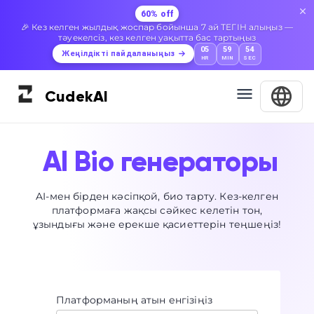
60% off
🎉 Кез келген жылдық жоспар бойынша 7 ай ТЕГІН алыңыз —
тәуекелсіз, кез келген уақытта бас тартыңыз
05
59
54
Жеңілдікті пайдаланыңыз
HR
MIN
SEC
Cudek
AI
AI Bio генераторы
AI-мен бірден кәсіпқой, био тарту. Кез-келген
платформаға жақсы сәйкес келетін тон,
ұзындығы және ерекше қасиеттерін теңшеңіз!
Платформаның атын енгізіңіз