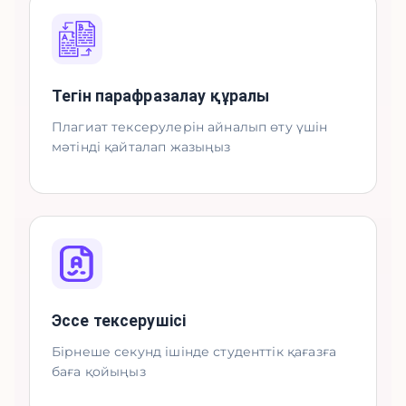
Тегін парафразалау құралы
Плагиат тексерулерін айналып өту үшін
мәтінді қайталап жазыңыз
Эссе тексерушісі
Бірнеше секунд ішінде студенттік қағазға
баға қойыңыз