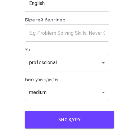
Бірегей белгілер
Үн
professional
Био ұзындығы
medium
БИО ҚҰРУ