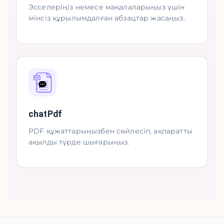
Эсселеріңіз немесе мақалаларыңыз үшін
мінсіз құрылымдалған абзацтар жасаңыз.
chatPdf
PDF құжаттарыңызбен сөйлесіп, ақпаратты
ақылды түрде шығарыңыз.