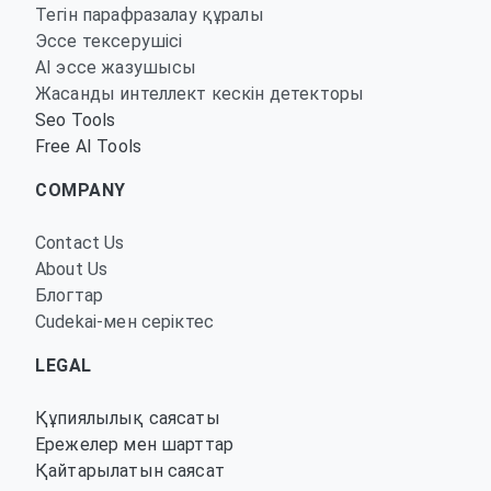
Тегін парафразалау құралы
Эссе тексерушісі
AI эссе жазушысы
Жасанды интеллект кескін детекторы
Seo Tools
Free AI Tools
COMPANY
Contact Us
About Us
Блогтар
Cudekai-мен серіктес
LEGAL
Құпиялылық саясаты
Ережелер мен шарттар
Қайтарылатын саясат