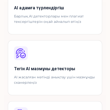
AI адамға түрлендіргіш
Барлық AI детекторлары мен плагиат
тексергіштерін оңай айналып өтіңіз
Тегін AI мазмұны детекторы
AI жасалған мәтінді анықтау үшін мазмұнды
сканерлеңіз