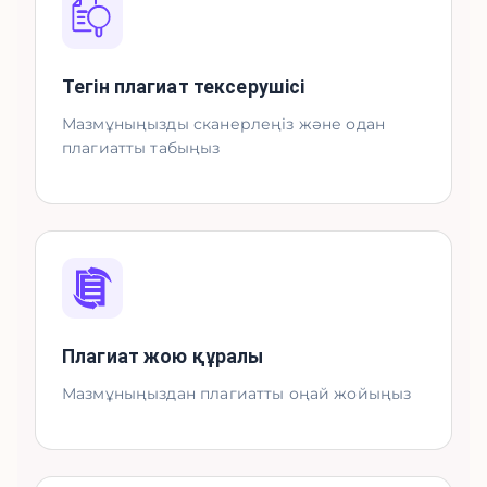
Тегін плагиат тексерушісі
Мазмұныңызды сканерлеңіз және одан
плагиатты табыңыз
Плагиат жою құралы
Мазмұныңыздан плагиатты оңай жойыңыз