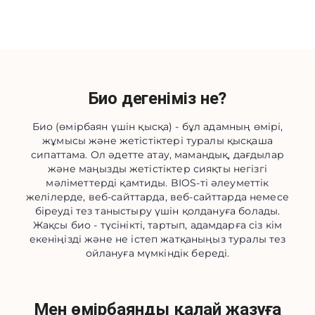
Био дегеніміз не?
Био (өмірбаян үшін қысқа) - бұл адамның өмірі,
жұмысы және жетістіктері туралы қысқаша
сипаттама. Ол әдетте атау, мамандық, дағдылар
және маңызды жетістіктер сияқты негізгі
мәліметтерді қамтиды. BIOS-ті әлеуметтік
желілерде, веб-сайттарда, веб-сайттарда немесе
біреуді тез таныстыру үшін қолдануға болады.
Жақсы био - түсінікті, тартып, адамдарға сіз кім
екеніңізді және не істеп жатқаныңыз туралы тез
ойлануға мүмкіндік береді.
Мен өмірбаянды қалай жазуға