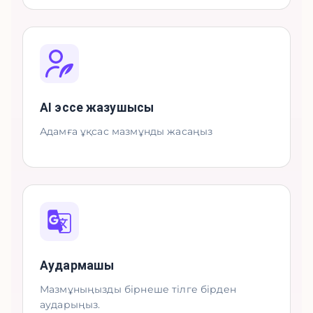
AI эссе жазушысы
Адамға ұқсас мазмұнды жасаңыз
Аудармашы
Мазмұныңызды бірнеше тілге бірден
аударыңыз.