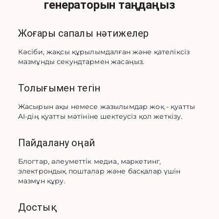
генераторын таңдаңыз
Жоғары сапалы нәтижелер
Кәсіби, жақсы құрылымдалған және қателіксіз 
мазмұнды секундтармен жасаңыз.
Толығымен тегін
Жасырын ақы немесе жазылымдар жоқ - қуатты 
AI-дің қуатты мәтініне шектеусіз қол жеткізу.
Пайдалану оңай
Блогтар, әлеуметтік медиа, маркетинг, 
электрондық пошталар және басқалар үшін 
мазмұн құру.
Достық