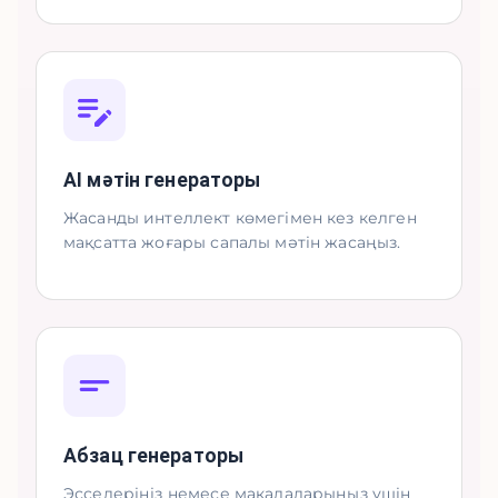
AI мәтін генераторы
Жасанды интеллект көмегімен кез келген
мақсатта жоғары сапалы мәтін жасаңыз.
Абзац генераторы
Эсселеріңіз немесе мақалаларыңыз үшін