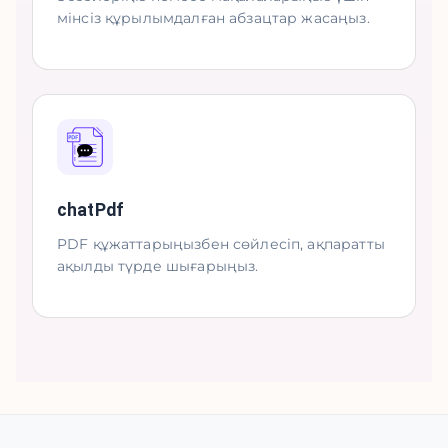
мінсіз құрылымдалған абзацтар жасаңыз.
chatPdf
PDF құжаттарыңызбен сөйлесіп, ақпаратты
ақылды түрде шығарыңыз.