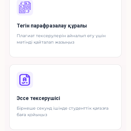
Тегін парафразалау құралы
Плагиат тексерулерін айналып өту үшін
мәтінді қайталап жазыңыз
Эссе тексерушісі
Бірнеше секунд ішінде студенттік қағазға
баға қойыңыз