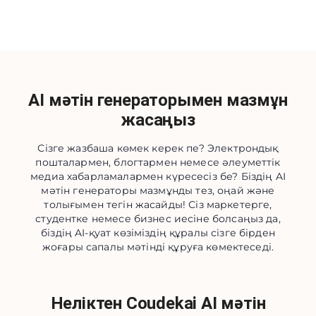
AI мәтін генераторымен мазмұн
жасаңыз
Сізге жазбаша көмек керек пе? Электрондық
пошталармен, блогтармен немесе әлеуметтік
медиа хабарламалармен күресесіз бе? Біздің AI
мәтін генераторы мазмұнды тез, оңай және
толығымен тегін жасайды! Сіз маркетерге,
студентке немесе бизнес иесіне болсаңыз да,
біздің AI-қуат көзіміздің құралы сізге бірден
жоғары сапалы мәтінді құруға көмектеседі.
Неліктен Coudekai AI мәтін