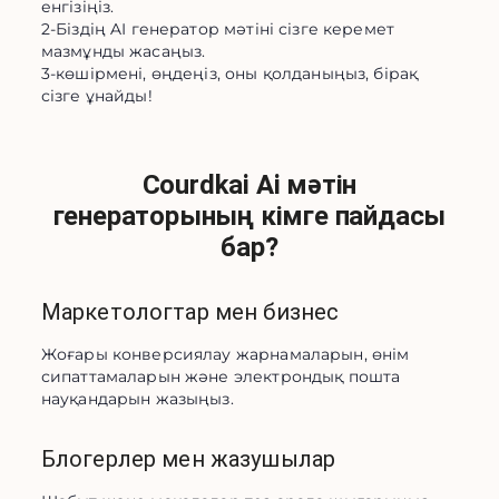
енгізіңіз.
2-Біздің AI генератор мәтіні сізге керемет
мазмұнды жасаңыз.
3-көшірмені, өңдеңіз, оны қолданыңыз, бірақ
сізге ұнайды!
Courdkai Ai мәтін
генераторының кімге пайдасы
бар?
Маркетологтар мен бизнес
Жоғары конверсиялау жарнамаларын, өнім 
сипаттамаларын және электрондық пошта 
науқандарын жазыңыз.
Блогерлер мен жазушылар