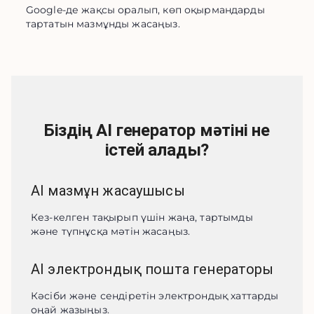
Google-де жақсы оралып, көп оқырмандарды 
тартатын мазмұнды жасаңыз.
Біздің AI генератор мәтіні не
істей алады?
AI мазмұн жасаушысы
Кез-келген тақырып үшін жаңа, тартымды 
және түпнұсқа мәтін жасаңыз.
AI электрондық пошта генераторы
Кәсіби және сендіретін электрондық хаттарды 
оңай жазыңыз.