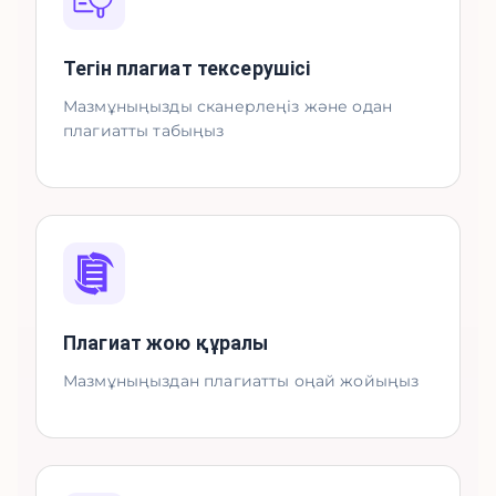
Тегін плагиат тексерушісі
Мазмұныңызды сканерлеңіз және одан
плагиатты табыңыз
Плагиат жою құралы
Мазмұныңыздан плагиатты оңай жойыңыз