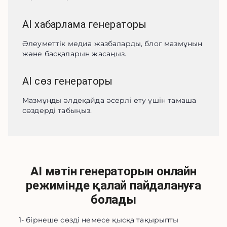
AI хабарлама генераторы
Әлеуметтік медиа жазбаларды, блог мазмұнын 
және басқаларын жасаңыз.
AI сөз генераторы
Мазмұнды әлдеқайда әсерлі ету үшін тамаша 
сөздерді табыңыз.
AI мәтін генераторын онлайн
режимінде қалай пайдалануға
болады
1- бірнеше сөзді немесе қысқа тақырыпты