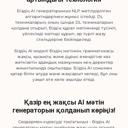
Біздің AI генераторымыз NLP жетілдірілген
алгоритмдерімен жұмыс істейді. DL
техникаларын, оның ішінде DL техникаларын
қолдана отырып, біздің құрал мәтінмәнді түсініп,
үйлесімді мәтінді құрып, әр түрлі жазу
стильдеріне бейімделеді.
Біздің AI моделі біздің мәтіннің грамматикасы
жақсы, қызықты және дұрыс екендігіне көз
жеткізетін адамдық мазмұнның кең деректер
жиынтығында оқытылады. Біздің AI сонымен
қатар білім алуда және жақсарып келеді, бұл оны
уақыт өте келе ақылды етеді.
Қазір ең жақсы AI мәтін
генераторын қолданып көріңіз!
Сөздермен күресуді тоқтатыңыз - біздің AI
генераторы мәтіні оңайырақ жазу үшін осында.