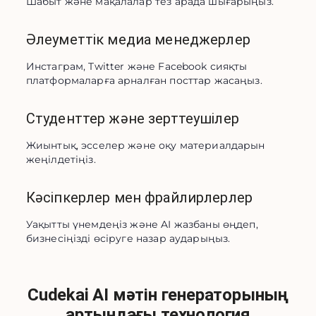
Шабыт және мақалалар тез арада шығарыңыз.
Әлеуметтік медиа менеджерлер
Инстаграм, Twitter және Facebook сияқты 
платформаларға арналған посттар жасаңыз.
Студенттер және зерттеушілер
Жиынтық, эсселер және оқу материалдарын 
жеңілдетіңіз.
Кәсіпкерлер мен фрайлирлерлер
Уақытты үнемдеңіз және AI жазбаны өңдеп, 
бизнесіңізді өсіруге назар аударыңыз.
Cudekai AI мәтін генераторының
артындағы технология