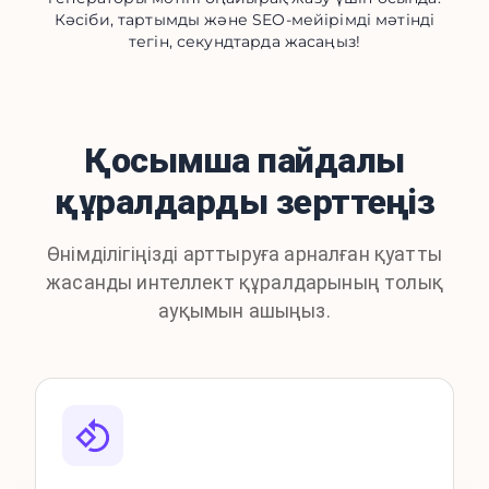
Кәсіби, тартымды және SEO-мейірімді мәтінді
тегін, секундтарда жасаңыз!
Қосымша пайдалы
құралдарды зерттеңіз
Өнімділігіңізді арттыруға арналған қуатты
жасанды интеллект құралдарының толық
ауқымын ашыңыз.