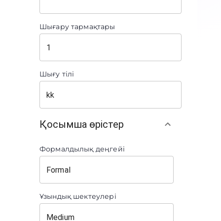
Шығару тармақтары
Шығу тілі
Қосымша өрістер
Формалдылық деңгейі
Ұзындық шектеулері