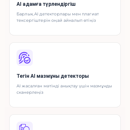
AI адамға түрлендіргіш
Барлық AI детекторлары мен плагиат
тексергіштерін оңай айналып өтіңіз
Тегін AI мазмұны детекторы
AI жасалған мәтінді анықтау үшін мазмұнды
сканерлеңіз