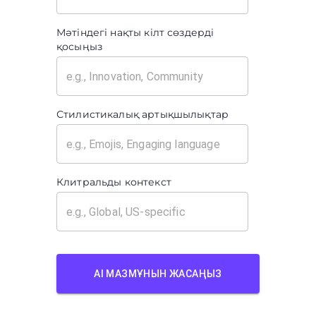
Мәтіндегі нақты кілт сөздерді
қосыңыз
Стилистикалық артықшылықтар
Клитральды контекст
AI МАЗМҰНЫН ЖАСАҢЫЗ