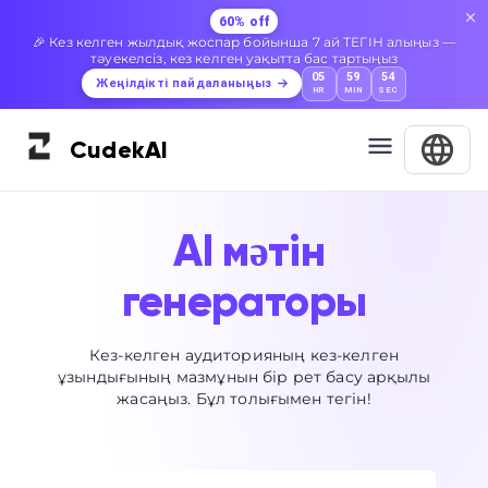
60% off
🎉 Кез келген жылдық жоспар бойынша 7 ай ТЕГІН алыңыз —
тәуекелсіз, кез келген уақытта бас тартыңыз
05
59
54
Жеңілдікті пайдаланыңыз
HR
MIN
SEC
Cudek
AI
AI мәтін
генераторы
Кез-келген аудиторияның кез-келген
ұзындығының мазмұнын бір рет басу арқылы
жасаңыз. Бұл толығымен тегін!