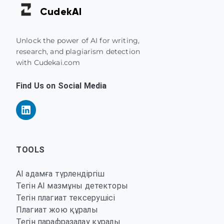
Cudek
AI
Unlock the power of AI for writing,
research, and plagiarism detection
with Cudekai.com
Find Us on Social Media
TOOLS
AI адамға түрлендіргіш
Тегін AI мазмұны детекторы
Тегін плагиат тексерушісі
Плагиат жою құралы
Тегін парафразалау құралы