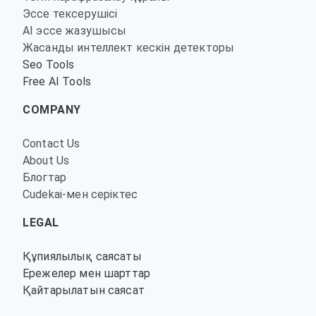
Эссе тексерушісі
AI эссе жазушысы
Жасанды интеллект кескін детекторы
Seo Tools
Free AI Tools
COMPANY
Contact Us
About Us
Блогтар
Cudekai-мен серіктес
LEGAL
Құпиялылық саясаты
Ережелер мен шарттар
Қайтарылатын саясат