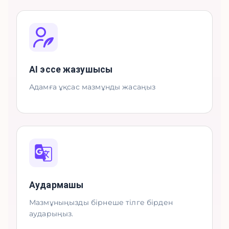
AI эссе жазушысы
Адамға ұқсас мазмұнды жасаңыз
Аудармашы
Мазмұныңызды бірнеше тілге бірден
аударыңыз.