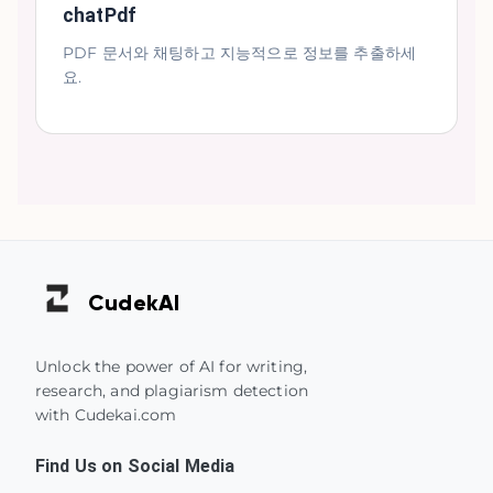
chatPdf
PDF 문서와 채팅하고 지능적으로 정보를 추출하세
요.
Cudek
AI
Unlock the power of AI for writing,
research, and plagiarism detection
with Cudekai.com
Find Us on Social Media