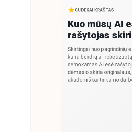
CUDEKAI KRAŠTAS
Kuo mūsų AI e
rašytojas skir
Skirtingai nuo pagrindinių e
kuria bendrą ar robotizuotą
nemokamas AI esė rašytoj
dėmesio skiria originalaus,
akademiškai tinkamo darbo