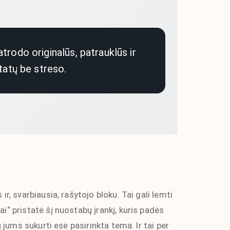
atrodo originalūs, patrauklūs ir
tatų be streso.
r, svarbiausia, rašytojo bloku. Tai gali lemti
i“ pristatė šį nuostabų įrankį, kuris padės
ų jums sukurti esė pasirinkta tema. Ir tai per