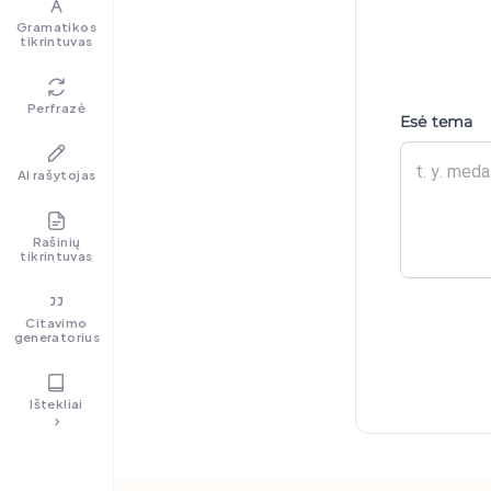
Gramatikos
tikrintuvas
Perfrazė
Esė tema
AI rašytojas
Rašinių
tikrintuvas
Citavimo
generatorius
Ištekliai