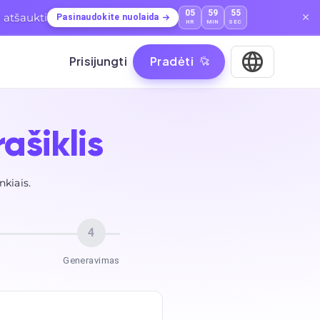
05
59
53
 atšaukti
Pasinaudokite nuolaida
HR
MIN
SEC
Prisijungti
Pradėti
rašiklis
nkiais.
4
Generavimas