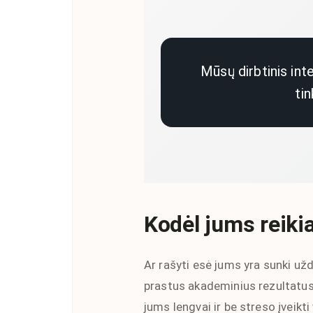
Mūsų dirbtinis inte
ti
Kodėl jums reikia
Ar rašyti esė jums yra sunki uždu
prastus akademinius rezultatus i
jums lengvai ir be streso įveikti