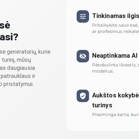
Tinkinamas ilgis
sė
Pritaikykite savo esė
ar profesinius reikal
iasi?
sė generatorių, kurie
Neaptinkama AI s
 turinį, mūsų
Patobulinta išvestis, 
as daugiausia
modelius.
 patrauklaus ir
 pristatymui.
Aukštos kokybės
turinys
Prasminga karta, kur