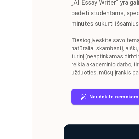
„AI Essay Writer“ yra g
padėti studentams, speci
minutes sukurti išsamius,
Tiesiog įveskite savo temą 
natūraliai skambantį, aišk
turinį (neaptinkamas dirbti
reikia akademinio darbo, ti
užduoties, mūsų įrankis pa
Naudokite nemokamą