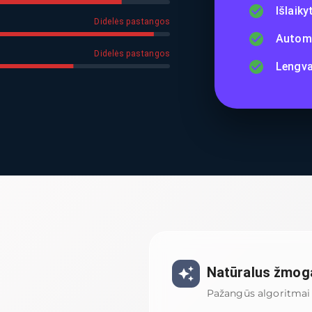
Išlaik
Didelės pastangos
Automa
Didelės pastangos
Lengva
Natūralus žmog
Pažangūs algoritmai 