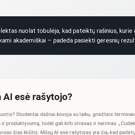
lektas nuolat tobulėja, kad pateiktų rašinius, kurie 
nkami akademiškai – padeda pasiekti geresnių rezul
 AI esė rašytojo?
otis? Studentai dažnai kovoja su laiku, griežtais terminais i
r produktyvumą, todėl gali kilti stresas ir nerimas. „Cudeka
 visas šias kliūtis. Mūsų AI esė rašytojas yra čia, kad padėt