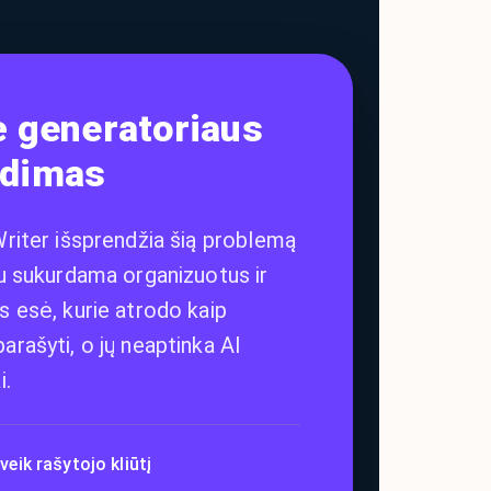
ė generatoriaus
ndimas
riter išsprendžia šią problemą
u sukurdama organizuotus ir
 esė, kurie atrodo kaip
rašyti, o jų neaptinka AI
i.
įveik rašytojo kliūtį