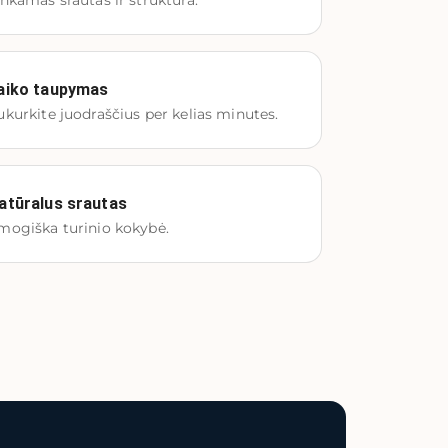
inkamas srautas ir struktūra.
aiko taupymas
ukurkite juodraščius per kelias minutes.
atūralus srautas
mogiška turinio kokybė.