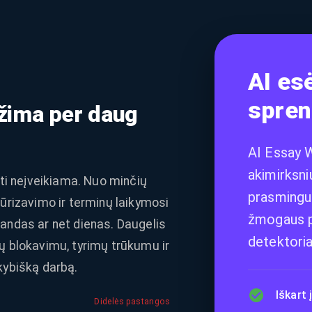
AI es
spre
žima per daug
AI Essay W
akimirksni
ūti neįveikiama. Nuo minčių
prasmingus
tūrizavimo ir terminų laikymosi
žmogaus pa
andas ar net dienas. Daugelis
detektoria
ų blokavimu, tyrimų trūkumu ir
kybišką darbą.
Iškart 
Didelės pastangos