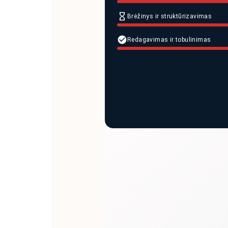
Brėžinys ir struktūrizavimas
Redagavimas ir tobulinimas