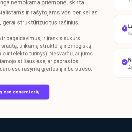
T
alinga nemokama priemonė, skirta
alistams ir rašytojams vos per kelias
 gerai struktūrizuotus rašinius.
L
S
ir pageidavimus, ir įrankis sukurs
ų srautą, tinkamą struktūrą ir žmogišką
nio intelekto turinys). Nesvarbu, ar jums
N
riamojo stiliaus esė, ar paprastos
Ž
daro esė rašymą greitesnį ir be streso.
 esė generatorių