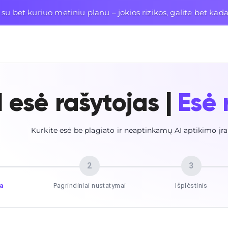
bet kuriuo metiniu planu – jokios rizikos, galite bet kada
P
I esė rašytojas |
Esė 
Kurkite esė be plagiato ir neaptinkamų AI aptikimo įra
2
3
a
Pagrindiniai nustatymai
Išplėstinis