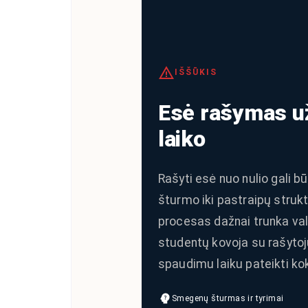
IŠŠŪKIS
Esė rašymas u
laiko
Rašyti esė nuo nulio gali b
šturmo iki pastraipų struk
procesas dažnai trunka val
studentų kovoja su rašytoj
spaudimu laiku pateikti ko
Smegenų šturmas ir tyrimai