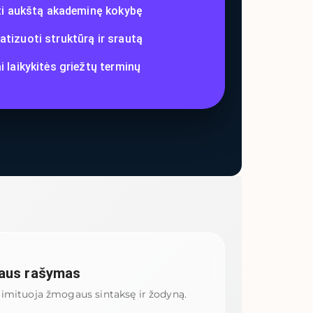
yti aukštą akademinę kokybę
tizuoti struktūrą ir srautą
i laikykitės griežtų terminų
aus rašymas
imituoja žmogaus sintaksę ir žodyną.