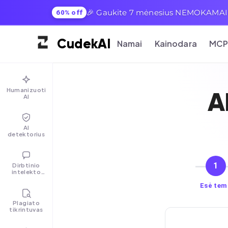
🎉 Gaukite 7 mėnesius NEMOKAMAI su 
60% off
Cudek
AI
Namai
Kainodara
MC
Humanizuoti
A
AI
AI
detektorius
1
Dirbtinio
intelekto
pokalbis
Esė tem
Plagiato
tikrintuvas