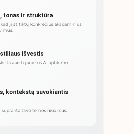
, tonas ir struktūra
, kad ji atitiktų konkrečius akademinius
avimus.
tiliaus išvestis
skirta apeiti įprastus AI aptikimo
, kontekstą suvokiantis
i supranta tavo temos niuansus.