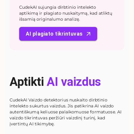
CudekAI sujungia dirbtinio intelekto
aptikimą ir plagiato nuskaitymą, kad atliktų
išsamią originalumo analizę.
AI plagiato tikrintuvas
Aptikti
AI vaizdus
CudekAI Vaizdo detektorius nuskaito dirbtinio
intelekto sukurtus vaizdus. Jis patikrina AI vaizdo
autentiškumą keliuose palaikomuose formatuose. AI
vaizdo tikrintuvas peržiūri vaizdinį turinį, kad
įvertintų AI tikimybę.