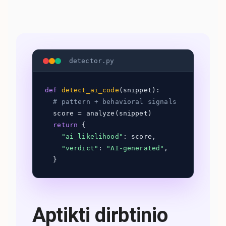
detector.py
def
detect_ai_code
(snippet):
# pattern + behavioral signals
score = analyze(snippet)
return
{
"ai_likelihood"
: score,
"verdict"
:
"AI-generated"
,
}
Aptikti dirbtinio