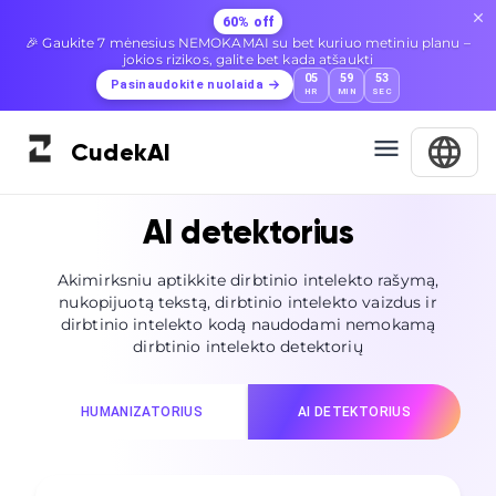
60% off
🎉 Gaukite 7 mėnesius NEMOKAMAI su bet kuriuo metiniu planu –
jokios rizikos, galite bet kada atšaukti
05
59
52
Pasinaudokite nuolaida
HR
MIN
SEC
Cudek
AI
AI detektorius
Akimirksniu aptikkite dirbtinio intelekto rašymą,
nukopijuotą tekstą, dirbtinio intelekto vaizdus ir
dirbtinio intelekto kodą naudodami nemokamą
dirbtinio intelekto detektorių
HUMANIZATORIUS
AI DETEKTORIUS