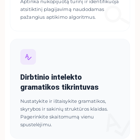
Aptinka nukopijuotą turinį ir identifikuoja
atsitiktinį plagijavimą naudodamas
pažangius aptikimo algoritmus.
Dirbtinio intelekto
gramatikos tikrintuvas
Nustatykite ir ištaisykite gramatikos,
skyrybos ir sakinių struktūros klaidas.
Pagerinkite skaitomumą vienu
spustelėjimu.