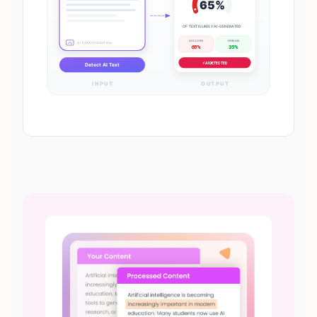
65%
OF TEXT IS LIKELY AI-GENERATED
AI SCORE
HUMAN
0 / 5,000 characters
65%
35%
⚡ AI DETECTED
Detect AI Text
INPUT
OUTPUT