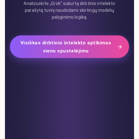
Analizuokite „Grok“ sukurtą dirbtinio intelekto
parašytą turinį naudodami skirtingų modelių
palyginimo logiką.
Visiškas dirbtinio intelekto aptikimas
vienu spustelėjimu