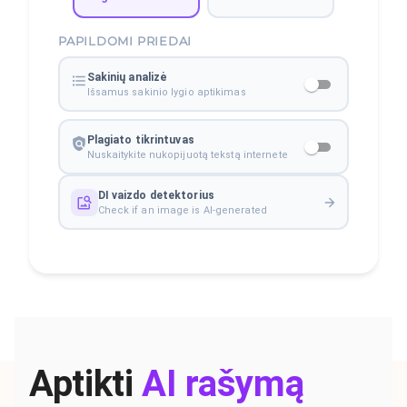
PAPILDOMI PRIEDAI
Sakinių analizė
Išsamus sakinio lygio aptikimas
Plagiato tikrintuvas
Nuskaitykite nukopijuotą tekstą internete
DI vaizdo detektorius
Check if an image is AI-generated
Aptikti
AI rašymą