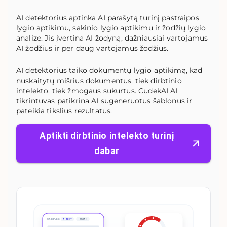
AI detektorius aptinka AI parašytą turinį pastraipos
lygio aptikimu, sakinio lygio aptikimu ir žodžių lygio
analize. Jis įvertina AI žodyną, dažniausiai vartojamus
AI žodžius ir per daug vartojamus žodžius.
AI detektorius taiko dokumentų lygio aptikimą, kad
nuskaitytų mišrius dokumentus, tiek dirbtinio
intelekto, tiek žmogaus sukurtus. CudekAI AI
tikrintuvas patikrina AI sugeneruotus šablonus ir
pateikia tikslius rezultatus.
Aptikti dirbtinio intelekto turinį
dabar
SAMPLES:
AI TEXT
HUMAN