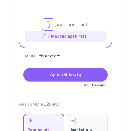
(.doc, .docx, .pdf)
Masinis aptikimas
characters
0
/
5000
Aptikti AI tekstą
1 Kredito kaina
APTIKIMO REŽIMAS
Pagrindinis
Išankstinis