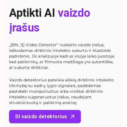
Aptikti AI
vaizdo
įrašus
„{BN_1}} Video Detector“ nuskaito vaizdo įrašus,
ieškodamas dirbtinio intelekto sukurto ir klastotės
padirbinio. Jis analizuoja kadrus visoje laiko juostoje,
kad patikrintų, ar filmuota medžiaga yra autentiška,
ar sukurta dirbtinai.
Vaizdo detektorius pateikia aiškią dirbtinio intelekto
tikimybę su kadrų lygio signalais, padėdamas
pastebėti manipuliuotus arba visiškai dirbtinio
intelekto sugeneruotus įrašus, naudojant
struktūrizuotą ir patikimą analizę.
DI vaizdo detektorius