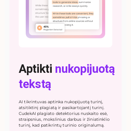
Aptikti
nukopijuotą
tekstą
AI tikrintuvas aptinka nukopijuotą turinį,
atsitiktinį plagiatą ir pasikartojantį turinį.
CudekAI plagiato detektorius nuskaito esė,
straipsnius, mokslinius darbus ir žiniatinklio
turinį, kad patikrintų turinio originalumą.