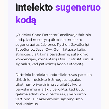
intelekto
sugeneruot
kodą
„CudekAI Code Detector“ analizuoja šaltinio
kodą, kad nustatytų dirbtinio intelekto
sugeneruotus šablonus Python, JavaScript,
TypeScript, Java, C++, Go ir kituose kalbų
stiliuose. Jis tikrina pavadinimų suteikimo
konvencijas, komentarų stilių ir struktūrinius
signalus, kad patikrintų kodo autorystę.
Dirbtinio intelekto kodo tikrintuvas pateikia
dirbtinio intelekto ir žmogaus sąsajos
tikėtinumo įvertinimą su eilutės lygio
paryškinimu ir aiškiu verdiktu, kad būtų
galima atlikti kodo peržiūras, įdarbinimo
vertinimus ir akademinio sąžiningumo
patikrinimus.