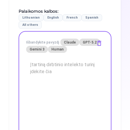
Palaikomos kalbos
:
Lithuanian
English
French
Spanish
All others
Išbandykite pavyzdį
Claude
GPT-5.2
Gemini 3
Human