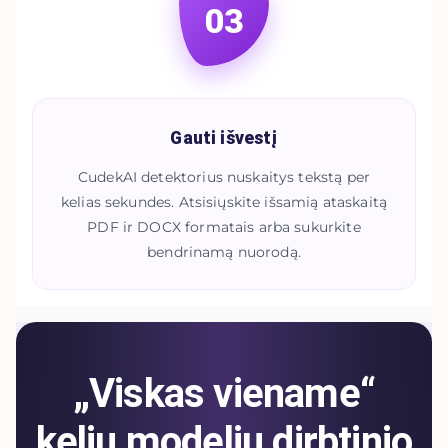
03
Gauti išvestį
CudekAI detektorius nuskaitys tekstą per
kelias sekundes. Atsisiųskite išsamią ataskaitą
PDF ir DOCX formatais arba sukurkite
bendrinamą nuorodą.
„Viskas viename“
kelių modelių dirbtinio