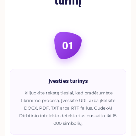
turinį
01
Įvesties turinys
Įklijuokite tekstą tiesiai, kad pradėtumėte
tikrinimo procesą. Įveskite URL arba įkelkite
DOCX, PDF, TXT arba RTF failus. CudekAI
Dirbtinio intelekto detektorius nuskaito iki 15
000 simbolių.