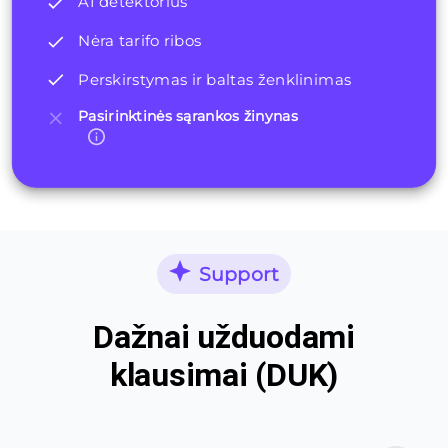
AI detektorius
Nėra tarifo ribos
Perskirstymas ir baltas ženklinimas
Pasirinktinės sąrankos žinynas
Support
Dažnai užduodami
klausimai (DUK)