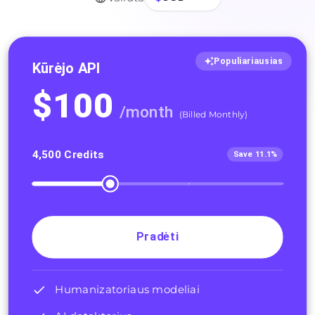
Populiariausias
Kūrėjo API
$
100
/
month
(
Billed Monthly
)
4,500
Credits
Save 11.1%
Pradėti
Humanizatoriaus modeliai