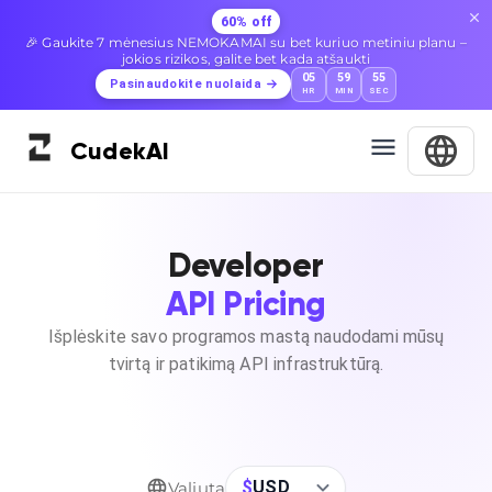
60% off
🎉 Gaukite 7 mėnesius NEMOKAMAI su bet kuriuo metiniu planu –
jokios rizikos, galite bet kada atšaukti
05
59
54
Pasinaudokite nuolaida
HR
MIN
SEC
Cudek
AI
Developer
API Pricing
Išplėskite savo programos mastą naudodami mūsų
tvirtą ir patikimą API infrastruktūrą.
$
USD
Valiuta