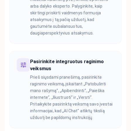
arba dalyko eksperto. Palyginkite, kaip
skirtingi priskirti vaidmenys formuoja
atsakymus į tą pačią užduotį, kad
gautumėte subalansuotus,
daugiaperspektyvius atsakymus.
Pasirinkite integruotus raginimo
veiksmus
Prieš siųsdami pranešimą, pasirinkite
raginimo veiksmą, įskaitant „Patobulinti
mano rašymą“, „Apibendrinti“, „Paieška
internete“, „Iliustruoti“ ir „Versti“.
Pritaikykite pasirinktą veiksmą savo įvestai
informacijai, kad „AI Chat“ atliktų tikslią
užduotį be papildomų instrukcijų.