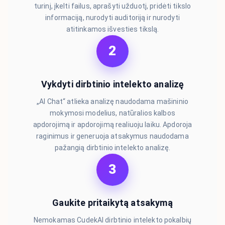
turinį, įkelti failus, aprašyti užduotį, pridėti tikslo
informaciją, nurodyti auditoriją ir nurodyti
atitinkamos išvesties tikslą.
2
Vykdyti dirbtinio intelekto analizę
„AI Chat“ atlieka analizę naudodama mašininio
mokymosi modelius, natūralios kalbos
apdorojimą ir apdorojimą realiuoju laiku. Apdoroja
raginimus ir generuoja atsakymus naudodama
pažangią dirbtinio intelekto analizę.
3
Gaukite pritaikytą atsakymą
Nemokamas CudekAI dirbtinio intelekto pokalbių