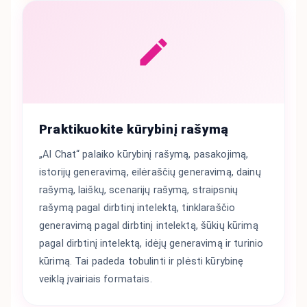
Praktikuokite kūrybinį rašymą
„AI Chat“ palaiko kūrybinį rašymą, pasakojimą,
istorijų generavimą, eilėraščių generavimą, dainų
rašymą, laiškų, scenarijų rašymą, straipsnių
rašymą pagal dirbtinį intelektą, tinklaraščio
generavimą pagal dirbtinį intelektą, šūkių kūrimą
pagal dirbtinį intelektą, idėjų generavimą ir turinio
kūrimą. Tai padeda tobulinti ir plėsti kūrybinę
veiklą įvairiais formatais.