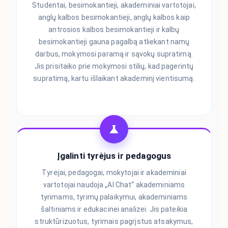
Studentai, besimokantieji, akademiniai vartotojai,
anglų kalbos besimokantieji, anglų kalbos kaip
antrosios kalbos besimokantieji ir kalbų
besimokantieji gauna pagalbą atliekant namų
darbus, mokymosi paramą ir sąvokų supratimą.
Jis prisitaiko prie mokymosi stilių, kad pagerintų
supratimą, kartu išlaikant akademinį vientisumą.
Įgalinti tyrėjus ir pedagogus
Tyrėjai, pedagogai, mokytojai ir akademiniai
vartotojai naudoja „AI Chat“ akademiniams
tyrimams, tyrimų palaikymui, akademiniams
šaltiniams ir edukacinei analizei. Jis pateikia
struktūrizuotus, tyrimais pagrįstus atsakymus,