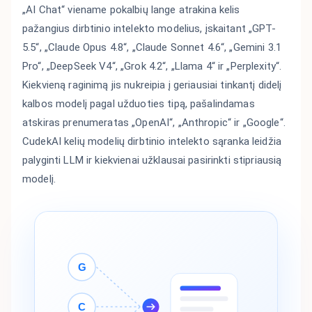
„AI Chat“ viename pokalbių lange atrakina kelis
pažangius dirbtinio intelekto modelius, įskaitant „GPT-
5.5“, „Claude Opus 4.8“, „Claude Sonnet 4.6“, „Gemini 3.1
Pro“, „DeepSeek V4“, „Grok 4.2“, „Llama 4“ ir „Perplexity“.
Kiekvieną raginimą jis nukreipia į geriausiai tinkantį didelį
kalbos modelį pagal užduoties tipą, pašalindamas
atskiras prenumeratas „OpenAI“, „Anthropic“ ir „Google“.
CudekAI kelių modelių dirbtinio intelekto sąranka leidžia
palyginti LLM ir kiekvienai užklausai pasirinkti stipriausią
modelį.
G
C