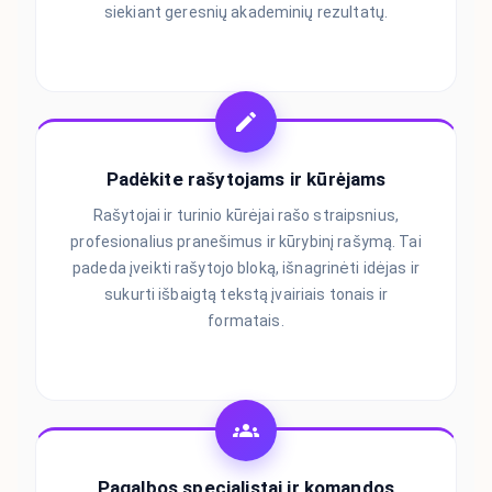
siekiant geresnių akademinių rezultatų.
Padėkite rašytojams ir kūrėjams
Rašytojai ir turinio kūrėjai rašo straipsnius,
profesionalius pranešimus ir kūrybinį rašymą. Tai
padeda įveikti rašytojo bloką, išnagrinėti idėjas ir
sukurti išbaigtą tekstą įvairiais tonais ir
formatais.
Pagalbos specialistai ir komandos