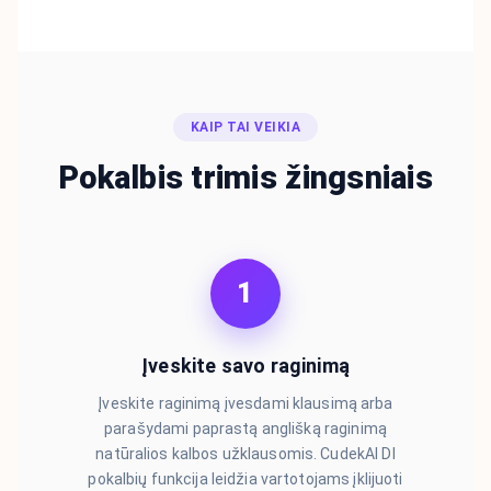
KAIP TAI VEIKIA
Pokalbis trimis žingsniais
1
Įveskite savo raginimą
Įveskite raginimą įvesdami klausimą arba
parašydami paprastą anglišką raginimą
natūralios kalbos užklausomis. CudekAI DI
pokalbių funkcija leidžia vartotojams įklijuoti