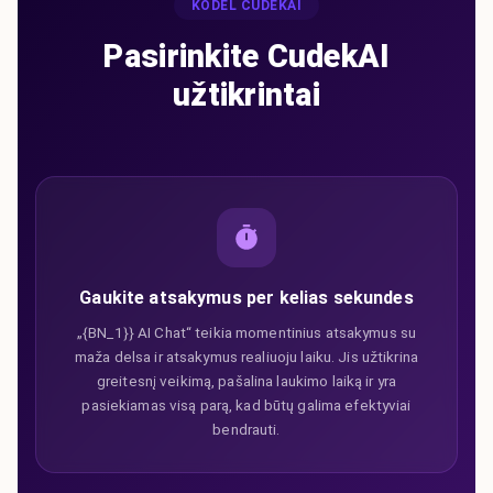
KODĖL CUDEKAI
Pasirinkite CudekAI
užtikrintai
Gaukite atsakymus per kelias sekundes
„{BN_1}} AI Chat“ teikia momentinius atsakymus su
maža delsa ir atsakymus realiuoju laiku. Jis užtikrina
greitesnį veikimą, pašalina laukimo laiką ir yra
pasiekiamas visą parą, kad būtų galima efektyviai
bendrauti.