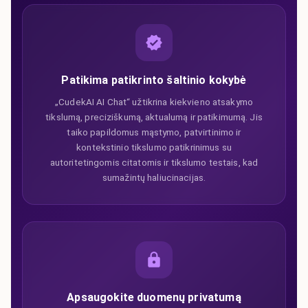
Patikima patikrinto šaltinio kokybė
„CudekAI AI Chat“ užtikrina kiekvieno atsakymo
tikslumą, preciziškumą, aktualumą ir patikimumą. Jis
taiko papildomus mąstymo, patvirtinimo ir
kontekstinio tikslumo patikrinimus su
autoritetingomis citatomis ir tikslumo testais, kad
sumažintų haliucinacijas.
Apsaugokite duomenų privatumą