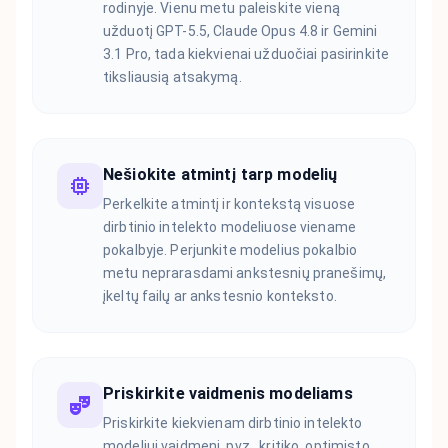
rodinyje. Vienu metu paleiskite vieną
užduotį GPT-5.5, Claude Opus 4.8 ir Gemini
3.1 Pro, tada kiekvienai užduočiai pasirinkite
tiksliausią atsakymą.
Nešiokite atmintį tarp modelių
Perkelkite atmintį ir kontekstą visuose
dirbtinio intelekto modeliuose viename
pokalbyje. Perjunkite modelius pokalbio
metu neprarasdami ankstesnių pranešimų,
įkeltų failų ar ankstesnio konteksto.
Priskirkite vaidmenis modeliams
Priskirkite kiekvienam dirbtinio intelekto
modeliui vaidmenį, pvz., kritiko, optimisto