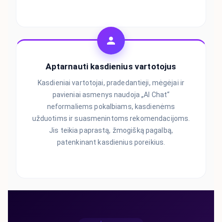
Aptarnauti kasdienius vartotojus
Kasdieniai vartotojai, pradedantieji, mėgėjai ir
pavieniai asmenys naudoja „AI Chat“
neformaliems pokalbiams, kasdienėms
užduotims ir suasmenintoms rekomendacijoms.
Jis teikia paprastą, žmogišką pagalbą,
patenkinant kasdienius poreikius.