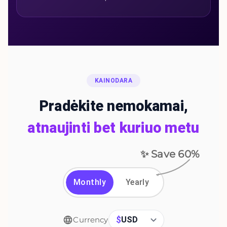
KAINODARA
Pradėkite nemokamai,
atnaujinti bet kuriuo metu
✨ Save
60
%
Monthly
Yearly
$
USD
Currency