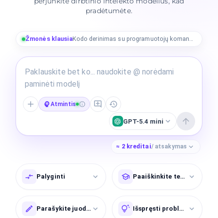
perjunkite dirbtinio intelekto modelius, kad
pradėtumėte.
Žmonės klausia
Kodo derinimas su programuotojų komanda
Atmintis
GPT-5.4 mini
≈
2
kreditai
/ atsakymas
Palyginti
Paaiškinkite temą
Parašykite juodraštį
Išspręsti problemą