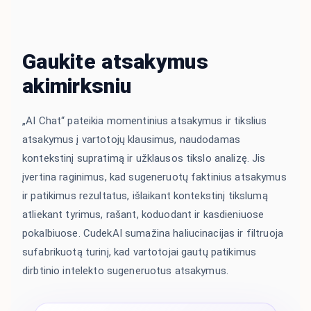
Gaukite atsakymus
akimirksniu
„AI Chat“ pateikia momentinius atsakymus ir tikslius
atsakymus į vartotojų klausimus, naudodamas
kontekstinį supratimą ir užklausos tikslo analizę. Jis
įvertina raginimus, kad sugeneruotų faktinius atsakymus
ir patikimus rezultatus, išlaikant kontekstinį tikslumą
atliekant tyrimus, rašant, koduodant ir kasdieniuose
pokalbiuose. CudekAI sumažina haliucinacijas ir filtruoja
sufabrikuotą turinį, kad vartotojai gautų patikimus
dirbtinio intelekto sugeneruotus atsakymus.