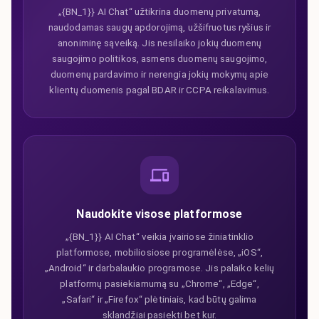
„{BN_1}} AI Chat“ užtikrina duomenų privatumą,
naudodamas saugų apdorojimą, užšifruotus ryšius ir
anoniminę sąveiką. Jis nesilaiko jokių duomenų
saugojimo politikos, asmens duomenų saugojimo,
duomenų pardavimo ir nerengia jokių mokymų apie
klientų duomenis pagal BDAR ir CCPA reikalavimus.
Naudokite visose platformose
„{BN_1}} AI Chat“ veikia įvairiose žiniatinklio
platformose, mobiliosiose programėlėse, „iOS“,
„Android“ ir darbalaukio programose. Jis palaiko kelių
platformų pasiekiamumą su „Chrome“, „Edge“,
„Safari“ ir „Firefox“ plėtiniais, kad būtų galima
sklandžiai pasiekti bet kur.