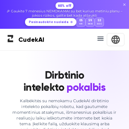
60% off
🎉 Gaukite 7 mėnesius NEMOKAMAI su bet kuriuo metiniu planu –
jokios rizikos, galite bet kada atšaukti
05
59
52
Pasinaudokite nuolaida
HR
MIN
SEC
Cudek
AI
Dirbtinio
intelekto
pokalbis
Kalbėkitės su nemokamu CudekAI dirbtinio
intelekto pokalbių robotu, kad gautumėte
momentinius atsakymus, išmanesnius pokalbius ir
realiuoju laiku ieškotumėte internete bet kokia
tema. Įkelkite failą, užduokite klausimą arba