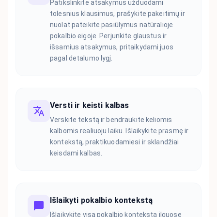
Patikslinkite atsakymus užduodami
tolesnius klausimus, prašykite pakeitimų ir
nuolat pateikite pasiūlymus natūralioje
pokalbio eigoje. Perjunkite glaustus ir
išsamius atsakymus, pritaikydami juos
pagal detalumo lygį.
Versti ir keisti kalbas
Verskite tekstą ir bendraukite keliomis
kalbomis realiuoju laiku. Išlaikykite prasmę ir
kontekstą, praktikuodamiesi ir sklandžiai
keisdami kalbas.
Išlaikyti pokalbio kontekstą
Išlaikykite visą pokalbio kontekstą ilguose