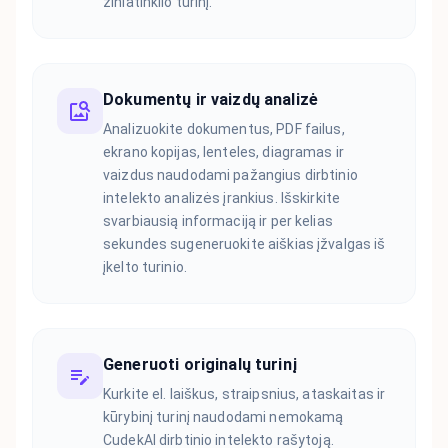
žiniatinklio turinį.
Dokumentų ir vaizdų analizė
Analizuokite dokumentus, PDF failus,
ekrano kopijas, lenteles, diagramas ir
vaizdus naudodami pažangius dirbtinio
intelekto analizės įrankius. Išskirkite
svarbiausią informaciją ir per kelias
sekundes sugeneruokite aiškias įžvalgas iš
įkelto turinio.
Generuoti originalų turinį
Kurkite el. laiškus, straipsnius, ataskaitas ir
kūrybinį turinį naudodami nemokamą
CudekAI dirbtinio intelekto rašytoją.