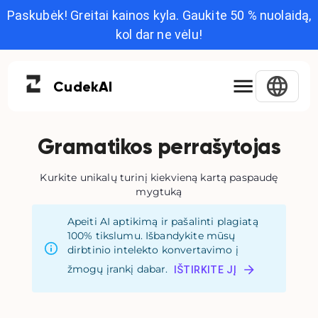
Paskubėk! Greitai kainos kyla. Gaukite 50 % nuolaidą,
kol dar ne vėlu!
Cudek
AI
Gramatikos perrašytojas
Kurkite unikalų turinį kiekvieną kartą paspaudę
mygtuką
Apeiti AI aptikimą ir pašalinti plagiatą
100% tikslumu. Išbandykite mūsų
dirbtinio intelekto konvertavimo į
žmogų įrankį dabar.
IŠTIRKITE JĮ