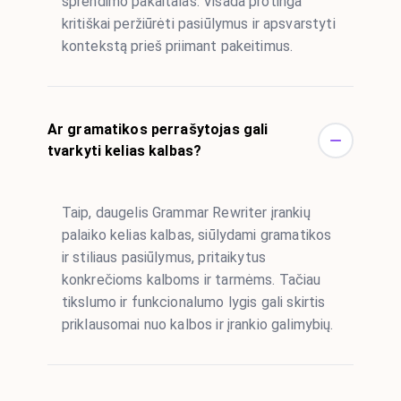
sprendimo pakaitalas. Visada protinga
kritiškai peržiūrėti pasiūlymus ir apsvarstyti
kontekstą prieš priimant pakeitimus.
Ar gramatikos perrašytojas gali
tvarkyti kelias kalbas?
Taip, daugelis Grammar Rewriter įrankių
palaiko kelias kalbas, siūlydami gramatikos
ir stiliaus pasiūlymus, pritaikytus
konkrečioms kalboms ir tarmėms. Tačiau
tikslumo ir funkcionalumo lygis gali skirtis
priklausomai nuo kalbos ir įrankio galimybių.