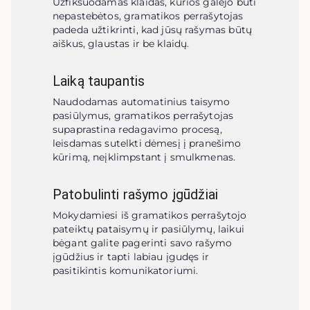
Užfiksuodamas klaidas, kurios galėjo būti 
nepastebėtos, gramatikos perrašytojas 
padeda užtikrinti, kad jūsų rašymas būtų 
aiškus, glaustas ir be klaidų.
Laiką taupantis
Naudodamas automatinius taisymo 
pasiūlymus, gramatikos perrašytojas 
supaprastina redagavimo procesą, 
leisdamas sutelkti dėmesį į pranešimo 
kūrimą, neįklimpstant į smulkmenas.
Patobulinti rašymo įgūdžiai
Mokydamiesi iš gramatikos perrašytojo 
pateiktų pataisymų ir pasiūlymų, laikui 
bėgant galite pagerinti savo rašymo 
įgūdžius ir tapti labiau įgudęs ir 
pasitikintis komunikatoriumi.