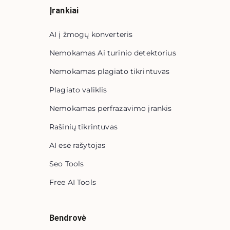
Įrankiai
AI į žmogų konverteris
Nemokamas Ai turinio detektorius
Nemokamas plagiato tikrintuvas
Plagiato valiklis
Nemokamas perfrazavimo įrankis
Rašinių tikrintuvas
AI esė rašytojas
Seo Tools
Free AI Tools
Bendrovė