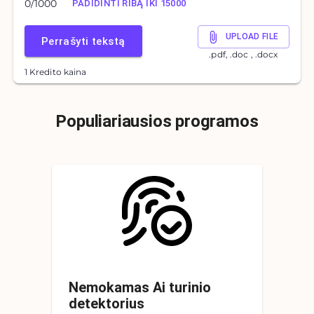
0
/
1000
PADIDINTI RIBĄ IKI 15000
UPLOAD FILE
Perrašyti tekstą
.pdf, .doc , .docx
1 Kredito kaina
Populiariausios programos
Nemokamas Ai turinio
detektorius