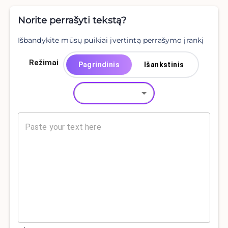
Norite perrašyti tekstą?
Išbandykite mūsų puikiai įvertintą perrašymo įrankį
Režimai
Pagrindinis
Išankstinis