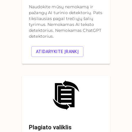
Naudokite mūsų nemokamą ir
pažangų AI turinio detektorių. Pats
tiksliausias pagal trečiųjų šalių
tyrimus. Nemokamas AI teksto
detektorius. Nemokamas ChatGPT
detektorius.
ATIDARYKITE ĮRANKĮ
Plagiato valiklis