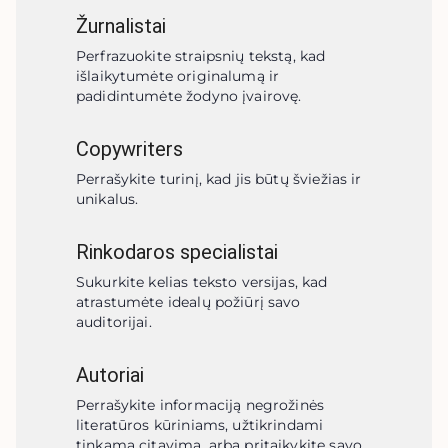
Žurnalistai
Perfrazuokite straipsnių tekstą, kad 
išlaikytumėte originalumą ir 
padidintumėte žodyno įvairovę.
Copywriters
Perrašykite turinį, kad jis būtų šviežias ir 
unikalus.
Rinkodaros specialistai
Sukurkite kelias teksto versijas, kad 
atrastumėte idealų požiūrį savo 
auditorijai.
Autoriai
Perrašykite informaciją negrožinės 
literatūros kūriniams, užtikrindami 
tinkamą citavimą, arba pritaikykite savo 