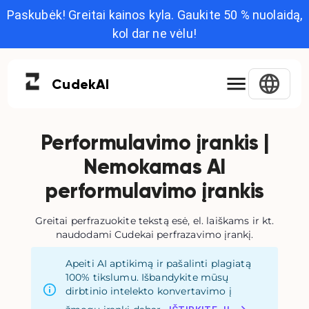
Paskubėk! Greitai kainos kyla. Gaukite 50 % nuolaidą,
kol dar ne vėlu!
Cudek
AI
Performulavimo įrankis |
Nemokamas AI
performulavimo įrankis
Greitai perfrazuokite tekstą esė, el. laiškams ir kt.
naudodami Cudekai perfrazavimo įrankį.
Apeiti AI aptikimą ir pašalinti plagiatą
100% tikslumu. Išbandykite mūsų
dirbtinio intelekto konvertavimo į