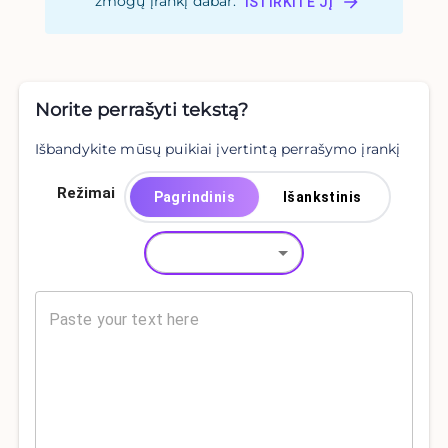
žmogų įrankį dabar.
IŠTIRKITE JĮ
Norite perrašyti tekstą?
Išbandykite mūsų puikiai įvertintą perrašymo įrankį
Režimai
Pagrindinis
Išankstinis