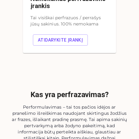
įrankis
Tai visiškai perfrazuos / perrašys
jūsų sakinius. 100% nemokama
ATIDARYKITE ĮRANKĮ
Kas yra perfrazavimas?
Performulavimas – tai tos pačios idėjos ar
pranešimo išreiškimas naudojant skirtingus žodžius
ar frazes, išlaikant pradinę prasmę. Tai apima sakinių
pertvarkymą arba žodyno pakeitimą, kad
informacija būtų perteikta aiškiau, glaustiau ar
stilistiškai kitaip. Performulavimas dažnai