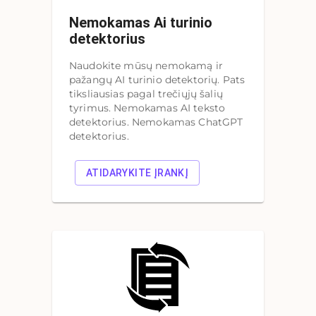
Nemokamas Ai turinio
detektorius
Naudokite mūsų nemokamą ir
pažangų AI turinio detektorių. Pats
tiksliausias pagal trečiųjų šalių
tyrimus. Nemokamas AI teksto
detektorius. Nemokamas ChatGPT
detektorius.
ATIDARYKITE ĮRANKĮ