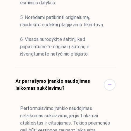
esminius dalykus.
5. Norėdami patikrinti originalumą,
naudokite cudekai plagijavimo tikrintuvą.
6. Visada nurodykite šaltinį, kad
pripažintumėte originalų autorių ir
išvengtumėte netyčinio plagiato.
Ar perrašymo įrankio naudojimas
laikomas sukčiavimu?
Performulavimo įrankio naudojimas
nelaikomas sukčiavimu, jei jis tinkamai
atskleistas ir cituojamas. Tokios priemonės
gali būti vertingos taupant laiką arba