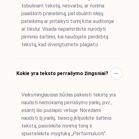
tobulinant tekstą, nesvarbu, ar norima
paaiškinti pranešimą, patobulinti idėjų
pateikimą ar pritaikyti turinį kitai auditorijai
ar tikslui. Visada nepamirškite nurodyti
pirminio šaltinio, kai naudojate perdirbtą
tekstą, kad išvengtumėte plagiato.
Kokie yra teksto perrašymo žingsniai?
Veiksmingiausias būdas pakeisti tekstą yra
naudoti nemokamą perrašymo įrankį, pvz.,
esantį šio puslapio viršuje. Norėdami
naudoti šį įrankį, tiesiog įklijuokite šaltinio
tekstą, pasirinkite norimą toną ir
spustelėkite mygtuką „Performuluoti“.