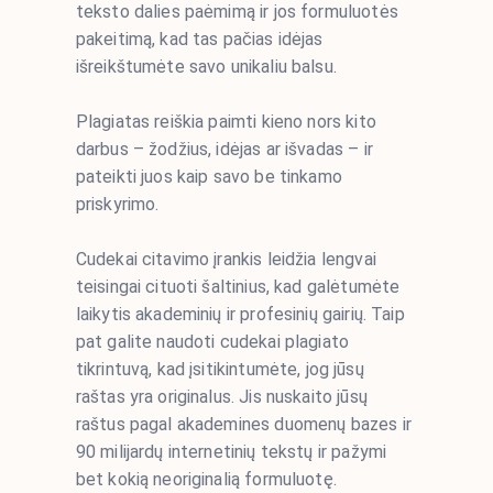
teksto dalies paėmimą ir jos formuluotės
pakeitimą, kad tas pačias idėjas
išreikštumėte savo unikaliu balsu.
Plagiatas reiškia paimti kieno nors kito
darbus – žodžius, idėjas ar išvadas – ir
pateikti juos kaip savo be tinkamo
priskyrimo.
Cudekai citavimo įrankis leidžia lengvai
teisingai cituoti šaltinius, kad galėtumėte
laikytis akademinių ir profesinių gairių. Taip
pat galite naudoti cudekai plagiato
tikrintuvą, kad įsitikintumėte, jog jūsų
raštas yra originalus. Jis nuskaito jūsų
raštus pagal akademines duomenų bazes ir
90 milijardų internetinių tekstų ir pažymi
bet kokią neoriginalią formuluotę.