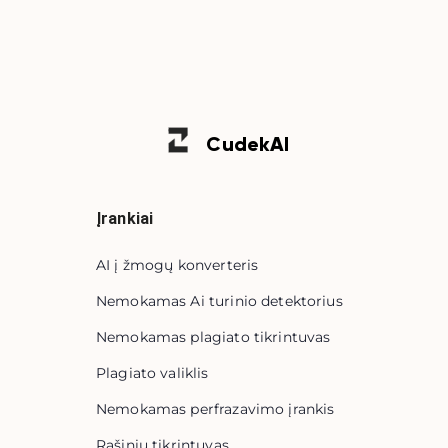
Cudek
AI
Įrankiai
AI į žmogų konverteris
Nemokamas Ai turinio detektorius
Nemokamas plagiato tikrintuvas
Plagiato valiklis
Nemokamas perfrazavimo įrankis
Rašinių tikrintuvas