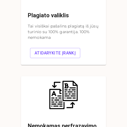
Plagiato valiklis
Tai visiškai pašalins plagiatą iš jūsų
turinio su 100% garantija. 100%
nemokama
ATIDARYKITE ĮRANKĮ
Nemokamas perfrazavimo