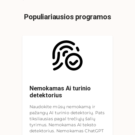
Populiariausios programos
Nemokamas Ai turinio
detektorius
Naudokite mūsų nemokamą ir
pažangų AI turinio detektorių. Pats
tiksliausias pagal trečiųjų šalių
tyrimus. Nemokamas AI teksto
detektorius. Nemokamas ChatGPT