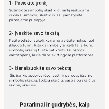
1
-
Pasiekite įrankį
Sužinokite simbolių skaitiklio įrankį ieškodami 
cudekai simbolių skaitiklio. Tai pamatysite 
pirmajame puslapyje.
2
-
Įveskite savo tekstą
Rasite teksto laukelį, kuriame galėsite nukopijuoti ir 
įklijuoti turinį. Kita galimybė yra įkelti failą, kurio 
simbolių skaičių turite patikrinti. Tai patogu 
vartotojams, kurie dirba skirtingose ​​platformose.
3
-
Išanalizuokite savo tekstą
 Šis įrankis apdoros jūsų įvestį ir parodys išsamų 
simbolių skaičių, žodžių skaičių. pastraipų skaičius ir 
sakinių skaičius
Patarimai ir gudrybės, kaip