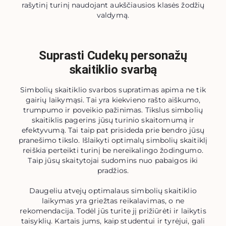
rašytinį turinį naudojant aukščiausios klasės žodžių
valdymą.
Suprasti Cudekų personažų
skaitiklio svarbą
Simbolių skaitiklio svarbos supratimas apima ne tik
gairių laikymąsi. Tai yra kiekvieno rašto aiškumo,
trumpumo ir poveikio pažinimas. Tikslus simbolių
skaitiklis pagerins jūsų turinio skaitomumą ir
efektyvumą. Tai taip pat prisideda prie bendro jūsų
pranešimo tikslo. Išlaikyti optimalų simbolių skaitiklį
reiškia perteikti turinį be nereikalingo žodingumo.
Taip jūsų skaitytojai sudomins nuo pabaigos iki
pradžios.
Daugeliu atvejų optimalaus simbolių skaitiklio
laikymas yra griežtas reikalavimas, o ne
rekomendacija. Todėl jūs turite jį prižiūrėti ir laikytis
taisyklių. Kartais jums, kaip studentui ir tyrėjui, gali