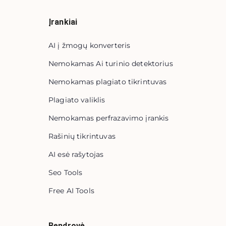
Įrankiai
AI į žmogų konverteris
Nemokamas Ai turinio detektorius
Nemokamas plagiato tikrintuvas
Plagiato valiklis
Nemokamas perfrazavimo įrankis
Rašinių tikrintuvas
AI esė rašytojas
Seo Tools
Free AI Tools
Bendrovė