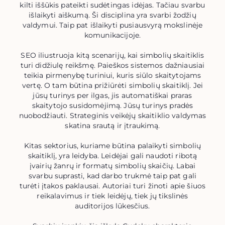
kilti iššūkis pateikti sudėtingas idėjas. Tačiau svarbu
išlaikyti aiškumą. Ši disciplina yra svarbi žodžių
valdymui. Taip pat išlaikyti pusiausvyrą mokslinėje
komunikacijoje.
SEO iliustruoja kitą scenarijų, kai simbolių skaitiklis
turi didžiulę reikšmę. Paieškos sistemos dažniausiai
teikia pirmenybę turiniui, kuris siūlo skaitytojams
vertę. O tam būtina prižiūrėti simbolių skaitiklį. Jei
jūsų turinys per ilgas, jis automatiškai praras
skaitytojo susidomėjimą. Jūsų turinys pradės
nuobodžiauti. Strateginis veikėjų skaitiklio valdymas
skatina srautą ir įtraukimą.
Kitas sektorius, kuriame būtina palaikyti simbolių
skaitiklį, yra leidyba. Leidėjai gali naudoti ribotą
įvairių žanrų ir formatų simbolių skaičių. Labai
svarbu suprasti, kad darbo trukmė taip pat gali
turėti įtakos paklausai. Autoriai turi žinoti apie šiuos
reikalavimus ir tiek leidėjų, tiek jų tikslinės
auditorijos lūkesčius.