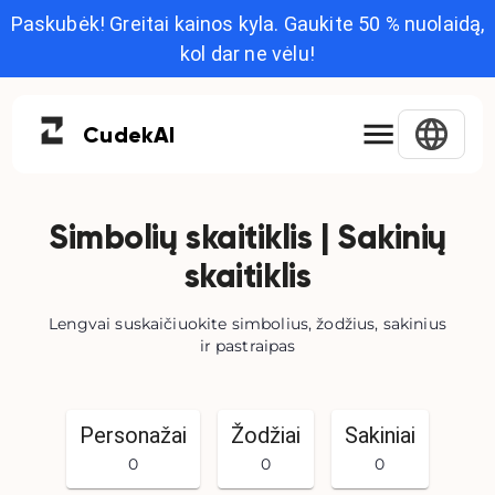
Paskubėk! Greitai kainos kyla. Gaukite 50 % nuolaidą,
kol dar ne vėlu!
Cudek
AI
Simbolių skaitiklis | Sakinių
skaitiklis
Lengvai suskaičiuokite simbolius, žodžius, sakinius
ir pastraipas
Personažai
Žodžiai
Sakiniai
0
0
0