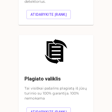
detektorius.
ATIDARYKITE ĮRANKĮ
Plagiato valiklis
Tai visiškai pašalins plagiatą iš jūsų
turinio su 100% garantija. 100%
nemokama