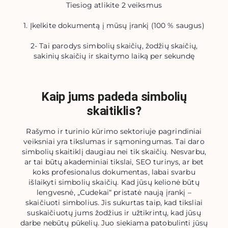
Tiesiog atlikite 2 veiksmus
1. Įkelkite dokumentą į mūsų įrankį (100 % saugus)
2- Tai parodys simbolių skaičių, žodžių skaičių,
sakinių skaičių ir skaitymo laiką per sekundę
Kaip jums padeda simbolių
skaitiklis?
Rašymo ir turinio kūrimo sektoriuje pagrindiniai
veiksniai yra tikslumas ir sąmoningumas. Tai daro
simbolių skaitiklį daugiau nei tik skaičių. Nesvarbu,
ar tai būtų akademiniai tikslai, SEO turinys, ar bet
koks profesionalus dokumentas, labai svarbu
išlaikyti simbolių skaičių. Kad jūsų kelionė būtų
lengvesnė, „Cudekai“ pristatė naują įrankį –
skaičiuoti simbolius. Jis sukurtas taip, kad tiksliai
suskaičiuotų jums žodžius ir užtikrintų, kad jūsų
darbe nebūtų pūkelių. Juo siekiama patobulinti jūsų