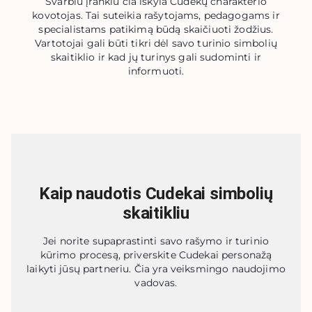
Svarbiu įrankiu čia iškyla Cudekų charakterio
kovotojas. Tai suteikia rašytojams, pedagogams ir
specialistams patikimą būdą skaičiuoti žodžius.
Vartotojai gali būti tikri dėl savo turinio simbolių
skaitiklio ir kad jų turinys gali sudominti ir
informuoti.
Kaip naudotis Cudekai simbolių
skaitikliu
Jei norite supaprastinti savo rašymo ir turinio
kūrimo procesą, priverskite Cudekai personažą
laikyti jūsų partneriu. Čia yra veiksmingo naudojimo
vadovas.