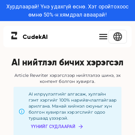
Хурдлаарай! Үнэ удахгүй өснө. Хэт оройтохоос
өмнө 50%-н хямдрал аваарай!
Cudek
AI
AI нийтлэл бичих хэрэгсэл
Article Rewriter хэрэгслээр нийтлэлээ шинэ, эх
контент болгон хувирга.
AI илрүүлэлтийг алгасаж, хулгайн
гэмт хэргийг 100% нарийвчлалтайгаар
арилгана. Манай хиймэл оюуныг хүн
болгон хувиргах хэрэгслийг одоо
туршаад үзээрэй.
ҮҮНИЙГ СУДЛААРАЙ