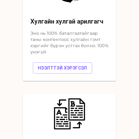
Хулгайн хулгай арилгагч
Энэ нь 100% баталгаатайгаар
таны контентоос хулгайн гэмт
хэргийг бүрэн устгах болно. 100%
үнэгүй
НЭЭЛТТЭЙ ХЭРЭГСЭЛ