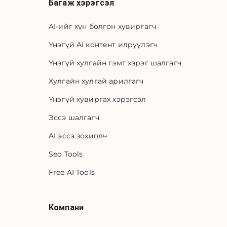
Багаж хэрэгсэл
AI-ийг хүн болгон хувиргагч
Үнэгүй Ai контент илрүүлэгч
Үнэгүй хулгайн гэмт хэрэг шалгагч
Хулгайн хулгай арилгагч
Үнэгүй хувиргах хэрэгсэл
Эссэ шалгагч
AI эссэ зохиолч
Seo Tools
Free AI Tools
Компани