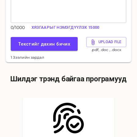
0
/
1000
ХЯЗГААРЫГ НЭМЭГДҮҮЛЭХ 15000
UPLOAD FILE
Текстийг дахин бичих
.pdf, .doc , .docx
1 Зээлийн зардал
Шилдэг трэнд байгаа програмууд