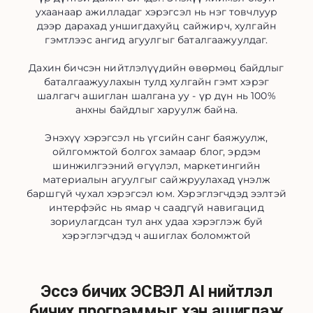
ухаанаар ажилладаг хэрэгсэл нь нэг товчлуур
дээр дарахад уншигдахуйц сайжирч, хулгайн
гэмтлээс ангид агуулгыг баталгаажуулдаг.
Дахин бичсэн нийтлэлүүдийн өвөрмөц байдлыг
баталгаажуулахын тулд хулгайн гэмт хэрэг
шалгагч ашиглан шалгана уу - үр дүн нь 100%
анхны байдлыг харуулж байна.
Энэхүү хэрэгсэл нь үгсийн санг баяжуулж,
ойлгомжтой болгох замаар блог, эрдэм
шинжилгээний өгүүлэл, маркетингийн
материалын агуулгыг сайжруулахад үнэлж
баршгүй чухал хэрэгсэл юм. Хэрэглэгчдэд ээлтэй
интерфэйс нь ямар ч саадгүй навигацид
зориулагдсан тул анх удаа хэрэглэж буй
хэрэглэгчдэд ч ашиглах боломжтой
Эссэ бичих ЭСВЭЛ AI нийтлэл
бичих программыг хэн ашиглаж