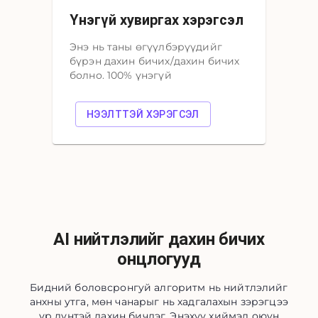
Үнэгүй хувиргах хэрэгсэл
Энэ нь таны өгүүлбэрүүдийг
бүрэн дахин бичих/дахин бичих
болно. 100% үнэгүй
НЭЭЛТТЭЙ ХЭРЭГСЭЛ
AI нийтлэлийг дахин бичих
онцлогууд
Бидний боловсронгуй алгоритм нь нийтлэлийг
анхны утга, мөн чанарыг нь хадгалахын зэрэгцээ
үр дүнтэй дахин бичдэг. Энэхүү хиймэл оюун