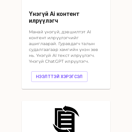
Үнэгүй Ai контент
илрүүлэгч
Манай үнэгүй, дэвшилтэт AI
контент илрүүлэгчийг
ашиглаарай. Гуравдагч талын
судалгаагаар хамгийн үнэн зөв
нь. Үнэгүй AI текст илрүүлэгч.
Үнэгүй ChatGPT илрүүлэгч.
НЭЭЛТТЭЙ ХЭРЭГСЭЛ