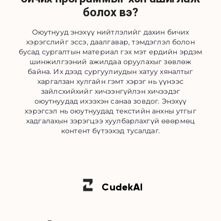
болох вэ?
Оюутнууд энэхүү нийтлэлийг дахин бичих
хэрэгслийг эссэ, даалгавар, тэмдэглэл болон
бусад сургалтын материал гэх мэт ердийн эрдэм
шинжилгээний ажилдаа оруулахыг зөвлөж
байна. Их дээд сургуулиудын хатуу хяналтыг
харгалзан хулгайн гэмт хэрэг нь үүнээс
зайлсхийхийг хичээнгүйлэн хичээдэг
оюутнуудад ихээхэн санаа зовдог. Энэхүү
хэрэгсэл нь оюутнуудад текстийн анхны утгыг
хадгалахын зэрэгцээ хуулбарлахгүй өвөрмөц
контент бүтээхэд тусалдаг.
Cudek
AI