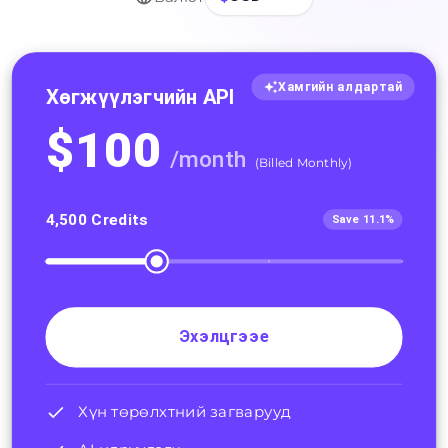
Хамгийн алдартай
Хөгжүүлэгчийн API
$
100
/
month
(
Billed Monthly
)
4,500
Credits
Save 11.1%
Эхэлцгээе
Хүн төрөлхтний загварууд