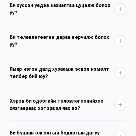
Би хүссэн үедээ захиалгаа цуцалж болох
уу?
Би төлөвлөгөөгөө дараа өөрчилж болох
уу?
Ямар нэгэн далд хураамж эсвэл нэмэлт
төлбөр бий юу?
Хэрэв би одоогийн төлөвлөгөөнийхөө
хязгаараас хэтэрвэл яах вэ?
Би буцаан олголтын бодлогын дагуу