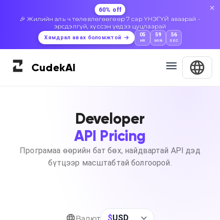
60% off
🎉 Жилийн аль ч төлөвлөгөөгөөр 7 сар ҮНЭГҮЙ аваарай -
эрсдэлгүй, хүссэн үедээ цуцлаарай
05
59
55
Хямдрал авах боломжтой
HR
MIN
SEC
Cudek
AI
Developer
API Pricing
Програмаа өөрийн бат бөх, найдвартай API дэд
бүтцээр масштабтай болгоорой.
$
USD
Валют