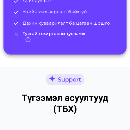
AI илрүүлэгч
Үнийн хязгаарлалт байхгүй
Дахин хуваарилалт ба цагаан шошго
Тусгай тохиргооны тусламж
Support
Түгээмэл асуултууд
(ТБХ)