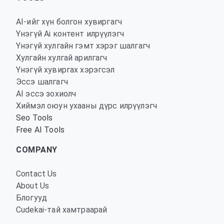
AI-ийг хүн болгон хувиргагч
Үнэгүй Ai контент илрүүлэгч
Үнэгүй хулгайн гэмт хэрэг шалгагч
Хулгайн хулгай арилгагч
Үнэгүй хувиргах хэрэгсэл
Эссэ шалгагч
AI эссэ зохиолч
Хиймэл оюун ухааны дүрс илрүүлэгч
Seo Tools
Free AI Tools
COMPANY
Contact Us
About Us
Блогууд
Cudekai-тай хамтраарай