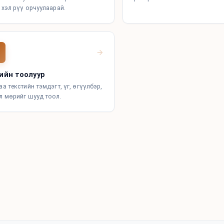
 хэл рүү орчуулаарай.
ийн тоолуур
а текстийн тэмдэгт, үг, өгүүлбэр,
л мөрийг шууд тоол.