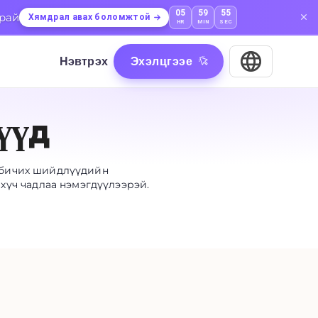
05
59
55
арай
Хямдрал авах боломжтой
HR
MIN
SEC
Нэвтрэх
Эхэлцгээе
үүд
р бичих шийдлүүдийн
хүч чадлаа нэмэгдүүлээрэй.