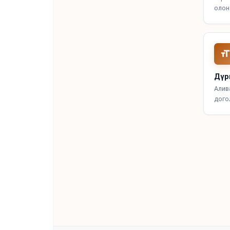
олон
Дүр
Алива
дого