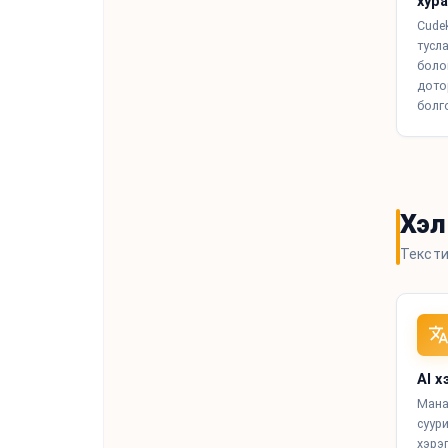
хур
Cude
тусл
боло
дото
болг
Хэл
Тексти
AI 
Мана
суур
хэрэ