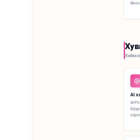
бичэ
Хув
Хиймэл
AI 
AI-Po
Шуур
хэрэ