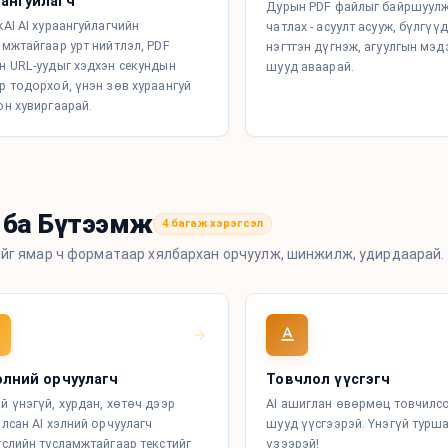
аангуйлагч
Дурын PDF файлыг байршуулж
kAI AI хураангуйлагчийн
чатлах - асуулт асууж, бүлгүү
амжтайгаар урт нийтлэл, PDF
нэгтгэн дүгнэж, агуулгын мэд
н URL-уудыг хэдхэн секундын
шууд аваарай.
р тодорхой, үнэн зөв хураангуй
он хувиргаарай.
 ба Бүтээмж
4 багаж хэрэгсэл
йг ямар ч форматаар хялбархан орчуулж, шинжилж, удирдаарай.
хэлний орчуулагч
Товчлол үүсгэгч
й үнэгүй, хурдан, хөтөч дээр
AI ашиглан өвөрмөц товчилсо
илсан AI хэлний орчуулагч
шууд үүсгээрэй. Үнэгүй турш
гслийн тусламжтайгаар текстийг
үзээрэй!