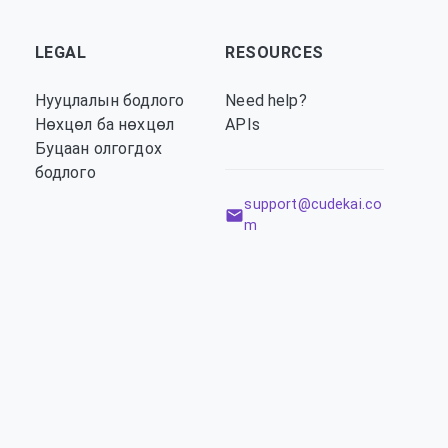
LEGAL
RESOURCES
Нууцлалын бодлого
Need help?
Нөхцөл ба нөхцөл
APIs
Буцаан олгогдох
бодлого
support@cudekai.co
m