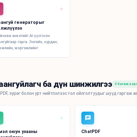
аангуй генераторыг
элжлүүлэх
йнхөө анкетийг AI-үүсгэсэн
нгуйгаар гарга. Энгийн, хурдан,
эжлийн, мэргэжлийн!
аангуйлагч ба дүн шинжилгээ
3 багаж хэр
 PDF, зураг болон урт нийтлэлээс гол ойлголтуудыг шууд гаргаж а
мэл оюун ухааны
ChatPDF