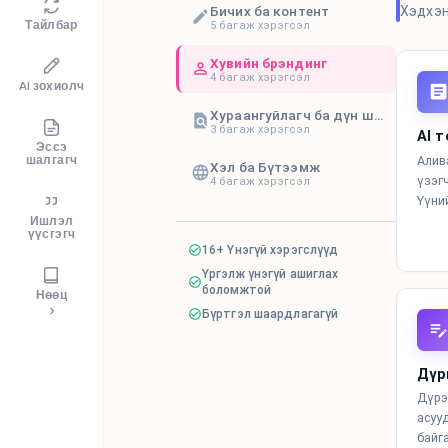
Бичих ба контент
Хэдхэн
Тайлбар
5
багаж хэрэгсэл
Хувийн брэндинг
4
багаж хэрэгсэл
AI зохиолч
Хураангуйлагч ба дүн шинжилгээ
3
багаж хэрэгсэл
AI т
Эссэ
шалгагч
Алив
Хэл ба Бүтээмж
үзэг
4
багаж хэрэгсэл
Үүни
Ишлэл
үүсгэгч
16+ Үнэгүй хэрэгслүүд
Үргэлж үнэгүй ашиглах
боломжтой
Нөөц
Бүртгэл шаардлагагүй
Дүр
Дүрэ
асуу
байг