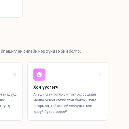
г ашиглан онлайн нэр хүндээ бий болго.
Хоч үүсгэгч
-тэй шууд
AI ашиглан тоглоом тоглох, сошиал
инж
медиа эсвэл хөгжилтэй байхын тулд
 тулд,
өвөрмөц, гайхалтай хочуудыг нэн
даруй бүтээгээрэй!