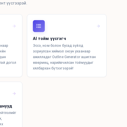
ент үүсгээрэй.
AI тойм үүсгэгч
анаар
Эссэ, ном болон бусад зүйлд
ийн
зориулсан хиймэл оюун ухаанаар
ндын
ажилладаг Outline Generator ашиглан
тай догол
өвөрмөц, нарийвчилсан тоймуудыг
хялбархан бүтээгээрэй!
шнууд
ийтлэлийг
х,
их