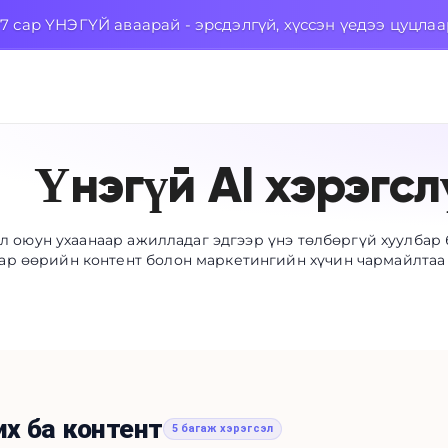
7 сар ҮНЭГҮЙ аваарай - эрсдэлгүй, хүссэн үедээ цуцла
Үнэгүй AI хэрэгсл
л оюун ухаанаар ажилладаг эдгээр үнэ төлбөргүй хуулба
ар өөрийн контент болон маркетингийн хүчин чармайлтаа 
их ба контент
5 багаж хэрэгсэл