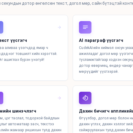
 секундын дотор өнгөлсөн текст, догол мөр, сайн бүтэцтэй конт
екст үүсгэгч
AI параграф үүсгэгч
аа аливаа үзэгчдэд ямар ч
CudekAI-ийн хиймэл оюун уха
чдэд нэг товшилт хийх хэрэгтэй.
ажилладаг догол мөр үүсгэгч
йг ашиглах бүрэн үнэгүй!
тусламжтайгаар хэдхэн секу
дотор өвөрмөц, өндөр чанар
мөрүүдийг үүсгээрэй.
мийн шинэчлэгч
Дахин бичигч аппликей
м, цэг таслал, тодорхой байдлын
Өгүүлбэр, догол мөр болон н
длыг автоматаар засч, текстээ
дахин үглэх, дахин хэллэг хий
алийн жамаар уншихын тулд дахин
сайжруулахын тулд дахин бич