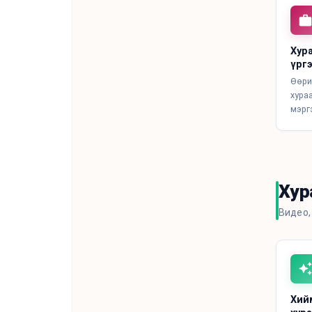
Хур
үрг
Өөри
хураа
мэрг
Хур
Видео,
Хий