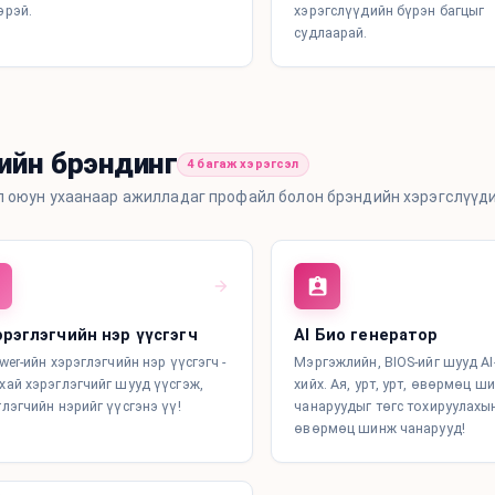
эрэй.
хэрэгслүүдийн бүрэн багцыг
судлаарай.
ийн брэндинг
4 багаж хэрэгсэл
 оюун ухаанаар ажилладаг профайл болон брэндийн хэрэгслүүдий
хэрэглэгчийн нэр үүсгэгч
AI Био генератор
wer-ийн хэрэглэгчийн нэр үүсгэгч -
Мэргэжлийн, BIOS-ийг шууд AI
хай хэрэглэгчийг шууд үүсгэж,
хийх. Ая, урт, урт, өвөрмөц ш
глэгчийн нэрийг үүсгэнэ үү!
чанаруудыг төгс тохируулахын
өвөрмөц шинж чанарууд!