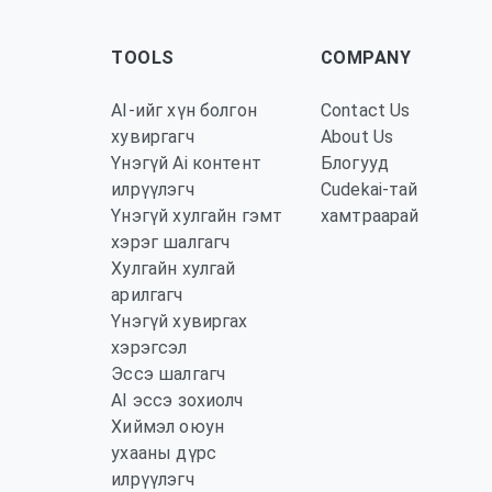
TOOLS
COMPANY
AI-ийг хүн болгон
Contact Us
хувиргагч
About Us
Үнэгүй Ai контент
Блогууд
илрүүлэгч
Cudekai-тай
Үнэгүй хулгайн гэмт
хамтраарай
хэрэг шалгагч
Хулгайн хулгай
арилгагч
Үнэгүй хувиргах
хэрэгсэл
Эссэ шалгагч
AI эссэ зохиолч
Хиймэл оюун
ухааны дүрс
илрүүлэгч