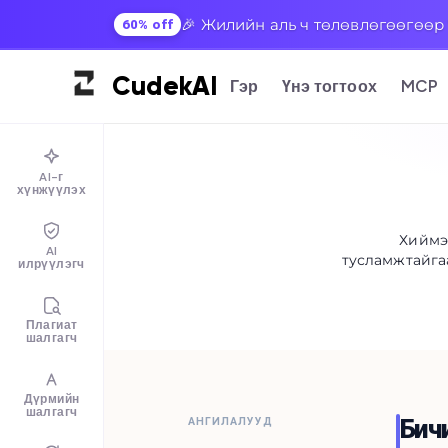
🎉 Жилийн аль ч төлөвлөгөөгөөр 
60% off
Cudek
AI
Гэр
Үнэ тогтоох
MCP
AI-г
хүнжүүлэх
Хиймэ
AI
тусламжтайга
илрүүлэгч
Плагиат
шалгагч
Дүрмийн
шалгагч
Бич
АНГИЛАЛУУД