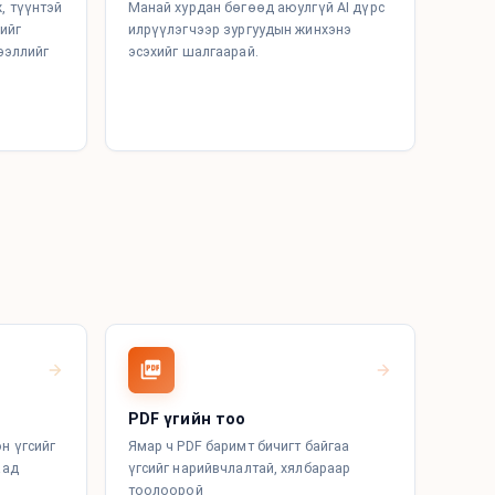
, түүнтэй
Манай хурдан бөгөөд аюулгүй AI дүрс
дийг
илрүүлэгчээр зургуудын жинхэнэ
ээллийг
эсэхийг шалгаарай.
PDF үгийн тоо
н үгсийг
Ямар ч PDF баримт бичигт байгаа
аад
үгсийг нарийвчлалтай, хялбараар
тоолоорой