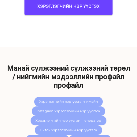
ХЭРЭГЛЭГЧИЙН НЭР ҮҮСГЭХ
Манай сүлжээний сүлжээний төрөл
/ нийгмийн мэдээллийн профайл
профайл
Хэрэглэгчийн нэр үүсгэгч имэйл
Instagram хэрэглэгчийн нэр үүсгэгч
Хэрэглэгчийн нэр үүсгэгч генератор
Tiktok хэрэглэгчийн нэр үүсгэгч