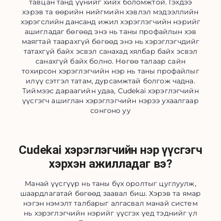
тавцан танд үүнийг хийх боломжтой. Гэхдээ
хэрэв та өөрийн нийгмийн хэвлэл мэдээллийн
хэрэгслийн дансанд ижил хэрэглэгчийн нэрийг
ашигладаг бөгөөд энэ нь таны профайлын хэв
маягтай таарахгүй бөгөөд энэ нь хэрэглэгчдийг
татахгүй байх эсвэл санахад хялбар байх эсвэл
санахгүй байх болно. Нөгөө талаар сайн
тохирсон хэрэглэгчийн нэр нь таны профайлыг
илүү сэтгэл татам, дурсамжтай болгож чадна.
Тиймээс дараагийн удаа, Cudekai хэрэглэгчийн
үүсгэгч ашиглан хэрэглэгчийн нэрээ ухаалгаар
сонгоно уу
Cudekai хэрэглэгчийн нэр үүсгэгч
хэрхэн ажилладаг вэ?
Манай үүсгүүр нь таны бүх оролтыг цуглуулж,
шаардлагатай бөгөөд заавал биш. Хэрэв та ямар
нэгэн нэмэлт талбарыг алгасвал манай систем
нь хэрэглэгчийн нэрийг үүсгэх үед тэднийг үл