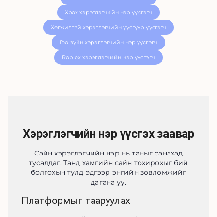
Xbox хэрэглэгчийн нэр үүсгэгч
Хөгжилтэй хэрэглэгчийн үүсгүүр үүсгэгч
Гоо зүйн хэрэглэгчийн нэр үүсгэгч
Roblox хэрэглэгчийн нэр үүсгэгч
Хэрэглэгчийн нэр үүсгэх заавар
Сайн хэрэглэгчийн нэр нь таныг санахад
тусалдаг. Танд хамгийн сайн тохирохыг бий
болгохын тулд эдгээр энгийн зөвлөмжийг
дагана уу.
Платформыг тааруулах