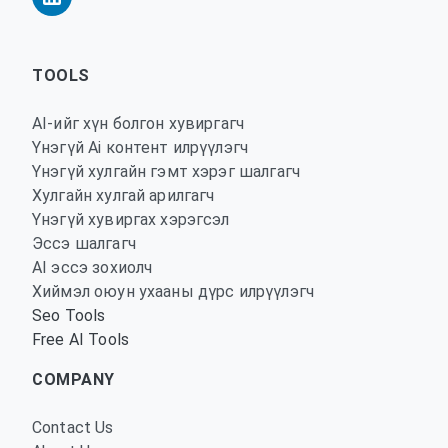
TOOLS
AI-ийг хүн болгон хувиргагч
Үнэгүй Ai контент илрүүлэгч
Үнэгүй хулгайн гэмт хэрэг шалгагч
Хулгайн хулгай арилгагч
Үнэгүй хувиргах хэрэгсэл
Эссэ шалгагч
AI эссэ зохиолч
Хиймэл оюун ухааны дүрс илрүүлэгч
Seo Tools
Free AI Tools
COMPANY
Contact Us