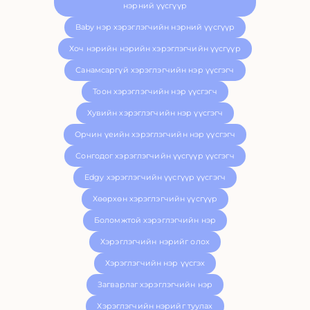
нэрний үүсгүүр
Baby нэр хэрэглэгчийн нэрний үүсгүүр
Хоч нэрийн нэрийн хэрэглэгчийн үүсгүүр
Санамсаргүй хэрэглэгчийн нэр үүсгэгч
Тоон хэрэглэгчийн нэр үүсгэгч
Хувийн хэрэглэгчийн нэр үүсгэгч
Орчин үеийн хэрэглэгчийн нэр үүсгэгч
Сонгодог хэрэглэгчийн үүсгүүр үүсгэгч
Edgy хэрэглэгчийн үүсгүүр үүсгэгч
Хөөрхөн хэрэглэгчийн үүсгүүр
Боломжтой хэрэглэгчийн нэр
Хэрэглэгчийн нэрийг олох
Хэрэглэгчийн нэр үүсгэх
Загварлаг хэрэглэгчийн нэр
Хэрэглэгчийн нэрийг туулах