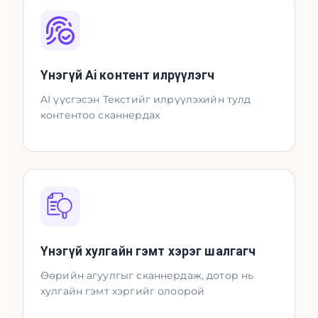
Үнэгүй Ai контент илрүүлэгч
AI үүсгэсэн Текстийг илрүүлэхийн тулд
контентоо сканнердах
Үнэгүй хулгайн гэмт хэрэг шалгагч
Өөрийн агуулгыг сканнердаж, дотор нь
хулгайн гэмт хэргийг олоорой