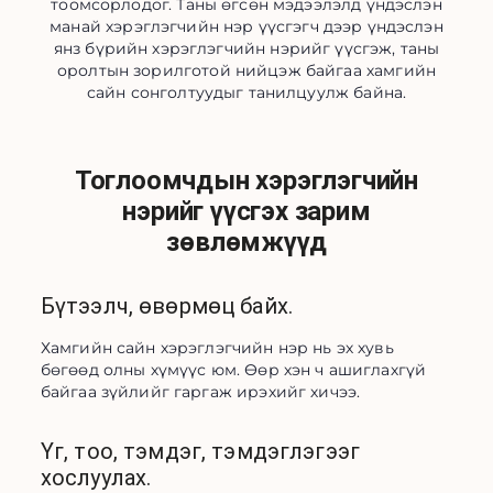
тоомсорлодог. Таны өгсөн мэдээлэлд үндэслэн
манай хэрэглэгчийн нэр үүсгэгч дээр үндэслэн
янз бүрийн хэрэглэгчийн нэрийг үүсгэж, таны
оролтын зорилготой нийцэж байгаа хамгийн
сайн сонголтуудыг танилцуулж байна.
Тоглоомчдын хэрэглэгчийн
нэрийг үүсгэх зарим
зөвлөмжүүд
Бүтээлч, өвөрмөц байх.
Хамгийн сайн хэрэглэгчийн нэр нь эх хувь 
бөгөөд олны хүмүүс юм. Өөр хэн ч ашиглахгүй 
байгаа зүйлийг гаргаж ирэхийг хичээ.
Үг, тоо, тэмдэг, тэмдэглэгээг
хослуулах.