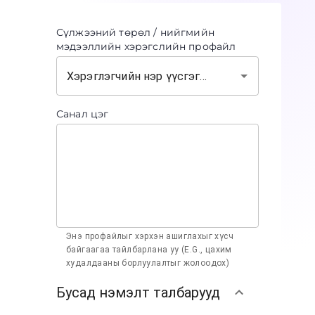
Сүлжээний төрөл / нийгмийн
мэдээллийн хэрэгслийн профайл
Санал цэг
Энэ профайлыг хэрхэн ашиглахыг хүсч
байгаагаа тайлбарлана уу (E.G., цахим
худалдааны борлуулалтыг жолоодох)
Бусад нэмэлт талбарууд