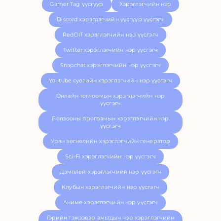
Gamer Tag үүсгүүр
Хэрэглэгчийн нэр
Discord хэрэглэгчийн үүсгүүр үүсгэгч
RedDIT хэрэглэгчийн нэр үүсгэгч
Twitter хэрэглэгчийн нэр үүсгэгч
Snapchat хэрэглэгчийн нэр үүсгэгч
Youtube сувгийн хэрэглэгчийн нэр үүсгэгч
Онлайн тоглоомын хэрэглэгчийн нэр
үүсгэгч
Болзооны програмын хэрэглэгчийн нэр
үүсгэгч
Уран зөгнөлийн хэрэглэгчийн генератор
Sci-Fi хэрэглэгчийн нэр үүсгэгч
Дэмплей хэрэглэгчийн нэр үүсгэгч
Клубын хэрэглэгчийн нэр үүсгэгч
Аниме хэрэглэгчийн нэр үүсгэгч
Гэрийн тэжээвэр амьтдын нэр хэрэглэгчийн