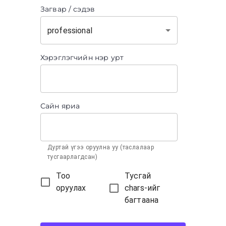
Загвар / сэдэв
professional
Хэрэглэгчийн нэр урт
Сайн яриа
Дуртай үгээ оруулна уу (таслалаар
тусгаарлагдсан)
Тоо
Тусгай
оруулах
chars-ийг
багтаана