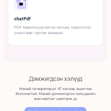
chatPdf
PDF баримтуудтайгаа чатлаж, мэдээллээ
ухаалгаар гаргаж аваарай.
Дэмжигдсэн хэлүүд
Манай генераторыг 47 хэлээр ашиглах
боломжтой. Манай дэмжигдсэн хэлүүдийн
жагсаалтыг шалгана уу