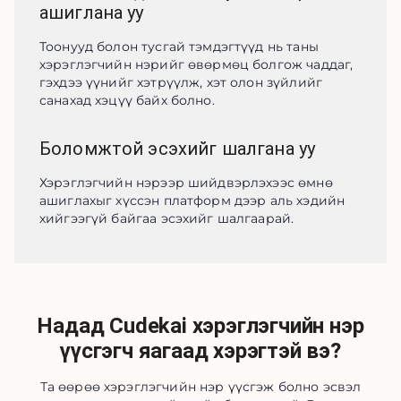
ашиглана уу
Тоонууд болон тусгай тэмдэгтүүд нь таны 
хэрэглэгчийн нэрийг өвөрмөц болгож чаддаг, 
гэхдээ үүнийг хэтрүүлж, хэт олон зүйлийг 
санахад хэцүү байх болно.
Боломжтой эсэхийг шалгана уу
Хэрэглэгчийн нэрээр шийдвэрлэхээс өмнө 
ашиглахыг хүссэн платформ дээр аль хэдийн 
хийгээгүй байгаа эсэхийг шалгаарай.
Надад Cudekai хэрэглэгчийн нэр
үүсгэгч яагаад хэрэгтэй вэ?
Та өөрөө хэрэглэгчийн нэр үүсгэж болно эсвэл