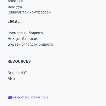
About Us
Блогууд
Cudekai-тай хамтраарай
LEGAL
Нууцлалын бодлого
Нөхцөл ба нөхцөл
Буцаан олгогдох бодлого
RESOURCES
Need help?
APIs
support@cudekai.com