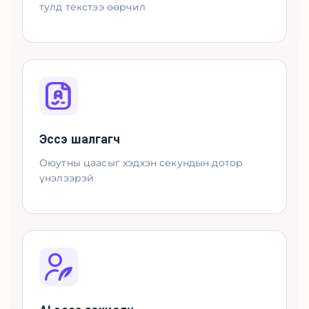
тулд текстээ өөрчил
Эссэ шалгагч
Оюутны цаасыг хэдхэн секундын дотор
үнэлээрэй