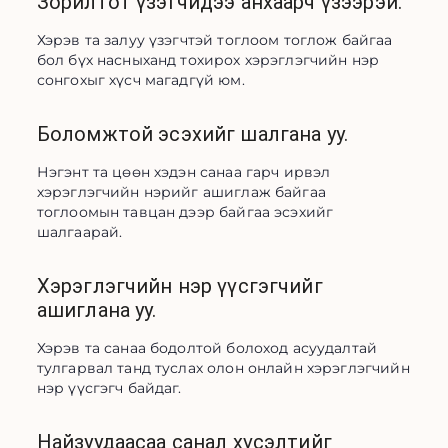
Зорилтот үзэгчидээ анхаарч үзээрэй.
Хэрэв та залуу үзэгчтэй тоглоом тоглож байгаа 
бол бүх насныханд тохирох хэрэглэгчийн нэр 
сонгохыг хүсч магадгүй юм.
Боломжтой эсэхийг шалгана уу.
Нэгэнт та цөөн хэдэн санаа гарч ирвэл 
хэрэглэгчийн нэрийг ашиглаж байгаа 
тоглоомын тавцан дээр байгаа эсэхийг 
шалгаарай.
Хэрэглэгчийн нэр үүсгэгчийг
ашиглана уу.
Хэрэв та санаа бодолтой болоход асуудалтай 
тулгарвал танд туслах олон онлайн хэрэглэгчийн 
нэр үүсгэгч байдаг.
Найзуудаасаа санал хүсэлтийг