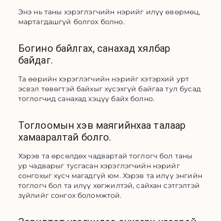
Энэ нь таны хэрэглэгчийн нэрийг илүү өвөрмөц, 
мартагдашгүй болгох болно.
Богино байлгах, санахад хялбар
байдаг.
Та өөрийн хэрэглэгчийн нэрийг хэтэрхий урт 
эсвэл төвөгтэй байхыг хүсэхгүй байгаа тул бусад 
тоглогчид санахад хэцүү байх болно.
Тоглоомын хэв маягийнхаа талаар
хамааралтай болго.
Хэрэв та өрсөлдөх чадвартай тоглогч бол таны 
ур чадварыг тусгасан хэрэглэгчийн нэрийг 
сонгохыг хүсч магадгүй юм. Хэрэв та илүү энгийн 
тоглогч бол та илүү хөгжилтэй, сайхан сэтгэлтэй 
зүйлийг сонгох боломжтой.