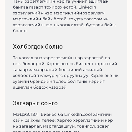
Таны хэрэглэгчийн нэр та үүнийг ашиглаж 
байгаа газарт тохирох ёстой. LinkedIn 
хэрэглэгчийн нэр мэргэжлийн хэрэглэгч 
мэргэжлийн байх ёстой, гэхдээ тоглоомын 
хэрэглэгчийн нэр нь хөгжилтэй, бүтээлч байж 
болно.
Холбогдох болно
Та яагаад энэ хэрэглэгчийн нэр хэрэгтэй вэ 
гэж бодоорой. Хэрэв энэ нь бизнест хэрэгтний 
талаар хамааралтай бол чиний ажилтай 
холбоотой түлхүүр үгс оруулна уу. Хэрэв энэ нь 
хувийн брэндийн төлөө бол таны нэрийг 
ашиглан бодож үзээрэй.
Загварыг сонго
МЭДЭЭЛЭЛ: Бизнес ба LinkedIn.cool хамгийн 
сайн сайхны төлөө: Хөргөх хэрэглэгчийн нэр 
нь загварлаг, мартагдашгүй, товчлол, эсвэл 