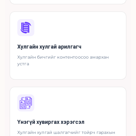
Хулгайн хулгай арилгагч
Хулгайн бичгийг контентоосоо амархан
устга
Үнэгүй хувиргах хэрэгсэл
Хулгайн хулгай шалгагчийг тойрч гарахын