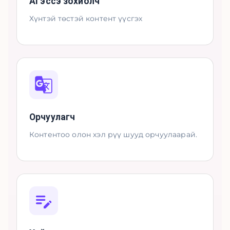
AI эссэ зохиолч
Хүнтэй төстэй контент үүсгэх
Орчуулагч
Контентоо олон хэл рүү шууд орчуулаарай.