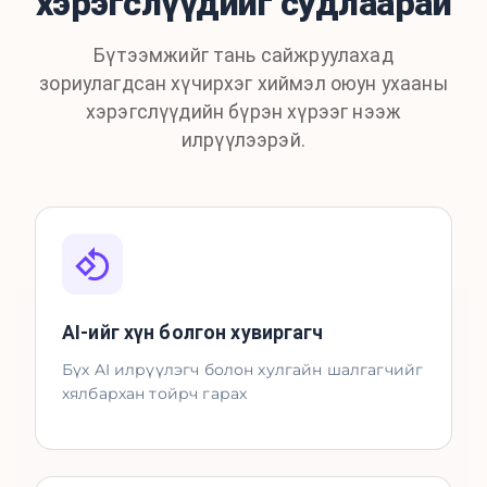
хэрэгслүүдийг судлаарай
Бүтээмжийг тань сайжруулахад
зориулагдсан хүчирхэг хиймэл оюун ухааны
хэрэгслүүдийн бүрэн хүрээг нээж
илрүүлээрэй.
AI-ийг хүн болгон хувиргагч
Бүх AI илрүүлэгч болон хулгайн шалгагчийг
хялбархан тойрч гарах