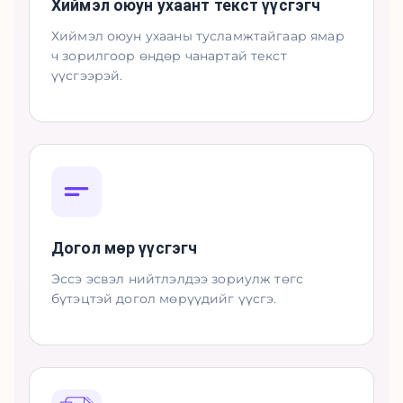
Хиймэл оюун ухаант текст үүсгэгч
Хиймэл оюун ухааны тусламжтайгаар ямар
ч зорилгоор өндөр чанартай текст
үүсгээрэй.
Догол мөр үүсгэгч
Эссэ эсвэл нийтлэлдээ зориулж төгс
бүтэцтэй догол мөрүүдийг үүсгэ.