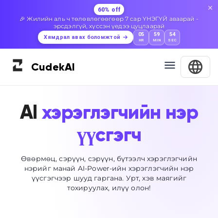
60% off
🎉 Жилийн аль ч төлөвлөгөөгөөр 7 сар ҮНЭГҮЙ аваарай -
эрсдэлгүй, хүссэн үедээ цуцлаарай
05
59
53
Хямдрал авах боломжтой
HR
MIN
SEC
Cudek
AI
AI
хэрэглэгчийн нэр
үүсгэгч
Өвөрмөц, сэрүүн, сэрүүн, бүтээлч хэрэглэгчийн
нэрийг манай AI-Power-ийн хэрэглэгчийн нэр
үүсгэгчээр шууд гаргана. Урт, хэв маягийг
тохируулах, илүү олон!