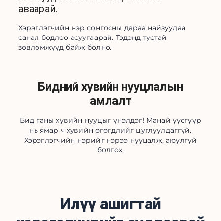
аваарай.
Хэрэглэгчийн нэр сонгосны дараа найзуудаа 
санал бодлоо асуугаарай. Тэдэнд тустай 
зөвлөмжүүд байж болно.
Бидний хувийн нууцлалын
амлалт
Бид таны хувийн нууцыг үнэлдэг! Манай үүсгүүр
нь ямар ч хувийн өгөгдлийг цуглуулдаггүй.
Хэрэглэгчийн нэрийг нэрээ нууцалж, аюулгүй
болгох.
Илүү ашигтай