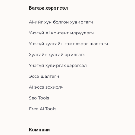
Багаж хэрэгсэл
AI-ийг хүн болгон хувиргагч
Үнэгүй Ai контент илрүүлэгч
Үнэгүй хулгайн гэмт хэрэг шалгагч
Хулгайн хулгай арилгагч
Үнэгүй хувиргах хэрэгсэл
Эссэ шалгагч
AI эссэ зохиолч
Seo Tools
Free AI Tools
Компани