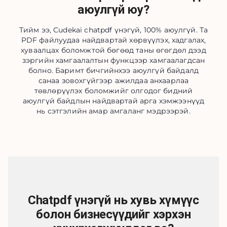
аюулгүй юу?
Тийм ээ, Cudekai chatpdf үнэгүй, 100% аюулгүй. Та
PDF файлуудаа найдвартай хөрвүүлэх, хадгалах,
хуваалцах боломжтой бөгөөд таны өгөгдөл дээд
зэргийн хамгаалалтын функцээр хамгаалагдсан
болно. Баримт бичгийнхээ аюулгүй байдалд
санаа зовохгүйгээр ажилдаа анхаарлаа
төвлөрүүлэх боломжийг олгодог бидний
аюулгүй байдлын найдвартай арга хэмжээнүүд
нь сэтгэлийн амар амгаланг мэдрээрэй.
Chatpdf үнэгүй нь хувь хүмүүс
болон бизнесүүдийг хэрхэн