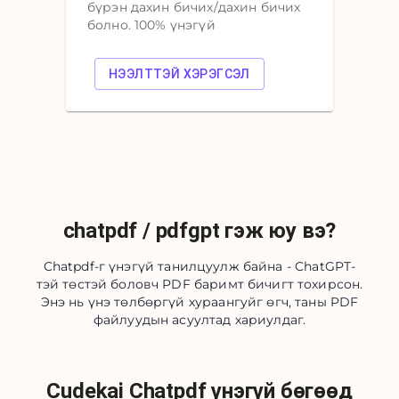
бүрэн дахин бичих/дахин бичих
болно. 100% үнэгүй
НЭЭЛТТЭЙ ХЭРЭГСЭЛ
chatpdf / pdfgpt гэж юу вэ?
Chatpdf-г үнэгүй танилцуулж байна - ChatGPT-
тэй төстэй боловч PDF баримт бичигт тохирсон.
Энэ нь үнэ төлбөргүй хураангуйг өгч, таны PDF
файлуудын асуултад хариулдаг.
Cudekai Chatpdf үнэгүй бөгөөд