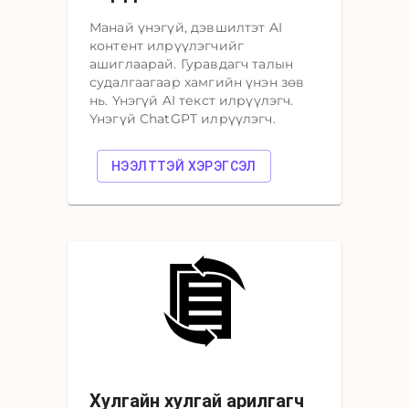
Манай үнэгүй, дэвшилтэт AI
контент илрүүлэгчийг
ашиглаарай. Гуравдагч талын
судалгаагаар хамгийн үнэн зөв
нь. Үнэгүй AI текст илрүүлэгч.
Үнэгүй ChatGPT илрүүлэгч.
НЭЭЛТТЭЙ ХЭРЭГСЭЛ
Хулгайн хулгай арилгагч