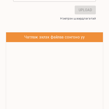
UPLOAD
Нэвтрэх шаардлагатай
Чатлаж эхлэх файлаа сонгоно уу