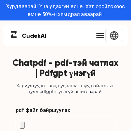
Хурдлаарай! Үнэ удахгүй өснө. Хэт оройтохоос
өмнө 50%-н хямдрал аваарай!
Cudek
AI
Chatpdf - pdf-тэй чатлах
| Pdfgpt үнэгүй
Хариултуудыг авч, судалгааг шууд ойлгохын
тулд pdfgpt-г үнэгүй ашиглаарай.
pdf файл байршуулах