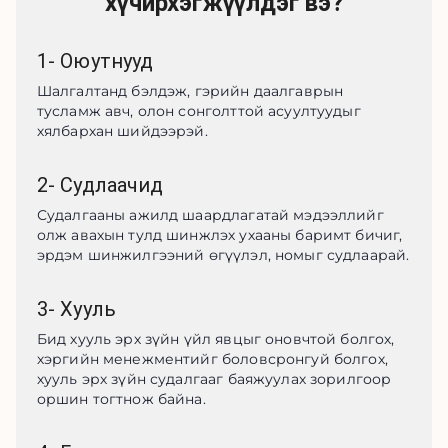
хүчирхэгжүүлдэг вэ?
1
-
Оюутнууд
Шалгалтанд бэлдэж, гэрийн даалгаврын 
тусламж авч, олон сонголттой асуултуудыг 
хялбархан шийдээрэй.
2
-
Судлаачид
Судалгааны ажилд шаардлагатай мэдээллийг 
олж авахын тулд шинжлэх ухааны баримт бичиг, 
эрдэм шинжилгээний өгүүлэл, номыг судлаарай.
3
-
Хууль
Бид хууль эрх зүйн үйл явцыг оновчтой болгох, 
хэргийн менежментийг боловсронгуй болгох, 
хууль эрх зүйн судалгааг баяжуулах зорилгоор 
оршин тогтнож байна.