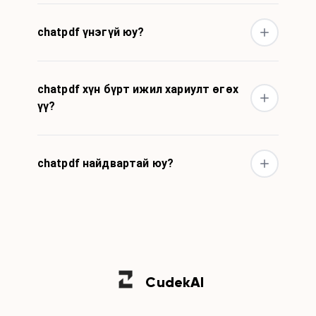
chatpdf үнэгүй юу?
chatpdf хүн бүрт ижил хариулт өгөх
үү?
chatpdf найдвартай юу?
Cudek
AI