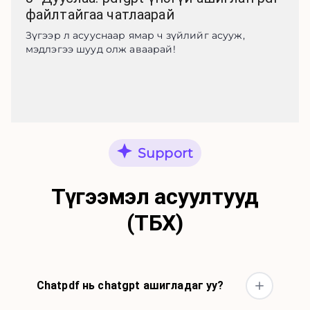
файлтайгаа чатлаарай
Зүгээр л асууснаар ямар ч зүйлийг асууж, 
мэдлэгээ шууд олж аваарай!
Support
Түгээмэл асуултууд
(ТБХ)
Chatpdf нь chatgpt ашигладаг уу?