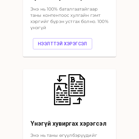
Энэ нь 100% баталгаатайгаар
таны контентоос хулгайн гэмт
хэргийг бүрэн устгах болно. 100%
үнэгүй
НЭЭЛТТЭЙ ХЭРЭГСЭЛ
Үнэгүй хувиргах хэрэгсэл
Энэ нь таны өгүүлбэрүүдийг