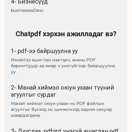
4
-
Бизнесүүд
businessesDesc
Chatpdf хэрхэн ажилладаг вэ?
1
-
pdf-ээ байршуулна уу
Имэйлээ ашиглан нэвтэрч, анхны PDF 
баримт(ууд)-аа ямар ч үнэгүйгээр байршуулна 
уу.
2
-
Манай хиймэл оюун ухаан түүний
агуулгыг сурдаг
Манай хиймэл оюун ухаан нь PDF файлын 
агуулгыг бүхэлд нь шинжлэхэд хэдхэн секунд 
шаардагдана.
3
-
Дууслаа. pdfgpt үнэгүй ашиглан pdf