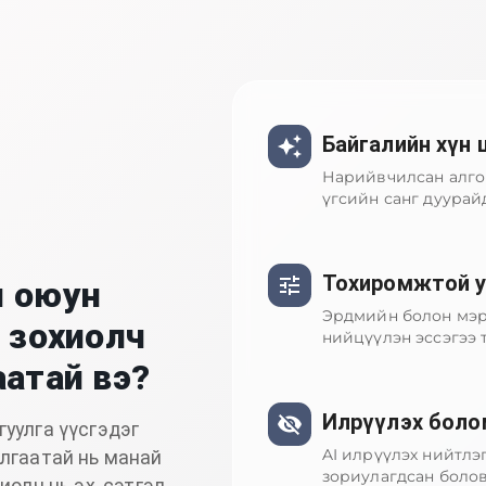
Байгалийн хүн 
Нарийвчилсан алгор
үгсийн санг дуурайд
Тохиромжтой ур
л оюун
Эрдмийн болон мэр
э зохиолч
нийцүүлэн эссэгээ 
аатай вэ?
Илрүүлэх боло
гуулга үүсгэдэг
AI илрүүлэх нийтлэ
ялгаатай нь манай
зориулагдсан болов
иолч нь эх, сэтгэл