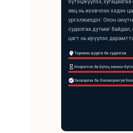
бүтэцжүүлэх, хугацаагаа 
явц нь ихэвчлэн хэдэн ца
үргэлжилдэг. Олон оюутн
судалгаа дутмаг байдал,
цагт нь ирүүлэх дарамтт
Тархины шуурга ба судалгаа
Ноороглох ба Бүтэц зохион бүтэ
Засварлах ба боловсронгуй бол