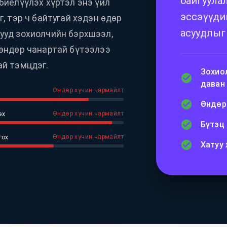
байгуулал
биелүүлэх хүртэл энэ үйл
эссэүүди
г, тэр ч байтугай хэдэн өдөр
асуудлыг
ууд зохиолчийн бэрхшээл,
 өндөр чанартай бүтээлээ
ай тэмцдэг.
Зохио
даван 
Өндөр хүчин чармайлт
Өндөр
Өндөр хүчин чармайлт
эх
Бүтэц
Өндөр хүчин чармайлт
гох
Хатуу 