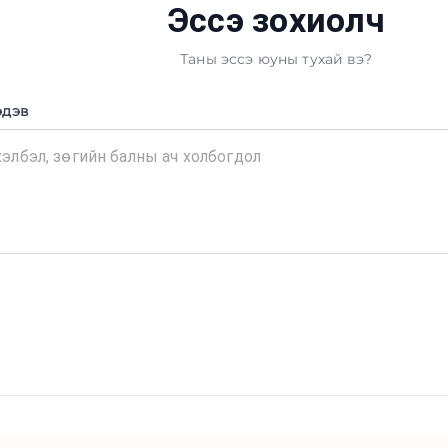
Эссэ зохиолч
Таны эссэ юуны тухай вэ?
эдэв