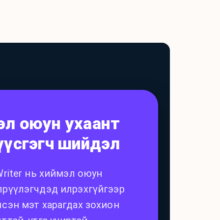
эл оюун ухаант
үүсгэгч шийдэл
Writer нь хиймэл оюун
лрүүлэгчдэд илрэхгүйгээр
чсэн мэт харагдах зохион