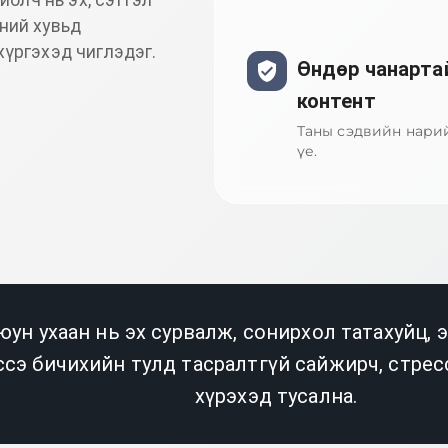
ний хувьд
үргэхэд чиглэдэг.
Өндөр чанарта
контент
Таны сэдвийн нари
үе.
ун ухаан нь эх сурвалж, сонирхол татахуйц,
сэ бичихийн тулд тасралтгүй сайжирч, стресс
хүрэхэд тусална.