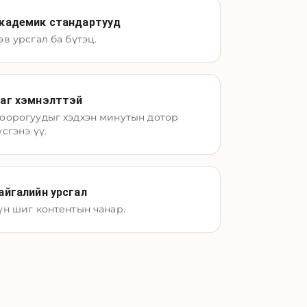
кадемик стандартууд
өв урсгал ба бүтэц.
аг хэмнэлттэй
оорогуудыг хэдхэн минутын дотор
үсгэнэ үү.
айгалийн урсгал
үн шиг контентын чанар.