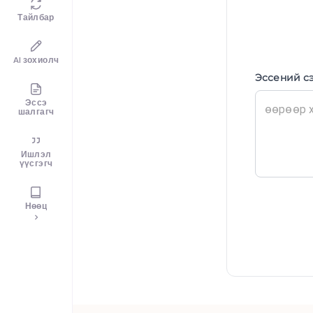
Тайлбар
AI зохиолч
Эссений с
Эссэ
шалгагч
Ишлэл
үүсгэгч
Нөөц