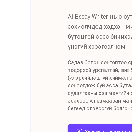
AI Essay Writer нь ою
зохиолчдод хэдхэн ми
бүтэцтэй эссэ бичихэ
үнэгүй хэрэгсэл юм.
Сэдэв болон сонголтоо ор
тодорхой урсгалтай, зөв 
(илэрхийлэшгүй хиймэл о
сонсогдож буй эссэ бүтэ
судалгааны хэв маягийн 
эсэхээс үл хамааран ман
бөгөөд стрессгүй болгон
Үнэгүй эссе үүсгэг