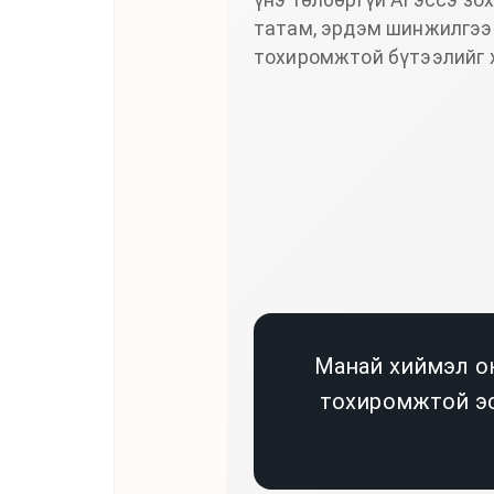
татам, эрдэм шинжилгээ
тохиромжтой бүтээлийг х
Манай хиймэл ою
тохиромжтой эс