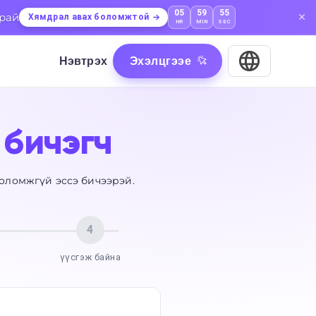
05
59
54
арай
Хямдрал авах боломжтой
HR
MIN
SEC
Нэвтрэх
Эхэлцгээе
 бичэгч
боломжгүй эссэ бичээрэй.
4
үүсгэж байна