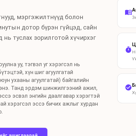
А
утнууд, мэргэжилтнүүд болон
З
нутын дотор бүрэн гүйцэд, сайн
д нь туслах зорилготой хүчирхэг
Ц
Н
ү
уулна уу, тэгвэл уг хэрэгсэл нь
бүтэцтэй, хүн шиг агуулгатай
юун ухааны агуулгатай) байгалийн
Б
энэ. Танд эрдэм шинжилгээний ажил,
Х
эссэ эсвэл энгийн даалгавар хэрэгтэй
ай хэрэгсэл эссэ бичих ажлыг хурдан
о.
чийг ашиглаарай