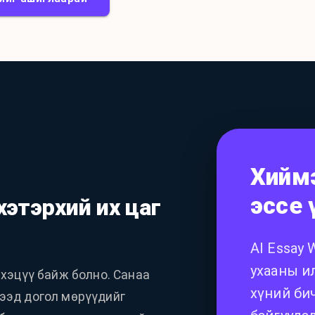
Хийм
эссе 
хэтэрхий их цаг
AI Essay 
ухааны и
 хэцүү байж болно. Санаа
хүний би
ээд догол мөрүүдийг