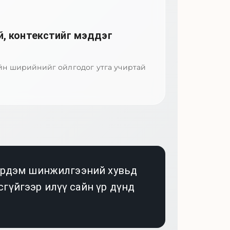
й, контекстийг мэддэг
йн ширийнийг ойлгодог утга учиртай
 эрдэм шинжилгээний хувьд
гүйгээр илүү сайн үр дүнд