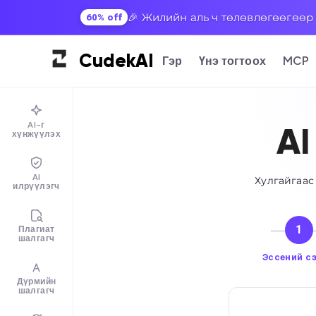
🎉 Жилийн аль ч төлөвлөгөөгөөр 
60% off
Cudek
AI
Гэр
Үнэ тогтоох
MCP
AI-г
AI
хүнжүүлэх
AI
Хулгайгаас
илрүүлэгч
1
Плагиат
шалгагч
Эссений с
Дүрмийн
шалгагч