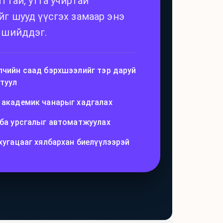
ттай, утга учиртай
йг шууд үүсгэх замаар энэ
 шийддэг.
лчийн саад бэрхшээлийг тэр даруй
туул
 академик чанарыг хадгалах
 ба урсгалыг автоматжуулах
хугацааг хялбархан биелүүлээрэй