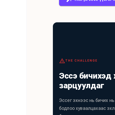
THE CHALLENGE
Эссэ бичихэд 
зарцуулдаг
Эссег эхнээс нь бичих нь
бодлоо хуваалцахаас эхл