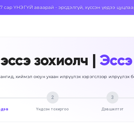
7 сар ҮНЭГҮЙ аваарай - эрсдэлгүй, хүссэн үедээ цуцла
 эссэ зохиолч |
Эссэ
 ангид, хиймэл оюун ухаан илрүүлэх хэрэгслээр илрүүлэх 
2
3
эдэв
Үндсэн тохиргоо
Дэвшилтэт