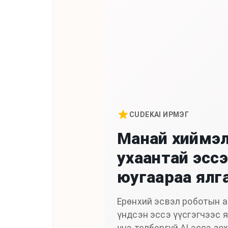
CUDEKAI ИРМЭГ
Манай хиймэ
ухаантай эсс
юугаараа ялг
Ерөнхий эсвэл роботын а
үндсэн эссэ үүсгэгчээс 
үнэ төлбөргүй AI эссэ зох