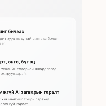
шиг бичээс
итмууд нь хүний ​​синтакс болон
аг.
т, өнгө, бүтэц
гэжлийн тодорхой шаардлагад
тохируулаарай.
мжгүй AI загварын гаралт
г хэв маягийг тойрч гарахад
сронгуй гаралт.