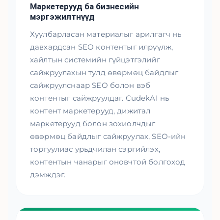
Маркетерууд ба бизнесийн
мэргэжилтнүүд
Хуулбарласан материалыг арилгагч нь
давхардсан SEO контентыг илрүүлж,
хайлтын системийн гүйцэтгэлийг
сайжруулахын тулд өвөрмөц байдлыг
сайжруулснаар SEO болон вэб
контентыг сайжруулдаг. CudekAI нь
контент маркетерууд, дижитал
маркетерууд болон зохиолчдыг
өвөрмөц байдлыг сайжруулах, SEO-ийн
торгуулиас урьдчилан сэргийлэх,
контентын чанарыг оновчтой болгоход
дэмждэг.