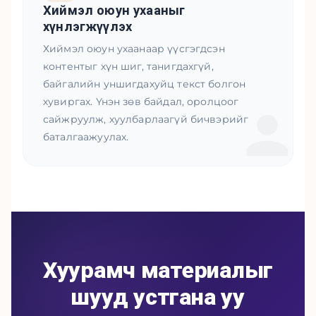
Хиймэл оюун ухааныг
хүнлэгжүүлэх
Хиймэл оюун ухаанаар үүсгэгдсэн
контентыг хүн шиг, танигдахгүй,
байгалийн уншигдахуйц текст болгон
хувиргах. Үнэн зөв байдал, оролцоог
сайжруулж, хуулбарлаагүй бичвэрийг
баталгаажуулах.
Хуурамч материалыг
шууд устгана уу