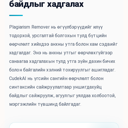
байдлыг хадгалах
Plagiarism Remover нь өгүүлбэрүүдийг илүү
тодорхой, урсгалтай болгохын тулд бүтцийн
өөрчлөлт хийхдээ анхны утга болон хам сэдвийг
хадгалдаг. Энэ нь анхны утгыг өөрчлөхгүйгээр
санаагаа хадгалахын тулд утга зүйн дахин бичих
болон байгалийн хэлний тохируулгыг ашигладаг.
CudekAI нь үгсийн сангийн өөрчлөлт болон
синтаксийн сайжруулалтаар уншигдахуйц
байдлыг сайжруулж, агуулгыг уялдаа холбоотой,
мэргэжлийн түвшинд байлгадаг.