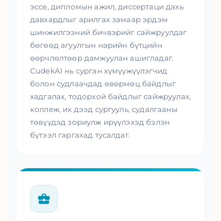
эссе, дипломын ажил, диссертаци дахь
давхардлыг арилгах замаар эрдэм
шинжилгээний бичвэрийг сайжруулдаг
бөгөөд агуулгын нарийн бүтцийн
өөрчлөлтөөр дамжуулан ашигладаг.
CudekAI нь сурган хүмүүжүүлэгчид
болон судлаачдад өвөрмөц байдлыг
хадгалах, тодорхой байдлыг сайжруулах,
коллеж, их дээд сургууль, судалгааны
төвүүдэд зориулж ирүүлэхэд бэлэн
бүтээл гаргахад тусалдаг.