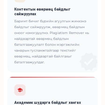
Контентын өвөрмөц байдлыг
сайжруулах
Баримт бичиг бүрийн агуулгын жинхэнэ
байдлыг сайжруулж, өвөрмөц байдлын
оноог нэмэгдүүлнэ. Plagiatism Remover нь
найдвартай өвөрмөц байдлын
баталгаажуулалт болон мэргэжлийн
чанарын тусламжтайгаар текстийг
өвөрмөц, найдвартай байлгахыг
баталгаажуулдаг.
Академик шударга байдлыг хангах