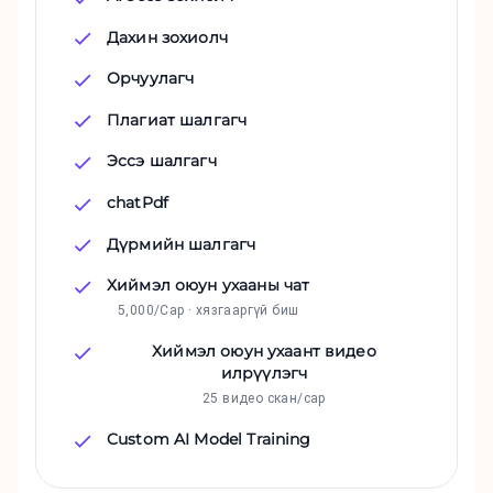
Дахин зохиолч
Орчуулагч
Плагиат шалгагч
Эссэ шалгагч
chatPdf
Дүрмийн шалгагч
Хиймэл оюун ухааны чат
5,000/Сар · хязгааргүй биш
Хиймэл оюун ухаант видео
илрүүлэгч
25 видео скан/сар
Custom AI Model Training