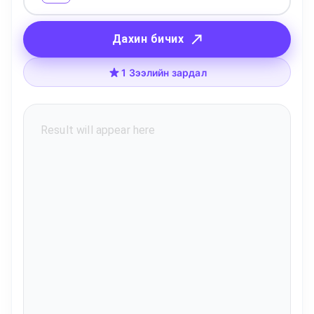
Дахин бичих
1 Зээлийн зардал