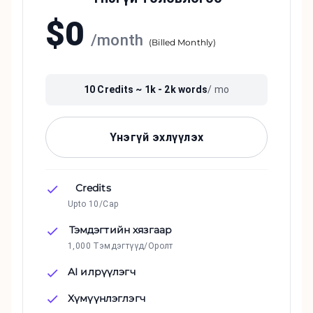
$
0
/
month
(
Billed Monthly
)
10
Credits ~
1k - 2k
words
/ mo
Үнэгүй эхлүүлэх
Credits
Upto 10/Сар
Тэмдэгтийн хязгаар
1,000 Тэмдэгтүүд/Оролт
AI илрүүлэгч
Хүмүүнлэглэгч