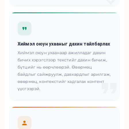
Хиймэл оюун ухааныг дахин тайлбарлах
Хиймэл оюун ухаанаар ажилладаг дахин
бичих хэрэгслээр текстийг дахин бичиж,
бүтцийг нь өөрчлөөрэй. Өвөрмөц
байдлыг сайжруулж, давхардлыг арилгаж,
өвөрмөц, контекстийг хадгалах контент
үүсгээрэй.