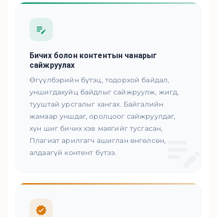
Бичих болон контентын чанарыг
сайжруулах
Өгүүлбэрийн бүтэц, тодорхой байдал,
уншигдахуйц байдлыг сайжруулж, жигд,
тууштай урсгалыг хангах. Байгалийн
жамаар уншдаг, оролцоог сайжруулдаг,
хүн шиг бичих хэв маягийг тусгасан,
Плагиат арилгагч ашиглан өнгөлсөн,
алдаагүй контент бүтээ.