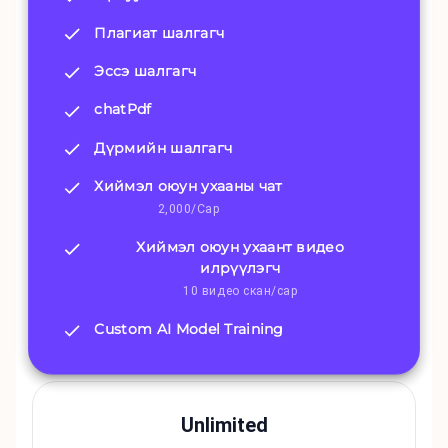
Плагиат шалгагч
Эссэ шалгагч
chatPdf
Дүрмийн шалгагч
Хиймэл оюун ухааны чат
2,000/Сар
Хиймэл оюун ухаант видео
илрүүлэгч
10 видео скан/сар
Custom AI Model Training
Unlimited