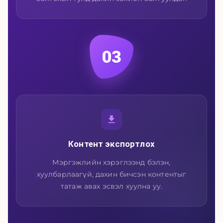
03
Контент экспортлох
Мэргэжлийн хэрэглээнд бэлэн,
хуулбарлаагүй, дахин бичсэн контентыг
татаж авах эсвэл хуулна уу.