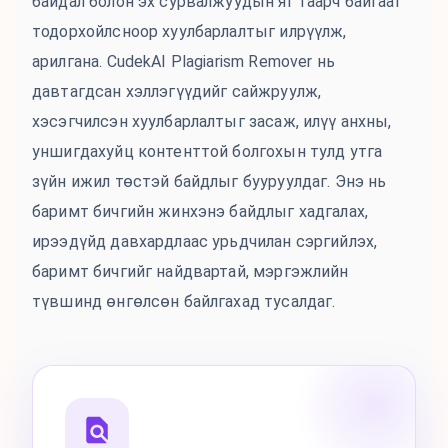
байдал болон эх сурвалжуудын яг таарч байгааг
тодорхойлсноор хуулбарлалтыг илрүүлж,
арилгана. CudekAI Plagiarism Remover нь
давтагдсан хэллэгүүдийг сайжруулж,
хэсэгчилсэн хуулбарлалтыг засаж, илүү анхны,
уншигдахуйц контенттой болгохын тулд утга
зүйн ижил төстэй байдлыг бууруулдаг. Энэ нь
баримт бичгийн жинхэнэ байдлыг хадгалах,
ирээдүйд давхардлаас урьдчилан сэргийлэх,
баримт бичгийг найдвартай, мэргэжлийн
түвшинд өнгөлсөн байлгахад тусалдаг.