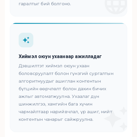
гаралтыг бий болгоно.
Хиймэл оюун ухаанаар ажилладаг
Дэвшилтэт хиймэл оюун ухаан
боловсруулалт болон гүнзгий сургалтын
алгоритмуудыг ашиглан контентын
бүтцийн өөрчлөлт болон дахин бичих
ажлыг автоматжуулна. Ухаалаг дүн
шинжилгээ, хамгийн бага хүчин
чармайлтаар нарийвчлал, үр ашиг, нийт
контентын чанарыг сайжруулна.