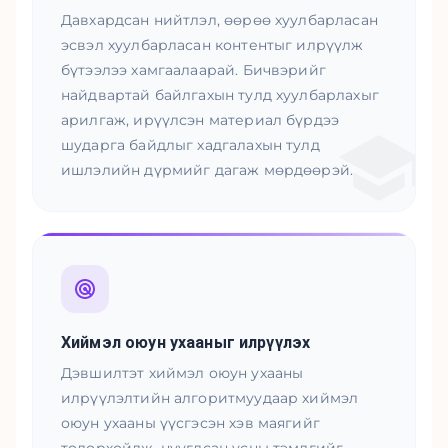
Давхардсан нийтлэл, өөрөө хуулбарласан
эсвэл хуулбарласан контентыг илрүүлж
бүтээлээ хамгаалаарай. Бичвэрийг
найдвартай байлгахын тулд хуулбарлахыг
арилгаж, ирүүлсэн материал бүрдээ
шударга байдлыг хадгалахын тулд
ишлэлийн дүрмийг дагаж мөрдөөрэй.
Хиймэл оюун ухааныг илрүүлэх
Дэвшилтэт хиймэл оюун ухааны
илрүүлэлтийн алгоритмуудаар хиймэл
оюун ухааны үүсгэсэн хэв маягийг