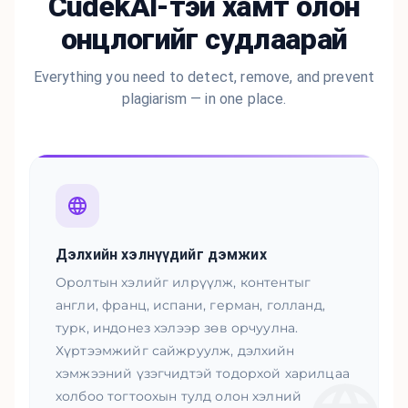
CudekAI-тэй хамт олон
онцлогийг судлаарай
Everything you need to detect, remove, and prevent
plagiarism — in one place.
Дэлхийн хэлнүүдийг дэмжих
Оролтын хэлийг илрүүлж, контентыг
англи, франц, испани, герман, голланд,
турк, индонез хэлээр зөв орчуулна.
Хүртээмжийг сайжруулж, дэлхийн
хэмжээний үзэгчидтэй тодорхой харилцаа
холбоо тогтоохын тулд олон хэлний