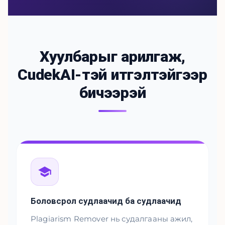
Хуулбарыг арилгаж,
CudekAI-тэй итгэлтэйгээр
бичээрэй
Боловсрол судлаачид ба судлаачид
Plagiarism Remover нь судалгааны ажил,