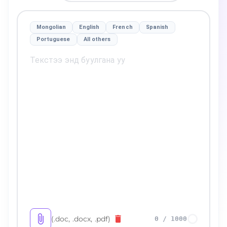
Mongolian
English
French
Spanish
Portuguese
All others
(.doc, .docx, .pdf)
0
/
1000