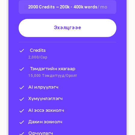
2000
Credits ~
200k - 400k
words
/ mo
Эхэлцгээе
Credits
2,000/Сар
Тэмдэгтийн хязгаар
15,000 Тэмдэгтүүд/Оролт
AI илрүүлэгч
Хүмүүнлэглэгч
AI эссэ зохиолч
Дахин зохиолч
Орчуулагч