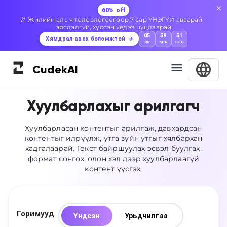
60% off
🎉 Жилийн аль ч төлөвлөгөөгөөр 7 сар ҮНЭГҮЙ аваарай -
эрсдэлгүй, хүссэн үедээ цуцлаарай
05
59
50
Хямдрал авах боломжтой
HR
MIN
SEC
Cudek
AI
Хуулбарлахыг арилгагч
Хуулбарласан контентыг арилгаж, давхардсан
контентыг илрүүлж, утга зүйн утгыг хялбархан
хадгалаарай. Текст байршуулах эсвэл буулгах,
формат сонгох, олон хэл дээр хуулбарлаагүй
контент үүсгэх.
Горимууд
Үндсэн
Урьдчилгаа