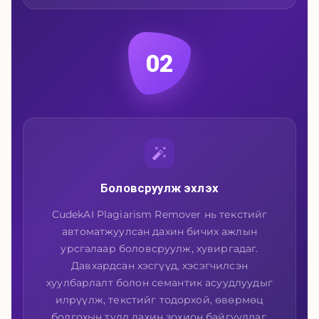
02
Боловсруулж эхлэх
CudekAI Plagiarism Remover нь текстийг
автоматжуулсан дахин бичих ажлын
урсгалаар боловсруулж, хувиргадаг.
Давхардсан хэсгүүд, хэсэгчилсэн
хуулбарлалт болон семантик асуудлуудыг
илрүүлж, текстийг тодорхой, өвөрмөц
болгохын тулд дахин зохион байгуулдаг.