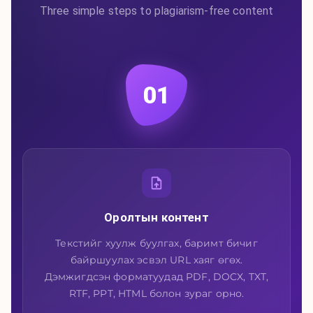
Three simple steps to plagiarism-free content
01
Оролтын контент
Текстийг хуулж буулгах, баримт бичиг
байршуулах эсвэл URL хаяг өгөх.
Дэмжигдсэн форматуудад PDF, DOCX, TXT,
RTF, PPT, HTML болон зураг орно.