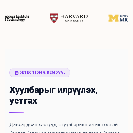
DETECTION & REMOVAL
Хуулбарыг илрүүлэх,
устгах
Давхардсан хэсгүүд, өгүүлбэрийн ижил төстэй