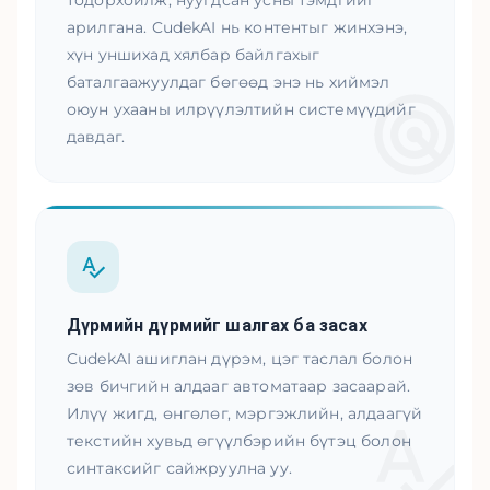
тодорхойлж, нуугдсан усны тэмдгийг
арилгана. CudekAI нь контентыг жинхэнэ,
хүн уншихад хялбар байлгахыг
баталгаажуулдаг бөгөөд энэ нь хиймэл
оюун ухааны илрүүлэлтийн системүүдийг
давдаг.
Дүрмийн дүрмийг шалгах ба засах
CudekAI ашиглан дүрэм, цэг таслал болон
зөв бичгийн алдааг автоматаар засаарай.
Илүү жигд, өнгөлөг, мэргэжлийн, алдаагүй
текстийн хувьд өгүүлбэрийн бүтэц болон
синтаксийг сайжруулна уу.