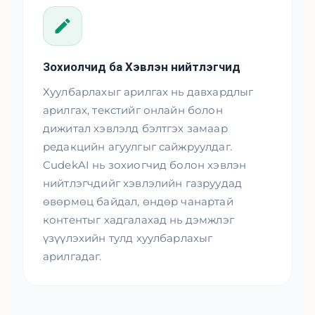
Зохиолчид ба Хэвлэн нийтлэгчид
Хуулбарлахыг арилгах нь давхардлыг
арилгах, текстийг онлайн болон
дижитал хэвлэлд бэлтгэх замаар
редакцийн агуулгыг сайжруулдаг.
CudekAI нь зохиогчид болон хэвлэн
нийтлэгчдийг хэвлэлийн газруудад
өвөрмөц байдал, өндөр чанартай
контентыг хадгалахад нь дэмжлэг
үзүүлэхийн тулд хуулбарлахыг
арилгадаг.