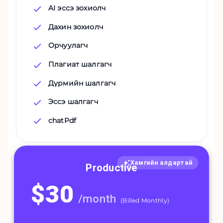
AI эссэ зохиолч
Дахин зохиолч
Орчуулагч
Плагиат шалгагч
Дүрмийн шалгагч
Эссэ шалгагч
chatPdf
Хамгийн алдартай
Productive
$
30
/
month
(
Billed Monthly
)