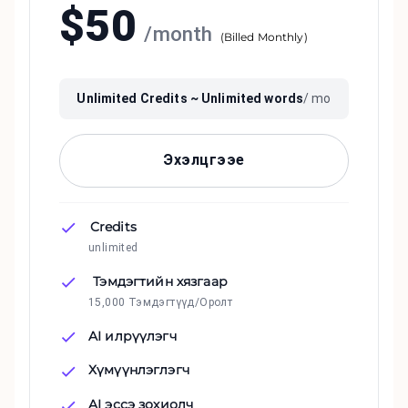
$
50
/
month
(
Billed Monthly
)
Unlimited
Credits ~
Unlimited
words
/ mo
Эхэлцгээе
Credits
unlimited
Тэмдэгтийн хязгаар
15,000 Тэмдэгтүүд/Оролт
AI илрүүлэгч
Хүмүүнлэглэгч
AI эссэ зохиолч