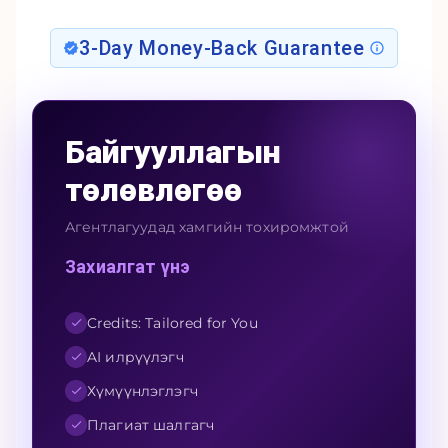
3-Day Money-Back Guarantee
Байгууллагын
төлөвлөгөө
Агентлагуудад хамгийн тохиромжтой
Захиалгат үнэ
Credits: Tailored for You
AI илрүүлэгч
Хүмүүнлэглэгч
Плагиат шалгагч