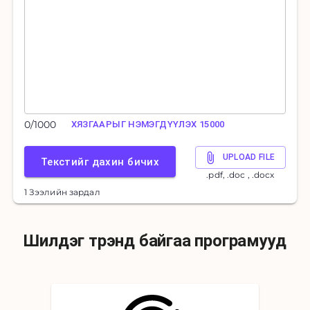
0
/
1000
ХЯЗГААРЫГ НЭМЭГДҮҮЛЭХ 15000
UPLOAD FILE
Текстийг дахин бичих
.pdf, .doc , .docx
1 Зээлийн зардал
Шилдэг трэнд байгаа програмууд