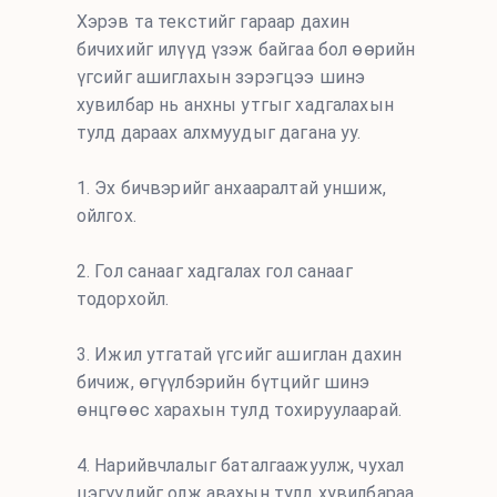
Хэрэв та текстийг гараар дахин
бичихийг илүүд үзэж байгаа бол өөрийн
үгсийг ашиглахын зэрэгцээ шинэ
хувилбар нь анхны утгыг хадгалахын
тулд дараах алхмуудыг дагана уу.
1. Эх бичвэрийг анхааралтай уншиж,
ойлгох.
2. Гол санааг хадгалах гол санааг
тодорхойл.
3. Ижил утгатай үгсийг ашиглан дахин
бичиж, өгүүлбэрийн бүтцийг шинэ
өнцгөөс харахын тулд тохируулаарай.
4. Нарийвчлалыг баталгаажуулж, чухал
цэгүүдийг олж авахын тулд хувилбараа