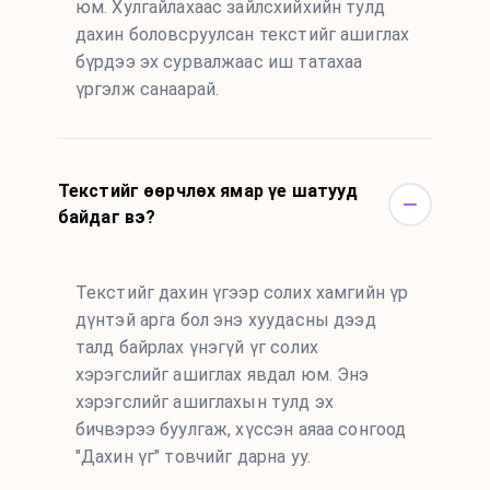
юм. Хулгайлахаас зайлсхийхийн тулд
дахин боловсруулсан текстийг ашиглах
бүрдээ эх сурвалжаас иш татахаа
үргэлж санаарай.
Текстийг өөрчлөх ямар үе шатууд
байдаг вэ?
Текстийг дахин үгээр солих хамгийн үр
дүнтэй арга бол энэ хуудасны дээд
талд байрлах үнэгүй үг солих
хэрэгслийг ашиглах явдал юм. Энэ
хэрэгслийг ашиглахын тулд эх
бичвэрээ буулгаж, хүссэн аяаа сонгоод
"Дахин үг" товчийг дарна уу.