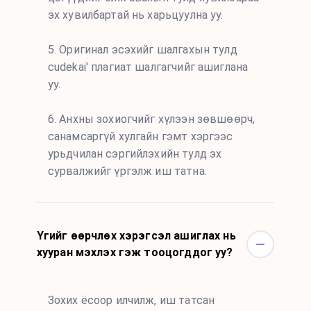
эх хувилбартай нь харьцуулна уу.
5. Оригинал эсэхийг шалгахын тулд
cudekai' плагиат шалгагчийг ашиглана
уу.
6. Анхны зохиогчийг хүлээн зөвшөөрч,
санамсаргүй хулгайн гэмт хэргээс
урьдчилан сэргийлэхийн тулд эх
сурвалжийг үргэлж иш татна.
Үгийг өөрчлөх хэрэгсэл ашиглах нь
хууран мэхлэх гэж тооцогддог уу?
Зохих ёсоор илчилж, иш татсан