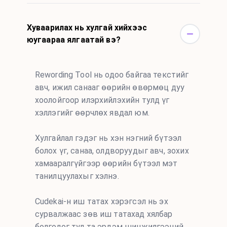
Хуваарилах нь хулгай хийхээс
юугаараа ялгаатай вэ?
Rewording Tool нь одоо байгаа текстийг
авч, ижил санааг өөрийн өвөрмөц дуу
хоолойгоор илэрхийлэхийн тулд үг
хэллэгийг өөрчлөх явдал юм.
Хулгайлал гэдэг нь хэн нэгний бүтээл
болох үг, санаа, олдворуудыг авч, зохих
хамааралгүйгээр өөрийн бүтээл мэт
танилцуулахыг хэлнэ.
Cudekai-н иш татах хэрэгсэл нь эх
сурвалжаас зөв иш татахад хялбар
болгодог тул та эрдэм шинжилгээний