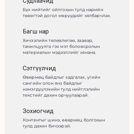
Судлаачид
Бүх нийтийг ойлгохын тулд нарийн 
төвөгтэй догол мөрүүдийг хялбарчлах.
Багш нар
Хичээлийн төлөвлөгөө, заавар, 
танилцуулга гэх мэт боловсролын 
материалын мэдээллийг хянана.
Сэтгүүлчид
Өвөрмөц байдлыг хадгалах, үгийн 
сангийн олон янз байдлыг 
нэмэгдүүлэхийн тулд нийтлэлийн 
текстийг дахин орчуулаарай.
Зохиогчид
Контентыг шинэ, өвөрмөц болгохын 
тулд дахин бичээрэй.