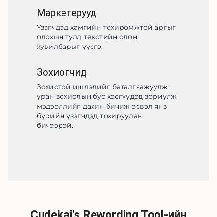
Маркетерууд
Үзэгчдэд хамгийн тохиромжтой аргыг 
олохын тулд текстийн олон 
хувилбарыг үүсгэ.
Зохиогчид
Зохистой ишлэлийг баталгаажуулж, 
уран зохиолын бус хэсгүүдэд зориулж 
мэдээллийг дахин бичиж эсвэл янз 
бүрийн үзэгчдэд тохируулан 
бичээрэй.
Cudekai's Rewording Tool-ийн