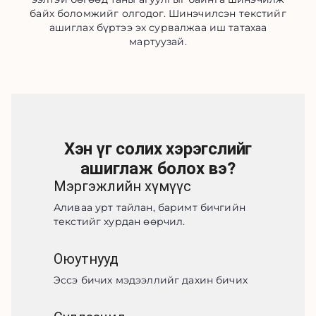
байх боломжийг олгодог. Шинэчилсэн текстийг
ашиглах бүртээ эх сурвалжаа иш татахаа
мартуузай.
Хэн үг солих хэрэгслийг
ашиглаж болох вэ?
Мэргэжлийн хүмүүс
Аливаа урт тайлан, баримт бичгийн 
текстийг хурдан өөрчил.
Оюутнууд
Эссэ бичих мэдээллийг дахин бичих