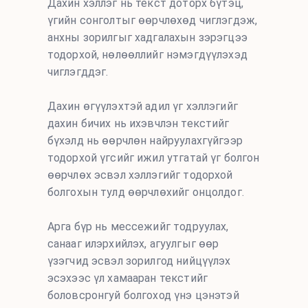
Дахин хэллэг нь текст доторх бүтэц,
үгийн сонголтыг өөрчлөхөд чиглэгдэж,
анхны зорилгыг хадгалахын зэрэгцээ
тодорхой, нөлөөллийг нэмэгдүүлэхэд
чиглэгддэг.
Дахин өгүүлэхтэй адил үг хэллэгийг
дахин бичих нь ихэвчлэн текстийг
бүхэлд нь өөрчлөн найруулахгүйгээр
тодорхой үгсийг ижил утгатай үг болгон
өөрчлөх эсвэл хэллэгийг тодорхой
болгохын тулд өөрчлөхийг онцолдог.
Арга бүр нь мессежийг тодруулах,
санааг илэрхийлэх, агуулгыг өөр
үзэгчид эсвэл зорилгод нийцүүлэх
эсэхээс үл хамааран текстийг
боловсронгуй болгоход үнэ цэнэтэй