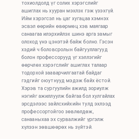
тохиолдолд үг солих хэрэгслийг
ашиглах нь хууран мэхлэх гэж үзэхгүй.
Ийм хэрэгсэл нь цаг хугацаа хэмнэх
эсвэл өөрийн өвөрмөц хэв маягаар
санаагаа илэрхийлэх шинэ арга замыг
олоход үнэ цэнэтэй байж болно. Гэсэн
хэдий ч боловсролын байгууллагууд
болон профессорууд үг хэллэгийг
өөрчлөх хэрэгслийг ашиглах талаар
тодорхой зааварчилгаатай байдаг
гэдгийг оюутнууд мэдэж байх ёстой.
Хэрэв та сургуулийн ажилд зориулж
нэгийг ажиллуулж байгаа бол хулгайлах
эрсдэлээс зайлсхийхийн тулд эхлээд
профессортойгоо зөвлөлдөж,
санааныхаа эх сурвалжийг үргэлж
хүлээн зөвшөөрөх нь зүйтэй.