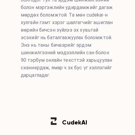
болон мэргэжлийн удирдамжийг дагаж
мөрдөх боломжтой. Та мөн cudekai-н
хулгайн гэмт хэрэг шалгагчийг ашиглан
өөрийн бичсэн зүйлээ эх хувьтай
эсэхийг нь баталгаажуулах боломжтой.
Энэ нь таны бичвэрийг эрдэм
шинжилгээний мэдээллийн сан болон
90 тэрбум онлайн тексттэй харьцуулан
сканнердаж, ямар ч эх бус үг хэллэгийг
дарцагладаг.
Cudek
AI