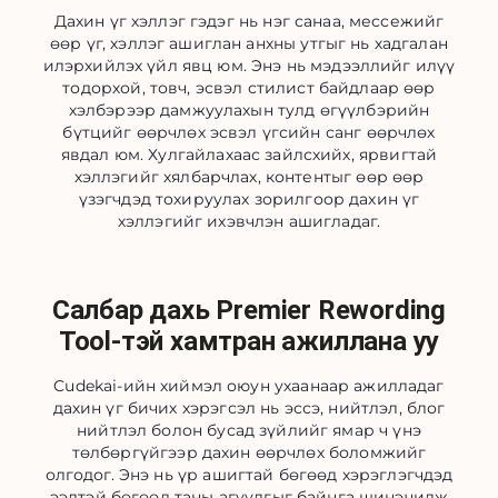
Дахин үг хэллэг гэдэг нь нэг санаа, мессежийг
өөр үг, хэллэг ашиглан анхны утгыг нь хадгалан
илэрхийлэх үйл явц юм. Энэ нь мэдээллийг илүү
тодорхой, товч, эсвэл стилист байдлаар өөр
хэлбэрээр дамжуулахын тулд өгүүлбэрийн
бүтцийг өөрчлөх эсвэл үгсийн санг өөрчлөх
явдал юм. Хулгайлахаас зайлсхийх, ярвигтай
хэллэгийг хялбарчлах, контентыг өөр өөр
үзэгчдэд тохируулах зорилгоор дахин үг
хэллэгийг ихэвчлэн ашигладаг.
Салбар дахь Premier Rewording
Tool-тэй хамтран ажиллана уу
Cudekai-ийн хиймэл оюун ухаанаар ажилладаг
дахин үг бичих хэрэгсэл нь эссэ, нийтлэл, блог
нийтлэл болон бусад зүйлийг ямар ч үнэ
төлбөргүйгээр дахин өөрчлөх боломжийг
олгодог. Энэ нь үр ашигтай бөгөөд хэрэглэгчдэд
ээлтэй бөгөөд таны агуулгыг байнга шинэчилж