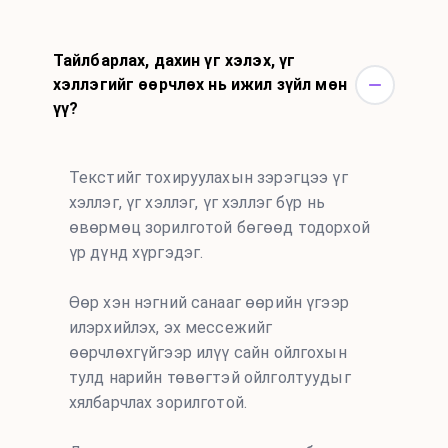
Тайлбарлах, дахин үг хэлэх, үг
хэллэгийг өөрчлөх нь ижил зүйл мөн
үү?
Текстийг тохируулахын зэрэгцээ үг
хэллэг, үг хэллэг, үг хэллэг бүр нь
өвөрмөц зорилготой бөгөөд тодорхой
үр дүнд хүргэдэг.
Өөр хэн нэгний санааг өөрийн үгээр
илэрхийлэх, эх мессежийг
өөрчлөхгүйгээр илүү сайн ойлгохын
тулд нарийн төвөгтэй ойлголтуудыг
хялбарчлах зорилготой.