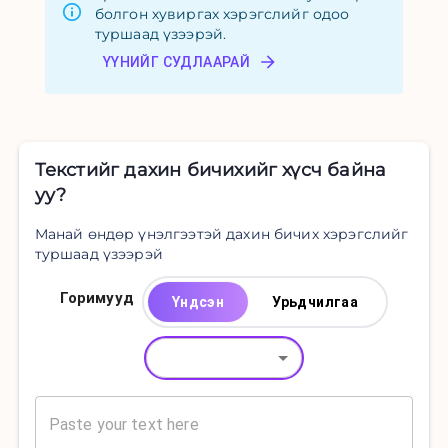
болгон хувиргах хэрэгслийг одоо
туршаад үзээрэй.
ҮҮНИЙГ СУДЛААРАЙ
Текстийг дахин бичихийг хүсч байна
уу?
Манай өндөр үнэлгээтэй дахин бичих хэрэгслийг
туршаад үзээрэй
Горимууд
Үндсэн
Урьдчилгаа