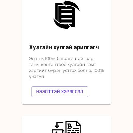
Хулгайн хулгай арилгагч
Энэ нь 100% баталгаатайгаар
таны контентоос хулгайн гэмт
хэргийг бүрэн устгах болно. 100%
үнэгүй
НЭЭЛТТЭЙ ХЭРЭГСЭЛ