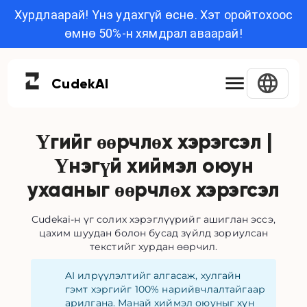
Хурдлаарай! Үнэ удахгүй өснө. Хэт оройтохоос
өмнө 50%-н хямдрал аваарай!
Cudek
AI
Үгийг өөрчлөх хэрэгсэл |
Үнэгүй хиймэл оюун
ухааныг өөрчлөх хэрэгсэл
Cudekai-н үг солих хэрэглүүрийг ашиглан эссэ,
цахим шуудан болон бусад зүйлд зориулсан
текстийг хурдан өөрчил.
AI илрүүлэлтийг алгасаж, хулгайн
гэмт хэргийг 100% нарийвчлалтайгаар
арилгана. Манай хиймэл оюуныг хүн