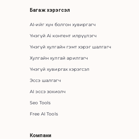
Багаж хэрэгсэл
AI-ийг хүн болгон хувиргагч
Үнэгүй Ai контент илрүүлэгч
Үнэгүй хулгайн гэмт хэрэг шалгагч
Хулгайн хулгай арилгагч
Үнэгүй хувиргах хэрэгсэл
Эссэ шалгагч
AI эссэ зохиолч
Seo Tools
Free AI Tools
Компани