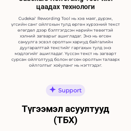
цаадах технологи
Cudekai' Rewording Tool нь хэв маяг, дүрэм,
үгсийн санг ойлгохын тулд өргөн хүрээний текст
өгөгдөл дээр бэлтгэгдсэн нарийн төвөгтэй
хэлний загварыг ашигладаг. Энэ нь өгсөн
сануулга эсвэл оролтын хариуд байгалийн
дуугаралттай текстийг гаргахын тулд энэ
мэдлэгийг ашигладаг. Үүссэн текст нь загварт
сурсан ойлголтууд болон өгсөн оролтын талаарх
ойлголтыг хоёуланг нь нэгтгэдэг.
Support
Түгээмэл асуултууд
(ТБХ)