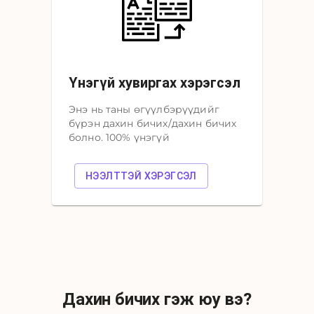
Үнэгүй хувиргах хэрэгсэл
Энэ нь таны өгүүлбэрүүдийг
бүрэн дахин бичих/дахин бичих
болно. 100% үнэгүй
НЭЭЛТТЭЙ ХЭРЭГСЭЛ
Дахин бичих гэж юу вэ?