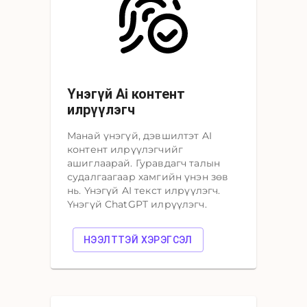
Үнэгүй Ai контент
илрүүлэгч
Манай үнэгүй, дэвшилтэт AI
контент илрүүлэгчийг
ашиглаарай. Гуравдагч талын
судалгаагаар хамгийн үнэн зөв
нь. Үнэгүй AI текст илрүүлэгч.
Үнэгүй ChatGPT илрүүлэгч.
НЭЭЛТТЭЙ ХЭРЭГСЭЛ