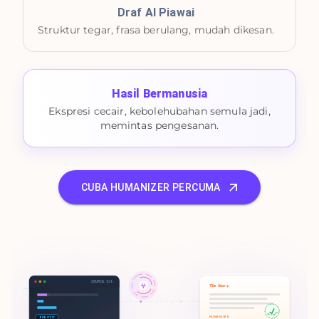
Draf AI Piawai
Struktur tegar, frasa berulang, mudah dikesan.
Hasil Bermanusia
Ekspresi cecair, kebolehubahan semula jadi,
memintas pengesanan.
CUBA HUMANIZER PERCUMA
SOURCE.txt
The Story.
100% HUMAN
HUMANIZED
ROBOTIC