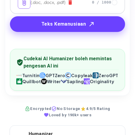
(.doc, .docx, .pdf)
0
/
1000
Teks Kemanusiaan
Cudekai AI Humanizer boleh memintas
pengesan AI ini
Turnitin
GPTZero
Copyleak
ZeroGPT
Quillbot
Writer
Sapling
Originality
Encrypted
No Storage
4.9/5 Rating
Loved by 190k+ users
Humanizer