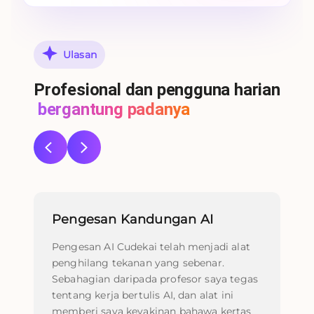
Ulasan
Profesional dan pengguna harian
bergantung padanya
Pengesan Kandungan AI
Pe
Pengesan AI Cudekai telah menjadi alat
Sa
penghilang tekanan yang sebenar.
Cu
Sebahagian daripada profesor saya tegas
sa
tentang kerja bertulis AI, dan alat ini
ked
memberi saya keyakinan bahawa kertas
pe