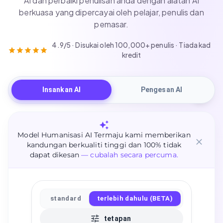
AI dan perbaiki penulisan anda dengan alatan AI
berkuasa yang dipercayai oleh pelajar, penulis dan
pemasar.
4.9/5 · Disukai oleh 100,000+ penulis · Tiada kad
kredit
Insankan AI
Pengesan AI
Model Humanisasi AI Termaju kami memberikan
kandungan berkualiti tinggi dan 100% tidak
dapat dikesan
— cubalah secara percuma.
standard
terlebih dahulu (BETA)
tetapan