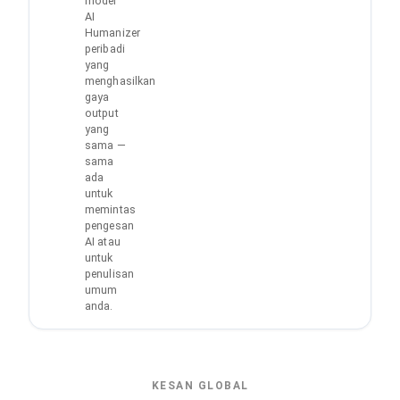
model
AI
Humanizer
peribadi
yang
menghasilkan
gaya
output
yang
sama —
sama
ada
untuk
memintas
pengesan
AI atau
untuk
penulisan
umum
anda.
KESAN GLOBAL