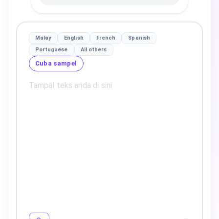
Malay
English
French
Spanish
Portuguese
All others
Cuba sampel