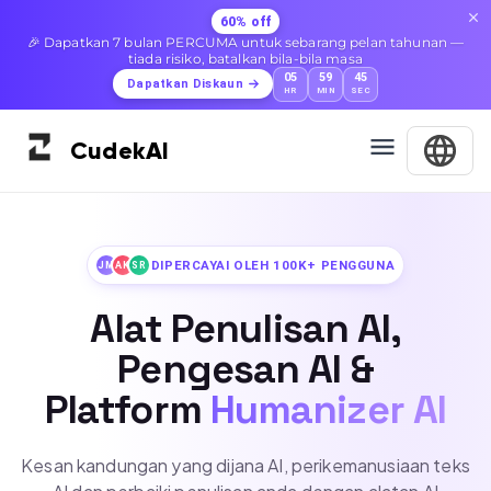
60% off
🎉 Dapatkan 7 bulan PERCUMA untuk sebarang pelan tahunan —
tiada risiko, batalkan bila-bila masa
05
59
43
Dapatkan Diskaun
HR
MIN
SEC
Cudek
AI
DIPERCAYAI OLEH 100K+ PENGGUNA
JM
AK
SR
Alat Penulisan AI,
Pengesan AI &
Platform
Humanizer AI
Kesan kandungan yang dijana AI, perikemanusiaan teks