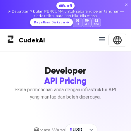
60% off
🎉 Dapatkan 7 bulan PERCUMA untuk sebarang pelan tahunan —
tiada risiko, batalkan bila-bila masa
05
59
52
Dapatkan Diskaun
HR
MIN
SEC
Cudek
AI
Developer
API Pricing
Skala permohonan anda dengan infrastruktur API
yang mantap dan boleh dipercayai.
$
USD
Mata Wang