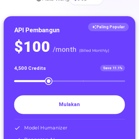
Paling Popular
API Pembangun
$
100
/
month
(
Billed Monthly
)
4,500
Credits
Save 11.1%
Mulakan
Model Humanizer