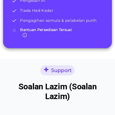
Pengesan AI
Tiada Had Kadar
Pengagihan semula & pelabelan putih
Bantuan Persediaan Tersuai
Support
Soalan Lazim (Soalan
Lazim)