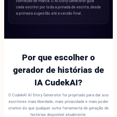
conteúdo de marca. O AI Story Generator guia
cada escritor por toda a jornada de escrita, desde
a primeira sugestão até a versão final.
Por que escolher o
gerador de histórias de
IA CudekAI?
O CudekAI AI Story Generator foi projetado para dar aos
escritores mais liberdade, mais privacidade e mais poder
criativo do que qualquer outra ferramenta de geração de
histórias disponível atualmente.