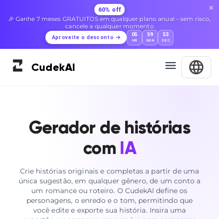
60% off
🎉 Ganhe 7 meses GRATUITOS em qualquer plano anual – sem risco,
cancele a qualquer momento
05
59
52
Aproveite o desconto
HR
MIN
SEC
Cudek
AI
Gerador de histórias
com
IA
Crie histórias originais e completas a partir de uma
única sugestão, em qualquer gênero, de um conto a
um romance ou roteiro. O CudekAI define os
personagens, o enredo e o tom, permitindo que
você edite e exporte sua história. Insira uma