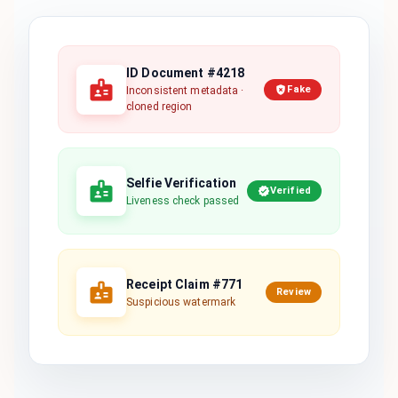
ID Document #4218
Fake
Inconsistent metadata ·
cloned region
Selfie Verification
Verified
Liveness check passed
Receipt Claim #771
Review
Suspicious watermark