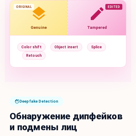
ORIGINAL
EDITED
Genuine
Tampered
Color shift
Object insert
Splice
Retouch
Deepfake Detection
Обнаружение дипфейков
и подмены лиц