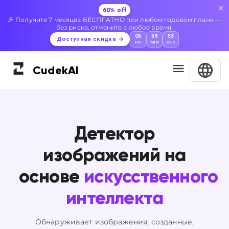
60% off
🎉 Получите 7 месяцев БЕСПЛАТНО при любом годовом плане —
без риска, отмените в любое время.
05
59
52
Доступная скидка
HR
MIN
SEC
Cudek
AI
Детектор
изображений на
основе
искусственного
интеллекта
Обнаруживает изображения, созданные,