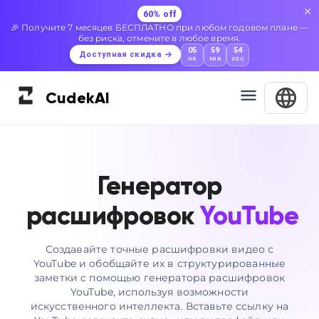
60% off
🎉 Получите 7 месяцев БЕСПЛАТНО при любом годовом плане —
без риска, отмените в любое время.
05
59
53
Доступная скидка
HR
MIN
SEC
Cudek
AI
Генератор
расшифровок
YouTube
Создавайте точные расшифровки видео с
YouTube и обобщайте их в структурированные
заметки с помощью генератора расшифровок
YouTube, используя возможности
искусственного интеллекта. Вставьте ссылку на