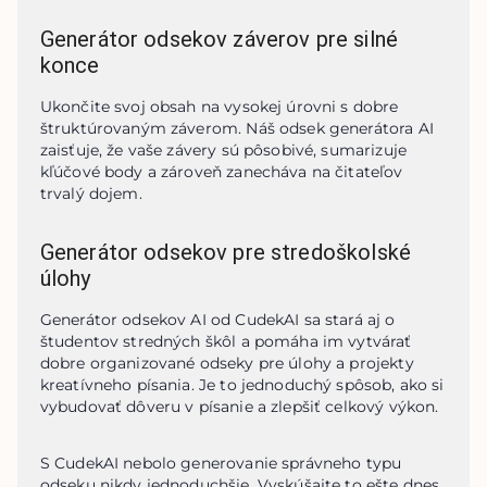
Generátor odsekov záverov pre silné
konce
Ukončite svoj obsah na vysokej úrovni s dobre 
štruktúrovaným záverom. Náš odsek generátora AI 
zaisťuje, že vaše závery sú pôsobivé, sumarizuje 
kľúčové body a zároveň zanecháva na čitateľov 
trvalý dojem.
Generátor odsekov pre stredoškolské
úlohy
Generátor odsekov AI od CudekAI sa stará aj o 
študentov stredných škôl a pomáha im vytvárať 
dobre organizované odseky pre úlohy a projekty 
kreatívneho písania. Je to jednoduchý spôsob, ako si 
vybudovať dôveru v písanie a zlepšiť celkový výkon.
S CudekAI nebolo generovanie správneho typu 
odseku nikdy jednoduchšie. Vyskúšajte to ešte dnes 