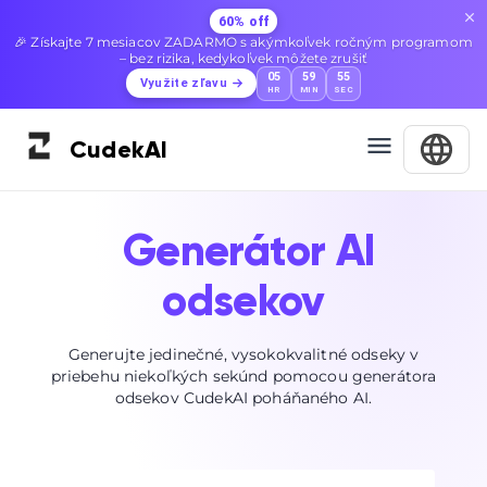
60% off
🎉 Získajte 7 mesiacov ZADARMO s akýmkoľvek ročným programom
– bez rizika, kedykoľvek môžete zrušiť
05
59
54
Využite zľavu
HR
MIN
SEC
Cudek
AI
Generátor AI
odsekov
Generujte jedinečné, vysokokvalitné odseky v
priebehu niekoľkých sekúnd pomocou generátora
odsekov CudekAI poháňaného AI.