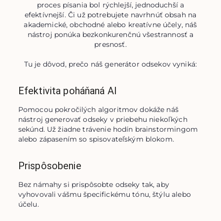
proces písania bol rýchlejší, jednoduchší a
efektívnejší. Či už potrebujete navrhnúť obsah na
akademické, obchodné alebo kreatívne účely, náš
nástroj ponúka bezkonkurenčnú všestrannosť a
presnosť.
Tu je dôvod, prečo náš generátor odsekov vyniká:
Efektivita poháňaná AI
Pomocou pokročilých algoritmov dokáže náš 
nástroj generovať odseky v priebehu niekoľkých 
sekúnd. Už žiadne trávenie hodín brainstormingom 
alebo zápasením so spisovateľským blokom.
Prispôsobenie
Bez námahy si prispôsobte odseky tak, aby 
vyhovovali vášmu špecifickému tónu, štýlu alebo 
účelu.