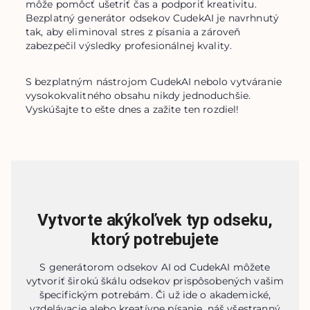
môže pomôcť ušetriť čas a podporiť kreativitu. 
Bezplatný generátor odsekov CudekAI je navrhnutý 
tak, aby eliminoval stres z písania a zároveň 
zabezpečil výsledky profesionálnej kvality.
S bezplatným nástrojom CudekAI nebolo vytváranie 
vysokokvalitného obsahu nikdy jednoduchšie. 
Vyskúšajte to ešte dnes a zažite ten rozdiel!
Vytvorte akýkoľvek typ odseku,
ktorý potrebujete
S generátorom odsekov AI od CudekAI môžete
vytvoriť širokú škálu odsekov prispôsobených vašim
špecifickým potrebám. Či už ide o akademické,
vzdelávacie alebo kreatívne písanie, náš všestranný