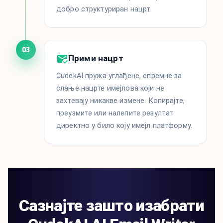
добро структуриран нацрт.
03
Прими нацрт
CudekAI пружа углађене, спремне за
слање нацрте имејлова који не
захтевају никакве измене. Копирајте,
преузмите или налепите резултат
директно у било коју имејл платформу.
Сазнајте зашто изабрати