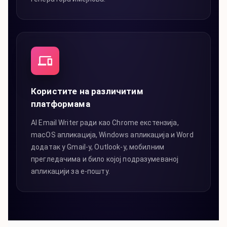
Користите на различитим
платформама
AI Email Writer ради као Chrome екстензија,
macOS апликација, Windows апликација и Word
додатак у Gmail-у, Outlook-у, мобилним
прегледачима и било којој подразумеваној
апликацији за е-пошту.