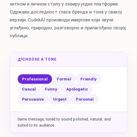
хитном и личном стилу у оквиру једне платформе.
Одржава доследност гласа бренда и тона у свакој
верзији. CudekAI производи имејлове који звуче
углађено, природно, разговорно и прилагођено својој
публици.
CHOOSE A TONE
Professional
Formal
Friendly
Casual
Funny
Apologetic
Persuasive
Urgent
Personal
Same message, tuned to sound polished, natural, and
suited to its audience.