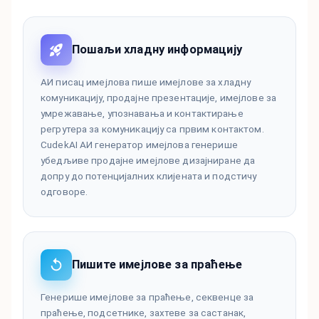
Пошаљи хладну информацију
АИ писац имејлова пише имејлове за хладну
комуникацију, продајне презентације, имејлове за
умрежавање, упознавања и контактирање
регрутера за комуникацију са првим контактом.
CudekAI АИ генератор имејлова генерише
убедљиве продајне имејлове дизајниране да
допру до потенцијалних клијената и подстичу
одговоре.
Пишите имејлове за праћење
Генерише имејлове за праћење, секвенце за
праћење, подсетнике, захтеве за састанак,