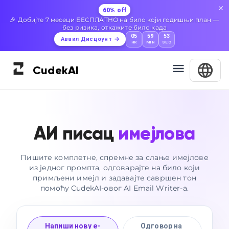
60% off
🎉 Добијте 7 месеци БЕСПЛАТНО на било који годишњи план —
без ризика, откажите било када
05
59
52
Аваил Дисцоунт
HR
MIN
SEC
Cudek
AI
АИ писац
имејлова
Пишите комплетне, спремне за слање имејлове
из једног промпта, одговарајте на било који
примљени имејл и задавајте савршен тон
помоћу CudekAI-овог AI Email Writer-а.
Напиши нову е-
Одговор на