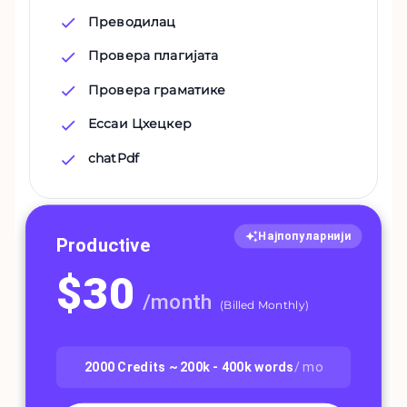
Преводилац
Провера плагијата
Провера граматике
Ессаи Цхецкер
chatPdf
Најпопуларнији
Productive
$
30
/
month
(
Billed Monthly
)
2000
Credits ~
200k - 400k
words
/ mo