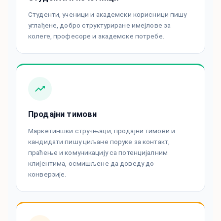
Студенти, ученици и академски корисници пишу
углађене, добро структуриране имејлове за
колеге, професоре и академске потребе.
Продајни тимови
Маркетиншки стручњаци, продајни тимови и
кандидати пишу циљане поруке за контакт,
праћење и комуникацију са потенцијалним
клијентима, осмишљене да доведу до
конверзије.