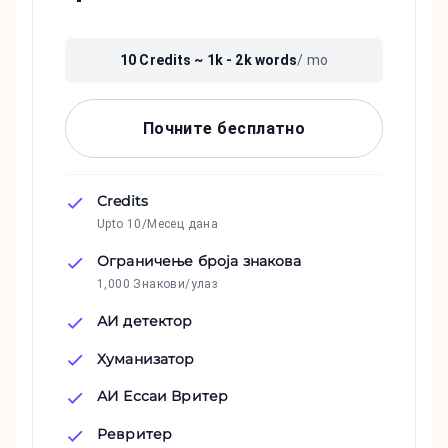
10
Credits ~
1k - 2k
words
/ mo
Почните бесплатно
Credits
Upto 10/Месец дана
Ограничење броја знакова
1,000 Знакови/улаз
АИ детектор
Хуманизатор
АИ Ессаи Вритер
Ревритер