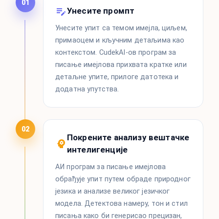
01
Унесите промпт
Унесите упит са темом имејла, циљем,
примаоцем и кључним детаљима као
контекстом. CudekAI-ов програм за
писање имејлова прихвата кратке или
детаљне упите, прилоге датотека и
додатна упутства.
02
Покрените анализу вештачке
интелигенције
АИ програм за писање имејлова
обрађује упит путем обраде природног
језика и анализе великог језичког
модела. Детектова намеру, тон и стил
писања како би генерисао прецизан,