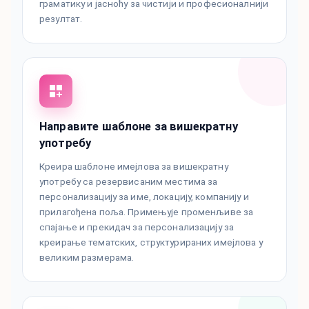
граматику и јасноћу за чистији и професионалнији
резултат.
Направите шаблоне за вишекратну
употребу
Креира шаблоне имејлова за вишекратну
употребу са резервисаним местима за
персонализацију за име, локацију, компанију и
прилагођена поља. Примењује променљиве за
спајање и прекидач за персонализацију за
креирање тематских, структурираних имејлова у
великим размерама.