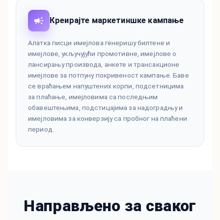
Креирајте маркетиншке кампање
Алатка писци имејлова генеришу билтене и
имејлове, укључујући промотивне, имејлове о
лансирању производа, анкете и трансакционе
имејлове за потпуну покривеност кампање. Баве
се враћањем напуштених корпи, подсетницима
за плаћање, имејловима са последњим
обавештењима, подстицајима за надоградњу и
имејловима за конверзију са пробног на плаћени
период.
Направљено за сваког