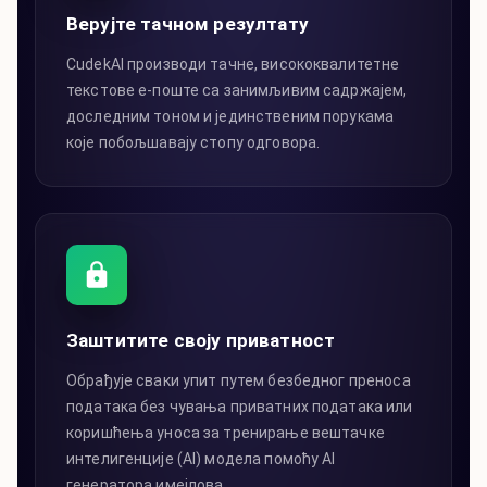
Верујте тачном резултату
CudekAI производи тачне, висококвалитетне
текстове е-поште са занимљивим садржајем,
доследним тоном и јединственим порукама
које побољшавају стопу одговора.
Заштитите своју приватност
Обрађује сваки упит путем безбедног преноса
података без чувања приватних података или
коришћења уноса за тренирање вештачке
интелигенције (AI) модела помоћу AI
генератора имејлова.