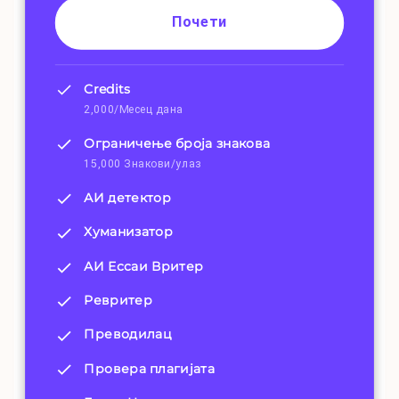
Почети
Credits
2,000/Месец дана
Ограничење броја знакова
15,000 Знакови/улаз
АИ детектор
Хуманизатор
АИ Ессаи Вритер
Ревритер
Преводилац
Провера плагијата