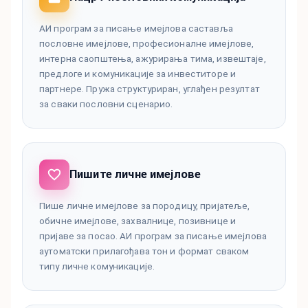
АИ програм за писање имејлова саставља
пословне имејлове, професионалне имејлове,
интерна саопштења, ажурирања тима, извештаје,
предлоге и комуникације за инвеститоре и
партнере. Пружа структуриран, углађен резултат
за сваки пословни сценарио.
Пишите личне имејлове
Пише личне имејлове за породицу, пријатеље,
обичне имејлове, захвалнице, позивнице и
пријаве за посао. АИ програм за писање имејлова
аутоматски прилагођава тон и формат сваком
типу личне комуникације.