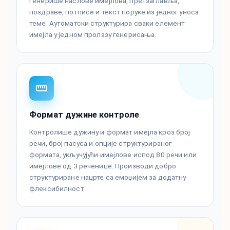
Генерише наслове имејлова, претзаглавља,
поздраве, потписе и текст поруке из једног уноса
теме. Аутоматски структурира сваки елемент
имејла у једном пролазу генерисања.
Формат дужине контроле
Контролише дужину и формат имејла кроз број
речи, број пасуса и опције структурираног
формата, укључујући имејлове испод 80 речи или
имејлове од 3 реченице. Производи добро
структуриране нацрте са емоџијем за додатну
флексибилност.