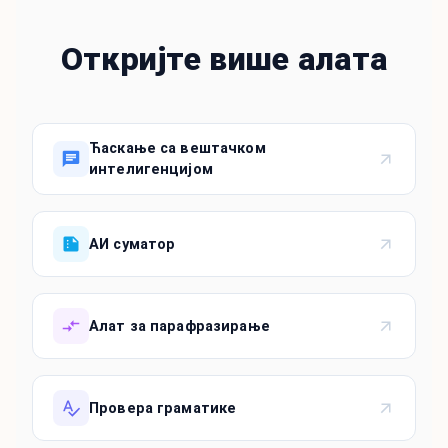
Откријте више алата
Ћаскање са вештачком
интелигенцијом
АИ суматор
Алат за парафразирање
Провера граматике