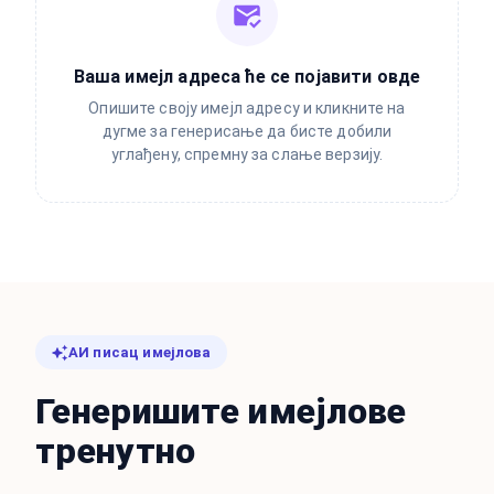
Ваша имејл адреса ће се појавити овде
Опишите своју имејл адресу и кликните на
дугме за генерисање да бисте добили
углађену, спремну за слање верзију.
АИ писац имејлова
Генеришите имејлове
тренутно