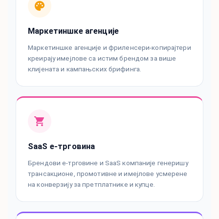
Маркетиншке агенције
Маркетиншке агенције и фриленсери-копирајтери
креирају имејлове са истим брендом за више
клијената и кампањских брифинга.
SaaS е-трговина
Брендови е-трговине и SaaS компаније генеришу
трансакционе, промотивне и имејлове усмерене
на конверзију за претплатнике и купце.