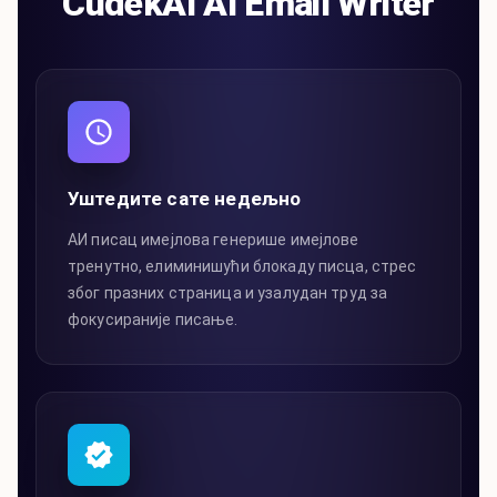
CudekAI AI Email Writer
Уштедите сате недељно
АИ писац имејлова генерише имејлове
тренутно, елиминишући блокаду писца, стрес
због празних страница и узалудан труд за
фокусираније писање.