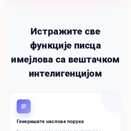
Истражите све
функције писца
имејлова са вештачком
интелигенцијом
Генеришите наслове порука