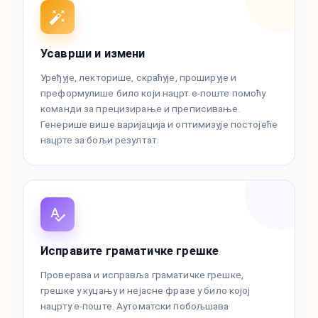
Усаврши и измени
Уређује, лекторише, скраћује, проширује и
преформулише било који нацрт е-поште помоћу
команди за прецизирање и преписивање.
Генерише више варијација и оптимизује постојеће
нацрте за бољи резултат.
Исправите граматичке грешке
Проверава и исправља граматичке грешке,
грешке у куцању и нејасне фразе у било којој
нацрту е-поште. Аутоматски побољшава