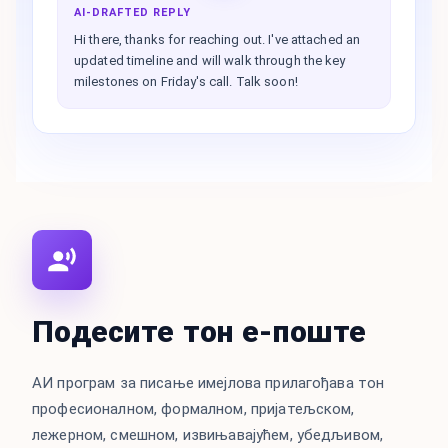
AI-DRAFTED REPLY
Hi there, thanks for reaching out. I've attached an
updated timeline and will walk through the key
milestones on Friday's call. Talk soon!
Подесите тон е-поште
АИ програм за писање имејлова прилагођава тон
професионалном, формалном, пријатељском,
лежерном, смешном, извињавајућем, убедљивом,