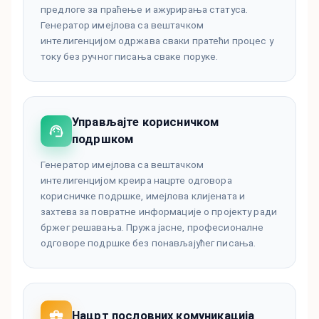
предлоге за праћење и ажурирања статуса.
Генератор имејлова са вештачком
интелигенцијом одржава сваки пратећи процес у
току без ручног писања сваке поруке.
Управљајте корисничком
подршком
Генератор имејлова са вештачком
интелигенцијом креира нацрте одговора
корисничке подршке, имејлова клијената и
захтева за повратне информације о пројекту ради
бржег решавања. Пружа јасне, професионалне
одговоре подршке без понављајућег писања.
Нацрт пословних комуникација