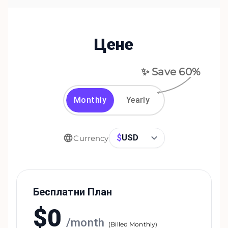
Цене
✨ Save
60
%
Monthly
Yearly
$
USD
Currency
Бесплатни План
$
0
/
month
(
Billed Monthly
)