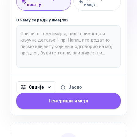
пошту
имејл
О чему се ради у имејлу?
Опције
Јасно
Генериши имејл