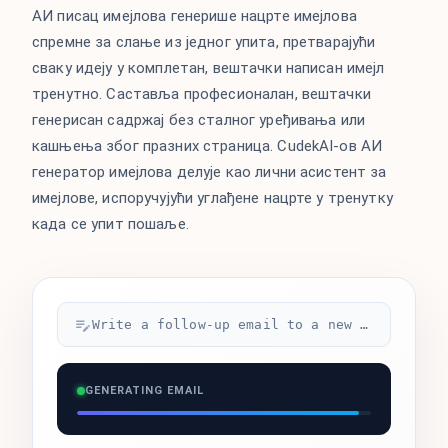
АИ писац имејлова генерише нацрте имејлова
спремне за слање из једног упита, претварајући
сваку идеју у комплетан, вештачки написан имејл
тренутно. Саставља професионалан, вештачки
генерисан садржај без сталног уређивања или
кашњења због празних страница. CudekAI-ов АИ
генератор имејлова делује као лични асистент за
имејлове, испоручујући углађене нацрте у тренутку
када се упит пошаље.
Write a follow-up email to a new lead...
GENERATING EMAIL