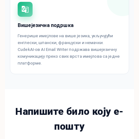
Вишејезична подршка
Генерише имејлове на више језика, укључујући
енглески, шпански, француски и немачки.
CudekAI-ов AI Email Writer подржава вишејезичну
комуникацију преко свих врста имејлова са једне
платформе.
Напишите било коју е-
пошту