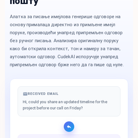
пошту
Алатка за писање имејлова генерише одговоре на
основу прималаца директно из примљене имејл
поруке, производећи унапред припремљен одговор
без ручног писања. Анализира оригиналну поруку
како би открила контекст, тон и намеру за тачан,
аутоматски одговор. CudekAI испоручује унапред
припремљен одговор брже него да га пише од нуле.
RECEIVED EMAIL
Hi, could you share an updated timeline for the
project before our call on Friday?