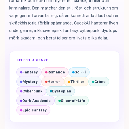
romantik och sci-fi till mysterier, skräck, thriller och
kriminalare. Den matchar den stil, röst och struktur som
varje genre förväntar sig, så en komedi är lättläst och en
skräckhistoria förblir spännande. CudekAI hanterar även
undergenrer, inklusive episk fantasy, cyberpunk, dystopi,
mörk akademi och berättelser om livets olika delar.
SELECT A GENRE
Fantasy
Romance
Sci-Fi
Mystery
Horror
Thriller
Crime
Cyberpunk
Dystopian
Dark Academia
Slice-of-Life
Epic Fantasy