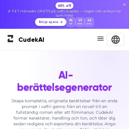
60% off
🎉 Få 7 månader GRATIS på valfri årsplan — ingen risk, avbryt när
som helst
05
59
53
Börja spara
HR
MIN
SEC
Cudek
AI
AI-
berättelsegenerator
Skapa kompletta, originella berättelser från en enda
prompt i valfri genre, från en novell till en
fullständig roman eller ett filmmanus. CudekAI
formar karaktärer, handling och ton, och låter dig
sedan redigera och exportera din berättelse. Ange