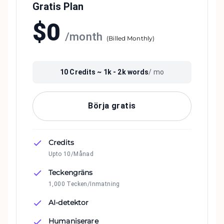
Gratis Plan
$
0
/
month
(
Billed Monthly
)
10
Credits ~
1k - 2k
words
/ mo
Börja gratis
Credits
Upto 10/Månad
Teckengräns
1,000 Tecken/Inmatning
AI-detektor
Humaniserare