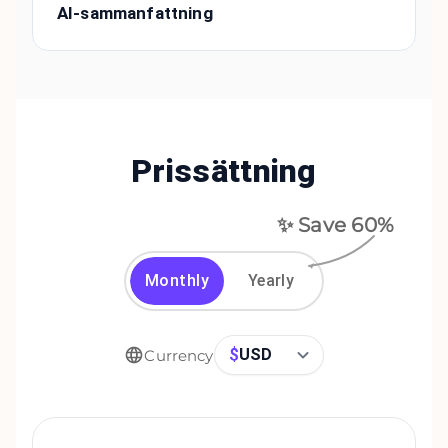
AI-sammanfattning
Prissättning
✨ Save
60
%
Monthly
Yearly
$
USD
Currency