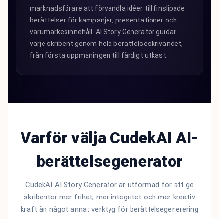
marknadsförare att förvandla idéer till finslipade
berättelser för kampanjer, presentationer och
varumärkesinnehåll. AI Story Generator guidar
varje skribent genom hela berättelseskrivandet,
från första uppmaningen till färdigt utkast.
Varför välja CudekAI AI-
berättelsegenerator
CudekAI AI Story Generator är utformad för att ge
skribenter mer frihet, mer integritet och mer kreativ
kraft än något annat verktyg för berättelsegenerering