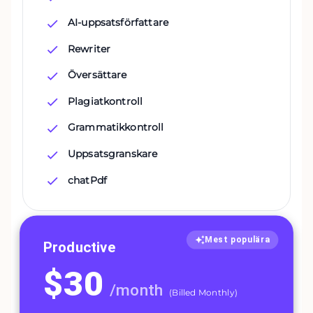
AI-uppsatsförfattare
Rewriter
Översättare
Plagiatkontroll
Grammatikkontroll
Uppsatsgranskare
chatPdf
Mest populära
Productive
$
30
/
month
(
Billed Monthly
)