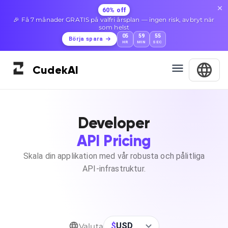
60% off
🎉 Få 7 månader GRATIS på valfri årsplan — ingen risk, avbryt när
som helst
05
59
55
Börja spara
HR
MIN
SEC
Cudek
AI
Developer
API Pricing
Skala din applikation med vår robusta och pålitliga
API-infrastruktur.
$
USD
Valuta