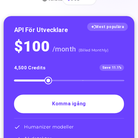
Mest populära
API För Utvecklare
$
100
/
month
(
Billed Monthly
)
4,500
Credits
Save 11.1%
Komma igång
Humanizer modeller