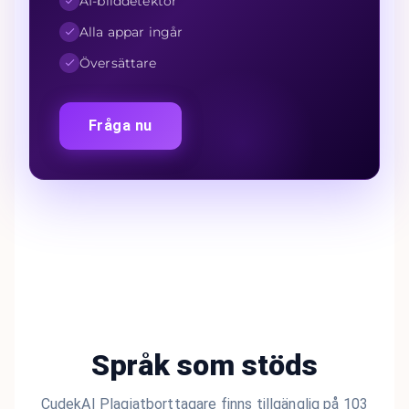
AI-bilddetektor
Alla appar ingår
Översättare
Fråga nu
Språk som stöds
CudekAI Plagiatborttagare finns tillgänglig på 103