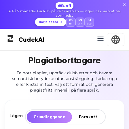
60% off
🎉 Få 7 månader GRATIS på valfri årsplan — ingen risk, avbryt när
som helst
05
59
53
Börja spara
HR
MIN
SEC
Cudek
AI
Plagiatborttagare
Ta bort plagiat, upptäck dubbletter och bevara
semantisk betydelse utan ansträngning. Ladda upp
eller klistra in text, välj ett format och generera
plagiatfritt innehåll på flera språk.
Lägen
Grundläggande
Förskott