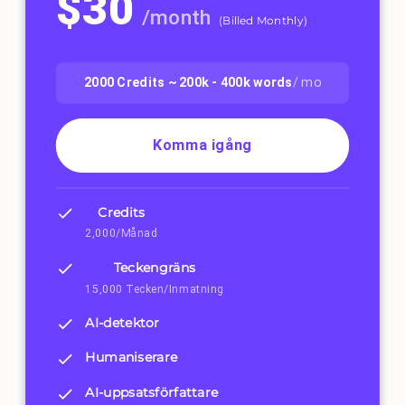
$
30
/
month
(
Billed Monthly
)
2000
Credits ~
200k - 400k
words
/ mo
Komma igång
Credits
2,000/Månad
Teckengräns
15,000 Tecken/Inmatning
AI-detektor
Humaniserare
AI-uppsatsförfattare