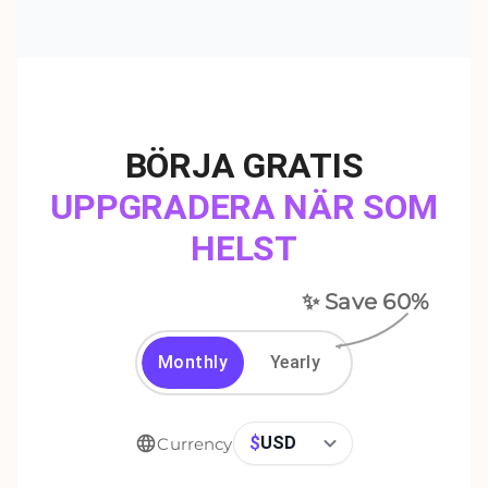
BÖRJA GRATIS
UPPGRADERA NÄR SOM
HELST
✨ Save
60
%
Monthly
Yearly
$
USD
Currency