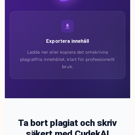
Exportera innehåll
Ladda ner eller kopiera det omskrivna
plagiatfria innehållet, klart för professionellt
bruk.
Ta bort plagiat och skriv
säkert med CudekAI