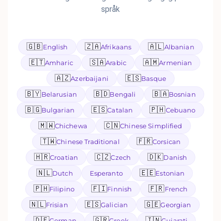
språk
🇬🇧
🇿🇦
🇦🇱
English
Afrikaans
Albanian
🇪🇹
🇸🇦
🇦🇲
Amharic
Arabic
Armenian
🇦🇿
🇪🇸
Azerbaijani
Basque
🇧🇾
🇧🇩
🇧🇦
Belarusian
Bengali
Bosnian
🇧🇬
🇪🇸
🇵🇭
Bulgarian
Catalan
Cebuano
🇲🇼
🇨🇳
Chichewa
Chinese Simplified
🇹🇼
🇫🇷
Chinese Traditional
Corsican
🇭🇷
🇨🇿
🇩🇰
Croatian
Czech
Danish
🇳🇱
🇪🇪
Dutch
Esperanto
Estonian
🇵🇭
🇫🇮
🇫🇷
Filipino
Finnish
French
🇳🇱
🇪🇸
🇬🇪
Frisian
Galician
Georgian
🇩🇪
🇬🇷
🇮🇳
German
Greek
Gujarati