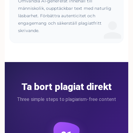
Omvandla AI-genererat innehåll till
människolik, oupptäckbar text med naturlig
läsbarhet. Förbättra autenticitet och
engagemang och säkerställ plagiatfritt
skrivande.
Ta bort plagiat direkt
Three simple steps to plagiarism-free content