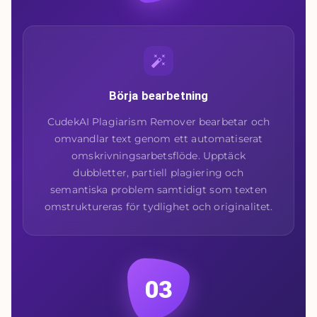
Börja bearbetning
CudekAI Plagiarism Remover bearbetar och
omvandlar text genom ett automatiserat
omskrivningsarbetsflöde. Upptäck
dubbletter, partiell plagiering och
semantiska problem samtidigt som texten
omstruktureras för tydlighet och originalitet.
03