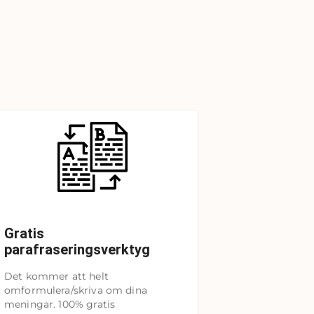
Gratis
parafraseringsverktyg
Det kommer att helt
omformulera/skriva om dina
meningar. 100% gratis