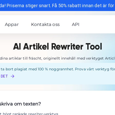
a! Priserna stiger snart. Få 50% rabatt innan det är för
Appar
Kontakta oss
API
AI Artikel Rewriter Tool
ina artiklar till fräscht, originellt innehåll med verktyget Artic
ta bort plagiat med 100 % noggrannhet. Prova vårt verktyg för 
 DET
 skriva om texten?
t högt rankade rewriter-verktyg