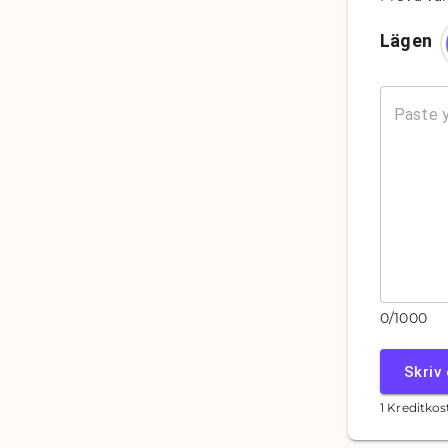
Lägen
0
/
1000
Skriv
1 Kreditko