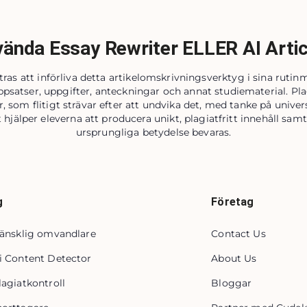
ända Essay Rewriter ELLER AI Artic
as att införliva detta artikelomskrivningsverktyg i sina ruti
psatser, uppgifter, anteckningar och annat studiematerial. Plag
 som flitigt strävar efter att undvika det, med tanke på universi
 hjälper eleverna att producera unikt, plagiatfritt innehåll sam
ursprungliga betydelse bevaras.
g
Företag
 mänsklig omvandlare
Contact Us
Ai Content Detector
About Us
lagiatkontroll
Bloggar