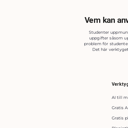
Vem kan anv
Studenter uppmuntr
uppgifter såsom up
problem för studenter,
Det här verktyget
Verkty
AI till
Gratis 
Gratis p