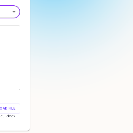
OAD FILE
oc , .docx