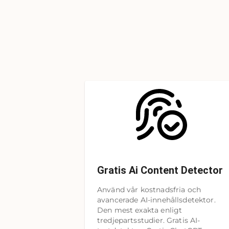
Gratis Ai Content Detector
Använd vår kostnadsfria och
avancerade AI-innehållsdetektor.
Den mest exakta enligt
tredjepartsstudier. Gratis AI-