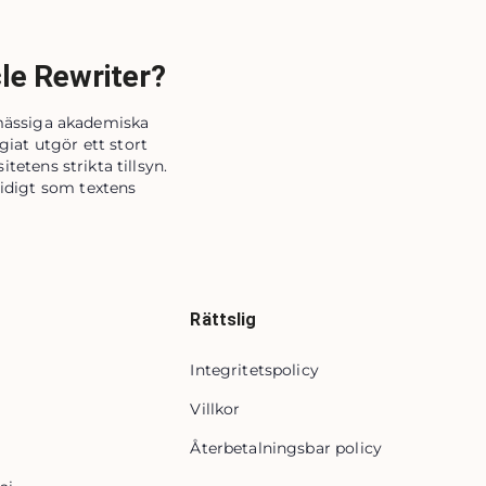
le Rewriter?
nmässiga akademiska
iat utgör ett stort
tetens strikta tillsyn.
tidigt som textens
Rättslig
Integritetspolicy
Villkor
Återbetalningsbar policy