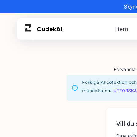
Skynd
Cudek
AI
Hem
Förvandla d
Förbigå AI-detektion och 
människa nu.
UTFORSKA
Vill du
Prova vår