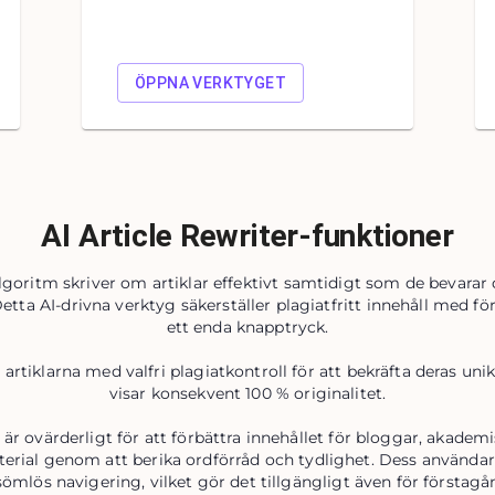
ÖPPNA VERKTYGET
AI Article Rewriter-funktioner
algoritm skriver om artiklar effektivt samtidigt som de bevarar
etta AI-drivna verktyg säkerställer plagiatfritt innehåll med f
ett enda knapptryck.
artiklarna med valfri plagiatkontroll för att bekräfta deras uni
visar konsekvent 100 % originalitet.
 är ovärderligt för att förbättra innehållet för bloggar, akadem
rial genom att berika ordförråd och tydlighet. Dess användarv
sömlös navigering, vilket gör det tillgängligt även för första