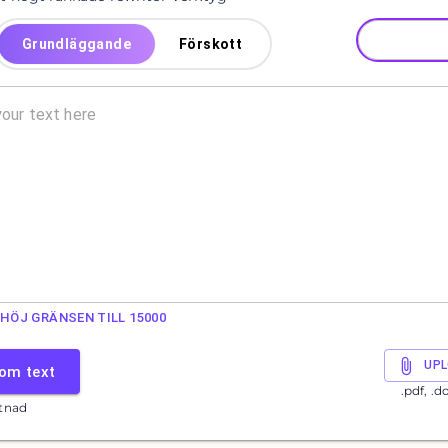
Grundläggande
Förskott
HÖJ GRÄNSEN TILL 15000
UPL
 om text
.pdf, .d
stnad