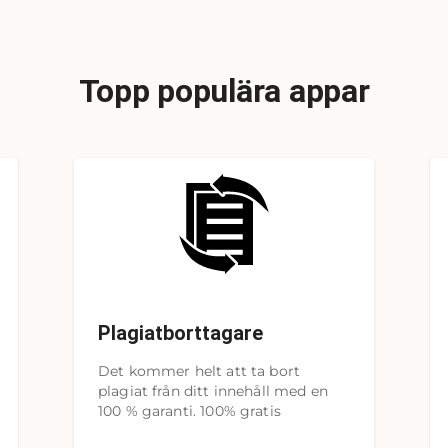
Topp populära appar
Plagiatborttagare
Det kommer helt att ta bort
plagiat från ditt innehåll med en
100 % garanti. 100% gratis