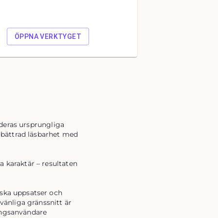
ÖPPNA VERKTYGET
 deras ursprungliga
örbättrad läsbarhet med
ka karaktär – resultaten
iska uppsatser och
änliga gränssnitt är
gångsanvändare