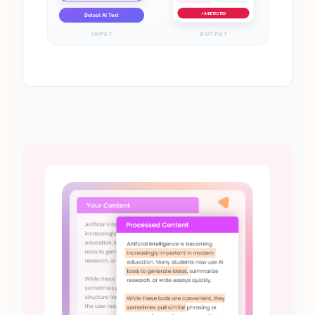
⚡ AI DETECTED
Detect AI Text
INPUT
OUTPUT