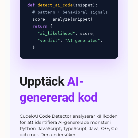
def
detect_ai_code
(snippet):
# pattern + behavioral signals
score = analyze(snippet)
return
{
"ai_likelihood"
: score,
"verdict"
:
"AI-generated"
,
}
Upptäck
AI-
genererad kod
CudekAI Code Detector analyserar källkoden
för att identifiera AI-genererade mönster i
Python, JavaScript, TypeScript, Java, C++, Go
och mer. Den undersöker