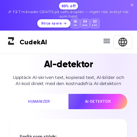
60% off
🎉 Få 7 månader GRATIS på valfri årsplan — ingen risk, avbryt när
som helst
05
59
52
Börja spara
HR
MIN
SEC
Cudek
AI
AI-detektor
Upptäck AI-skriven text, kopierad text, AI-bilder och
AI-kod direkt med den kostnadsfria AI-detektorn
HUMANIZER
AI-DETEKTOR
Språk som stöds
: