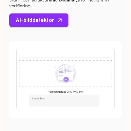
tydlig och strukturerad bildanalys för noggrann
verifiering.
AI-bilddetektor