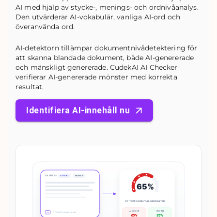
AI med hjälp av stycke-, menings- och ordnivåanalys.
Den utvärderar AI-vokabulär, vanliga AI-ord och
överanvända ord.
AI-detektorn tillämpar dokumentnivådetektering för
att skanna blandade dokument, både AI-genererade
och mänskligt genererade. CudekAI AI Checker
verifierar AI-genererade mönster med korrekta
resultat.
Identifiera AI-innehåll nu
SAMPLES:
AI TEXT
HUMAN
65%
OF TEXT IS LIKELY AI-GENERATED
AI SCORE
HUMAN
0 / 5,000 characters
65%
35%