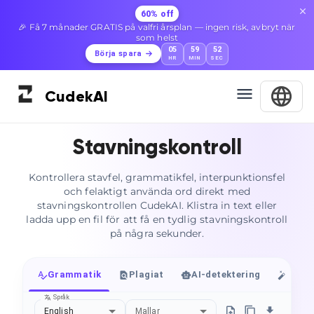
60% off
🎉 Få 7 månader GRATIS på valfri årsplan — ingen risk, avbryt när
som helst
05
59
51
Börja spara
HR
MIN
SEC
Cudek
AI
Stavningskontroll
Kontrollera stavfel, grammatikfel, interpunktionsfel
och felaktigt använda ord direkt med
stavningskontrollen CudekAI. Klistra in text eller
ladda upp en fil för att få en tydlig stavningskontroll
på några sekunder.
Grammatik
Plagiat
AI-detektering
Huma
Språk
English
Mallar