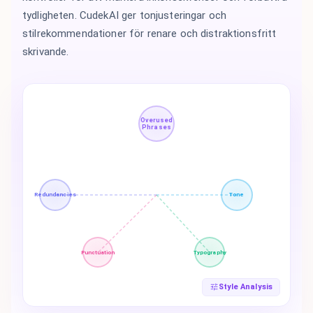
tydligheten. CudekAI ger tonjusteringar och
stilrekommendationer för renare och distraktionsfritt
skrivande.
Overused
Phrases
Redundancies
Tone
Punctuation
Typography
Style Analysis