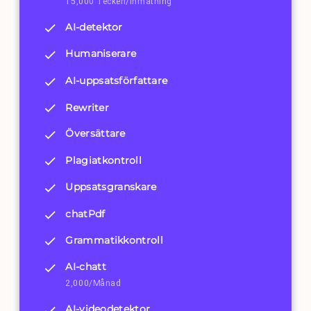
15,000 Tecken/Inmatning
AI-detektor
Humaniserare
AI-uppsatsförfattare
Rewriter
Översättare
Plagiatkontroll
Uppsatsgranskare
chatPdf
Grammatikkontroll
AI-chatt
2,000/Månad
AI-videodetektor