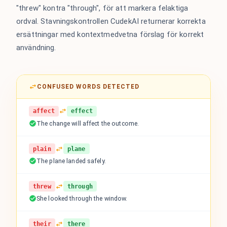
"threw" kontra "through", för att markera felaktiga
ordval. Stavningskontrollen CudekAI returnerar korrekta
ersättningar med kontextmedvetna förslag för korrekt
användning.
CONFUSED WORDS DETECTED
affect
effect
The change will affect the outcome.
plain
plane
The plane landed safely.
threw
through
She looked through the window.
their
there