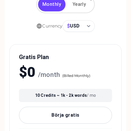
Monthly
Yearly
$
USD
Currency
Gratis Plan
$
0
/
month
(
Billed Monthly
)
10
Credits ~
1k - 2k
words
/ mo
Börja gratis