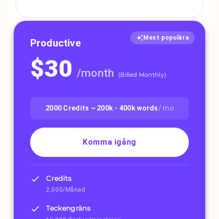
Mest populära
Productive
$
30
/
month
(
Billed Monthly
)
2000
Credits ~
200k - 400k
words
/ mo
Komma igång
Credits
2,000/Månad
Teckengräns