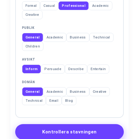
Formal
Casual
Professional
Academic
Creative
PUBLIK
General
Academic
Business
Technical
Children
AVSIKT
Inform
Persuade
Describe
Entertain
DOMÄN
General
Academic
Business
Creative
Technical
Email
Blog
Kontrollera stavningen