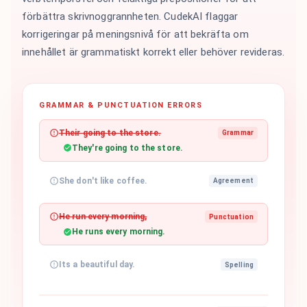
förbättra skrivnoggrannheten. CudekAI flaggar
korrigeringar på meningsnivå för att bekräfta om
innehållet är grammatiskt korrekt eller behöver revideras.
GRAMMAR & PUNCTUATION ERRORS
Their going to the store.
Grammar
They're going to the store.
She don't like coffee.
Agreement
He run every morning,
Punctuation
He runs every morning.
Its a beautiful day.
Spelling