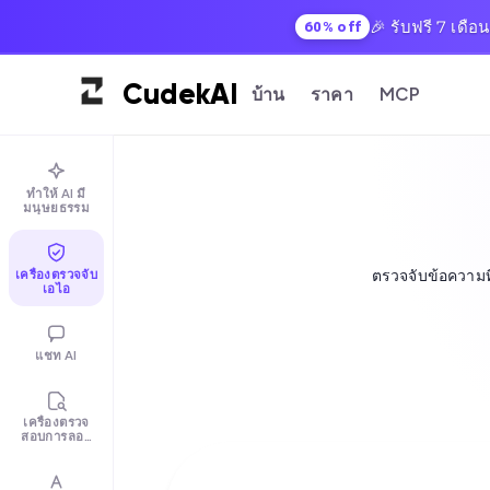
🎉 รับฟรี 7 เดือ
60% off
Cudek
AI
บ้าน
ราคา
MCP
ทำให้ AI มี
มนุษยธรรม
เครื่องตรวจจับ
ตรวจจับข้อความที
เอไอ
แชท AI
เครื่องตรวจ
สอบการลอก
เลียนแบบ