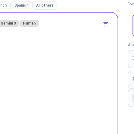
โห
ench
Spanish
All others
Gemini 3
Human
ส่ว