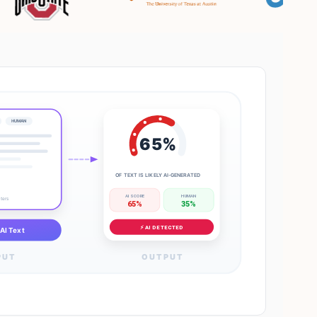
HUMAN
65%
OF TEXT IS LIKELY AI-GENERATED
AI SCORE
HUMAN
cters
65%
35%
⚡ AI DETECTED
AI Text
PUT
OUTPUT