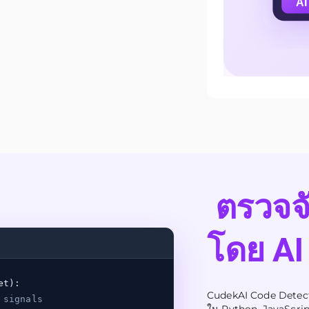
ตรวจจั
โดย AI
et):
CudekAI Code Detector 
 signals