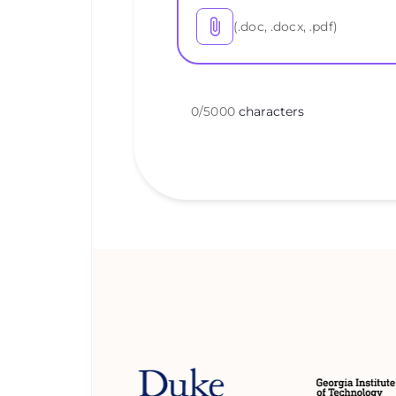
(.doc, .docx, .pdf)
0
/
5000
characters