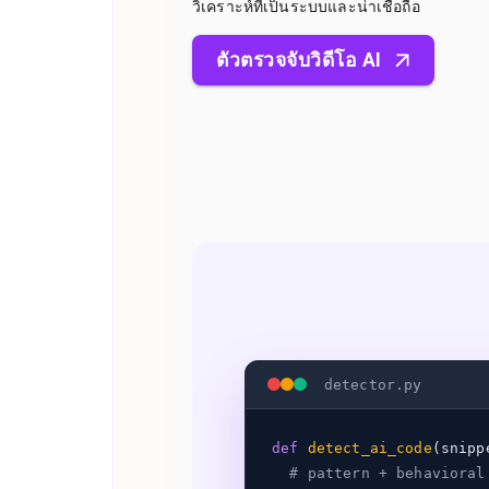
วิเคราะห์ที่เป็นระบบและน่าเชื่อถือ
ตัวตรวจจับวิดีโอ AI
detector.py
def
detect_ai_code
(snipp
# pattern + behavioral