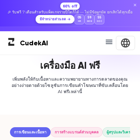
60% off
🎉 รับฟรี 7 เดือนสำหรับแพ็คเกจรายปีใดก็ได้ — ไม่มีข้อผูกมัด ยกเลิกได้ทุกเมื่อ
05
59
54
มีจำหน่ายส่วนลด
HR
MIN
SEC
Cudek
AI
เครื่องมือ AI ฟรี
เพิ่มพลังให้กับเนื้อหาและความพยายามทางการตลาดของคุณ
อย่างง่ายดายด้วยโซลูชันการเขียนคำโฆษณาที่ขับเคลื่อนโดย
AI ฟรีเหล่านี้
การเขียนและเนื้อหา
การสร้างแบรนด์ส่วนบุคคล
ผู้สรุปและวิเคราะห์