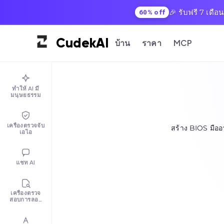
🎉 รับฟรี 7 เดือ
60% off
Cudek
AI
บ้าน
ราคา
MCP
ทำให้ AI มี
มนุษยธรรม
เครื่องตรวจจับ
สร้าง BIOS มืออ
เอไอ
แชท AI
เครื่องตรวจ
สอบการลอก
เลียนแบบ