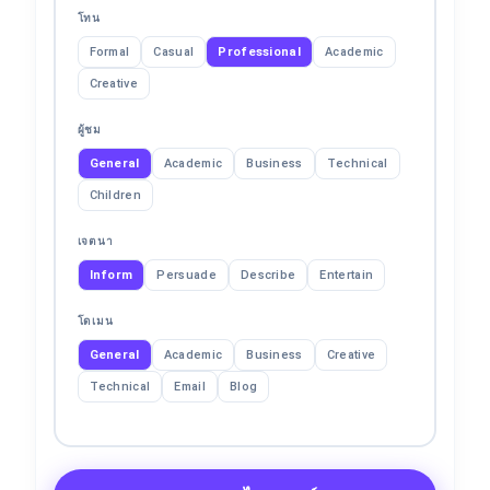
โทน
Formal
Casual
Professional
Academic
Creative
ผู้ชม
General
Academic
Business
Technical
Children
เจตนา
Inform
Persuade
Describe
Entertain
โดเมน
General
Academic
Business
Creative
Technical
Email
Blog