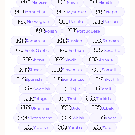
🇲🇹
🇳🇿
🇮🇳
Maltese
Maori
Marathi
🇲🇳
🇲🇲
🇳🇵
Mongolian
Myanmar
Nepali
🇳🇴
🇦🇫
🇮🇷
Norwegian
Pashto
Persian
🇵🇱
🇵🇹
Polish
Portuguese
🇷🇴
🇷🇺
🇼🇸
Romanian
Russian
Samoan
🇬🇧
🇷🇸
🇱🇸
Scots Gaelic
Serbian
Sesotho
🇿🇼
🇵🇰
🇱🇰
Shona
Sindhi
Sinhala
🇸🇰
🇸🇮
🇸🇴
Slovak
Slovenian
Somali
🇪🇸
🇮🇩
🇹🇿
Spanish
Sundanese
Swahili
🇸🇪
🇹🇯
🇮🇳
Swedish
Tajik
Tamil
🇮🇳
🇹🇭
🇹🇷
Telugu
Thai
Turkish
🇺🇦
🇵🇰
🇺🇿
Ukrainian
Urdu
Uzbek
🇻🇳
🇬🇧
🇿🇦
Vietnamese
Welsh
Xhosa
🇮🇱
🇳🇬
🇿🇦
Yiddish
Yoruba
Zulu