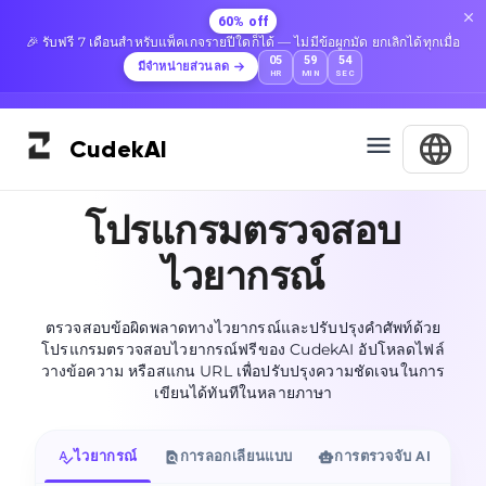
60% off
🎉 รับฟรี 7 เดือนสำหรับแพ็คเกจรายปีใดก็ได้ — ไม่มีข้อผูกมัด ยกเลิกได้ทุกเมื่อ
05
59
53
มีจำหน่ายส่วนลด
HR
MIN
SEC
Cudek
AI
โปรแกรมตรวจสอบ
ไวยากรณ์
ตรวจสอบข้อผิดพลาดทางไวยากรณ์และปรับปรุงคำศัพท์ด้วย
โปรแกรมตรวจสอบไวยากรณ์ฟรีของ CudekAI อัปโหลดไฟล์
วางข้อความ หรือสแกน URL เพื่อปรับปรุงความชัดเจนในการ
เขียนได้ทันทีในหลายภาษา
ไวยากรณ์
การลอกเลียนแบบ
การตรวจจับ AI
ท