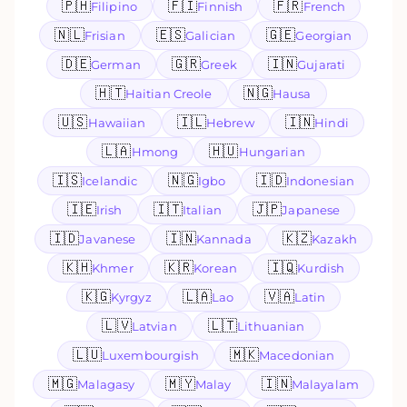
🇵🇭
🇫🇮
🇫🇷
Filipino
Finnish
French
🇳🇱
🇪🇸
🇬🇪
Frisian
Galician
Georgian
🇩🇪
🇬🇷
🇮🇳
German
Greek
Gujarati
🇭🇹
🇳🇬
Haitian Creole
Hausa
🇺🇸
🇮🇱
🇮🇳
Hawaiian
Hebrew
Hindi
🇱🇦
🇭🇺
Hmong
Hungarian
🇮🇸
🇳🇬
🇮🇩
Icelandic
Igbo
Indonesian
🇮🇪
🇮🇹
🇯🇵
Irish
Italian
Japanese
🇮🇩
🇮🇳
🇰🇿
Javanese
Kannada
Kazakh
🇰🇭
🇰🇷
🇮🇶
Khmer
Korean
Kurdish
🇰🇬
🇱🇦
🇻🇦
Kyrgyz
Lao
Latin
🇱🇻
🇱🇹
Latvian
Lithuanian
🇱🇺
🇲🇰
Luxembourgish
Macedonian
🇲🇬
🇲🇾
🇮🇳
Malagasy
Malay
Malayalam