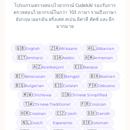
โปรแกรมตรวจสอบไวยากรณ์ CudekAI รองรับการ
ตรวจสอบไวยากรณ์ในกว่า 103 ภาษา รวมถึงภาษา
อังกฤษ เยอรมัน ฝรั่งเศส สเปน อิตาลี ดัตช์ และอีก
มากมาย
🇬🇧
🇿🇦
🇦🇱
English
Afrikaans
Albanian
🇪🇹
🇸🇦
🇦🇲
Amharic
Arabic
Armenian
🇦🇿
🇪🇸
Azerbaijani
Basque
🇧🇾
🇧🇩
🇧🇦
Belarusian
Bengali
Bosnian
🇧🇬
🇪🇸
🇵🇭
Bulgarian
Catalan
Cebuano
🇲🇼
🇨🇳
Chichewa
Chinese Simplified
🇹🇼
🇫🇷
Chinese Traditional
Corsican
🇭🇷
🇨🇿
🇩🇰
Croatian
Czech
Danish
🇳🇱
🇪🇪
Dutch
Esperanto
Estonian