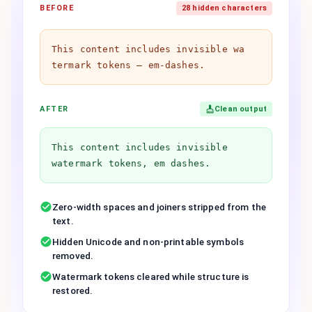
BEFORE
28 hidden characters
Th​is co​ntent in​cludes in​visible wa​
termark to​kens — em-dashes.
AFTER
Clean output
This content includes invisible
watermark tokens, em dashes.
Zero-width spaces and joiners stripped from the
text.
Hidden Unicode and non-printable symbols
removed.
Watermark tokens cleared while structure is
restored.