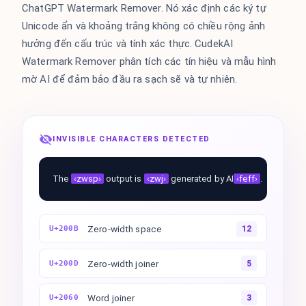
ChatGPT Watermark Remover. Nó xác định các ký tự
Unicode ẩn và khoảng trắng không có chiều rộng ảnh
hưởng đến cấu trúc và tính xác thực. CudekAI
Watermark Remover phân tích các tín hiệu và mẫu hình
mờ AI để đảm bảo đầu ra sạch sẽ và tự nhiên.
INVISIBLE CHARACTERS DETECTED
The
‹zwsp›
output is
‹zwj›
generated by AI
‹feff›
.
Zero-width space
U+200B
12
Zero-width joiner
U+200D
5
Word joiner
U+2060
3