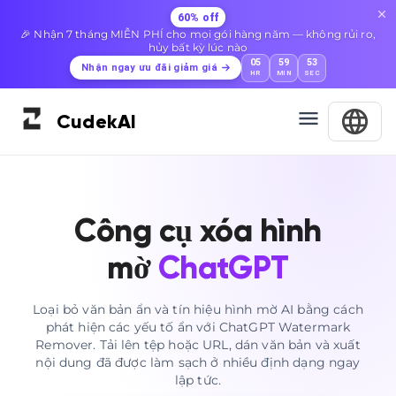
60% off
🎉 Nhận 7 tháng MIỄN PHÍ cho mọi gói hàng năm — không rủi ro,
hủy bất kỳ lúc nào
05
59
52
Nhận ngay ưu đãi giảm giá
HR
MIN
SEC
Cudek
AI
Công cụ xóa hình
mờ
ChatGPT
Loại bỏ văn bản ẩn và tín hiệu hình mờ AI bằng cách
phát hiện các yếu tố ẩn với ChatGPT Watermark
Remover. Tải lên tệp hoặc URL, dán văn bản và xuất
nội dung đã được làm sạch ở nhiều định dạng ngay
lập tức.