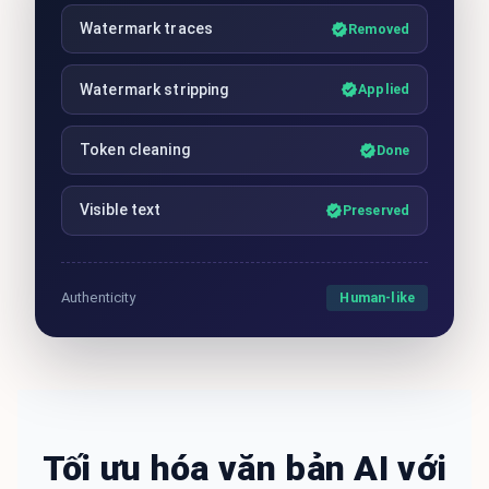
Watermark traces
Removed
Watermark stripping
Applied
Token cleaning
Done
Visible text
Preserved
Human-like
Authenticity
Tối ưu hóa văn bản AI với