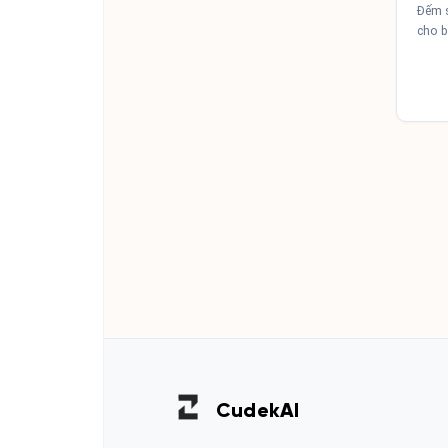
Đếm s
cho b
Cudek
AI