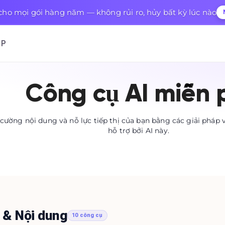
ho mọi gói hàng năm — không rủi ro, hủy bất kỳ lúc nào
P
Công cụ AI miễn 
cường nội dung và nỗ lực tiếp thị của bạn bằng các giải pháp 
hỗ trợ bởi AI này.
t & Nội dung
10 công cụ