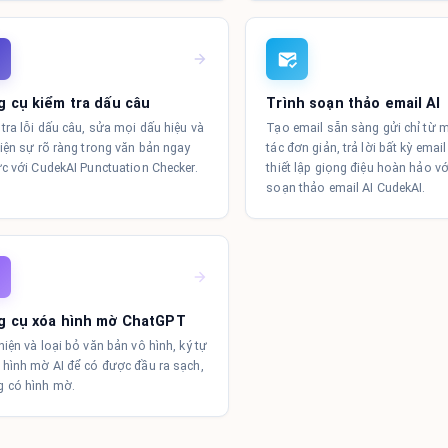
 cụ kiểm tra dấu câu
Trình soạn thảo email AI
tra lỗi dấu câu, sửa mọi dấu hiệu và
Tạo email sẵn sàng gửi chỉ từ 
hiện sự rõ ràng trong văn bản ngay
tác đơn giản, trả lời bất kỳ emai
ức với CudekAI Punctuation Checker.
thiết lập giọng điệu hoàn hảo vớ
soạn thảo email AI CudekAI.
g cụ xóa hình mờ ChatGPT
hiện và loại bỏ văn bản vô hình, ký tự
 hình mờ AI để có được đầu ra sạch,
g có hình mờ.