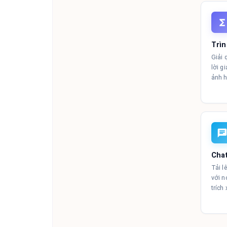
Trìn
Giải 
lời g
ảnh h
Cha
Tải l
với n
trích 