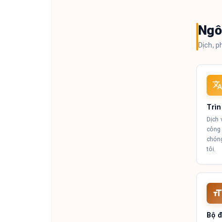
Ngô
Dịch, p
Trìn
Dịch 
công 
chóng
tôi.
Bộ 