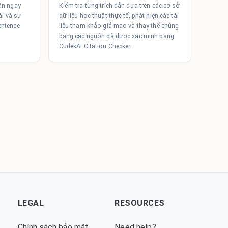
ăn ngay
Kiểm tra từng trích dẫn dựa trên các cơ sở
ài và sự
dữ liệu học thuật thực tế, phát hiện các tài
entence
liệu tham khảo giả mạo và thay thế chúng
bằng các nguồn đã được xác minh bằng
CudekAI Citation Checker.
LEGAL
RESOURCES
Chính sách bảo mật
Need help?