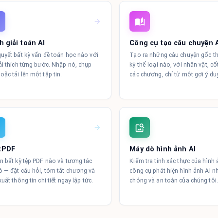
h giải toán AI
Công cụ tạo câu chuyện 
quyết bất kỳ vấn đề toán học nào với
Tạo ra những câu chuyện gốc t
iải thích từng bước. Nhập nó, chụp
kỳ thể loại nào, với nhân vật, cố
oặc tải lên một tập tin.
các chương, chỉ từ một gợi ý du
tPDF
Máy dò hình ảnh AI
ên bất kỳ tệp PDF nào và tương tác
Kiểm tra tính xác thực của hình
ó — đặt câu hỏi, tóm tắt chương và
công cụ phát hiện hình ảnh AI n
xuất thông tin chi tiết ngay lập tức.
chóng và an toàn của chúng tôi.