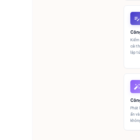
Công
Kiểm 
cải t
lập t
Côn
Phát 
ẩn và
khôn