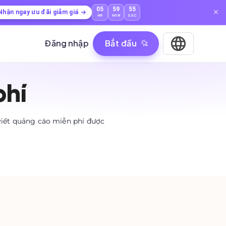
05
59
54
Nhận ngay ưu đãi giảm giá
HR
MIN
SEC
Đăng nhập
Bắt đầu
phí
viết quảng cáo miễn phí được