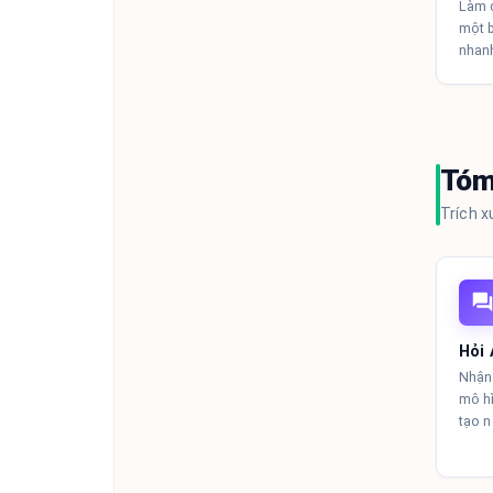
Làm c
một b
nhanh
Tóm
Trích x
Hỏi 
Nhận 
mô hì
tạo n