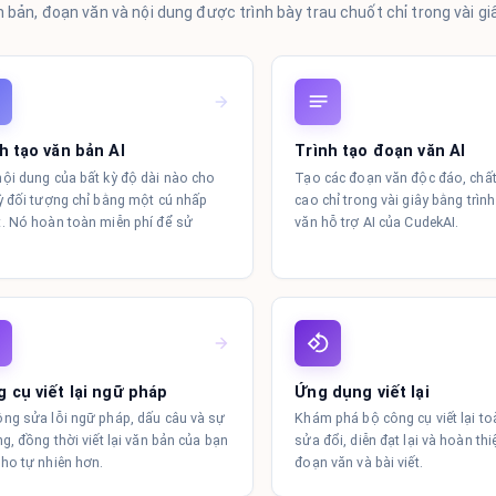
 bản, đoạn văn và nội dung được trình bày trau chuốt chỉ trong vài giâ
h tạo văn bản AI
Trình tạo đoạn văn AI
ội dung của bất kỳ độ dài nào cho
Tạo các đoạn văn độc đáo, chấ
ỳ đối tượng chỉ bằng một cú nhấp
cao chỉ trong vài giây bằng trìn
. Nó hoàn toàn miễn phí để sử
văn hỗ trợ AI của CudekAI.
!
 cụ viết lại ngữ pháp
Ứng dụng viết lại
ng sửa lỗi ngữ pháp, dấu câu và sự
Khám phá bộ công cụ viết lại to
ng, đồng thời viết lại văn bản của bạn
sửa đổi, diễn đạt lại và hoàn thi
ho tự nhiên hơn.
đoạn văn và bài viết.