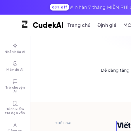
🎉 Nhận 7 tháng MIỄN PHÍ c
60% off
Cudek
AI
Trang chủ
Định giá
MC
Nhân hóa AI
Máy dò AI
Dễ dàng tăng 
Trò chuyện
AI
Trình kiểm
tra đạo văn
Viế
THỂ LOẠI
Công cụ