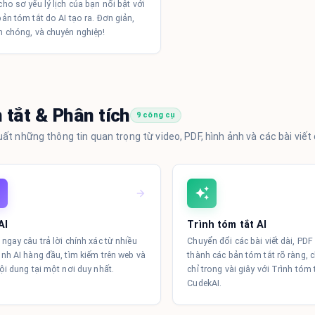
ho sơ yếu lý lịch của bạn nổi bật với
ản tóm tắt do AI tạo ra. Đơn giản,
 chóng, và chuyên nghiệp!
 tắt & Phân tích
9 công cụ
uất những thông tin quan trọng từ video, PDF, hình ảnh và các bài viế
AI
Trình tóm tắt AI
ngay câu trả lời chính xác từ nhiều
Chuyển đổi các bài viết dài, PD
nh AI hàng đầu, tìm kiếm trên web và
thành các bản tóm tắt rõ ràng, 
ội dung tại một nơi duy nhất.
chỉ trong vài giây với Trình tóm 
CudekAI.