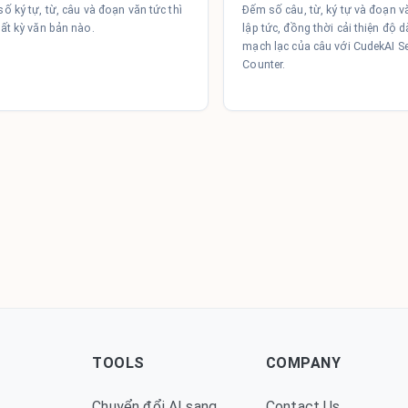
ố ký tự, từ, câu và đoạn văn tức thì
Đếm số câu, từ, ký tự và đoạn v
ất kỳ văn bản nào.
lập tức, đồng thời cải thiện độ d
mạch lạc của câu với CudekAI S
Counter.
TOOLS
COMPANY
Chuyển đổi AI sang
Contact Us