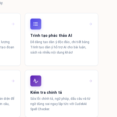
y.
Trình tạo phác thảo AI
t lượng
Dễ dàng tạo dàn ý độc đáo, chi tiết bằng
h tạo đoạn
Trình tạo dàn ý hỗ trợ AI cho bài luận,
sách và nhiều nội dung khác!
Kiểm tra chính tả
àn diện để
Sửa lỗi chính tả, ngữ pháp, dấu câu và từ
ện câu,
ngữ dùng sai ngay lập tức với CudekAI
Spell Checker.