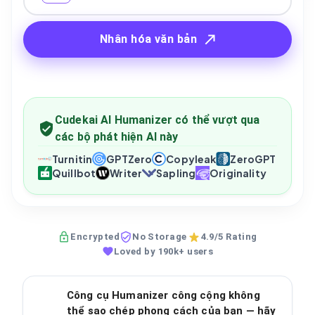
Nhân hóa văn bản
Cudekai AI Humanizer có thể vượt qua
các bộ phát hiện AI này
Turnitin
GPTZero
Copyleak
ZeroGPT
Quillbot
Writer
Sapling
Originality
Encrypted
No Storage
4.9/5 Rating
Loved by 190k+ users
Công cụ Humanizer công cộng không
thể sao chép phong cách của bạn — hãy