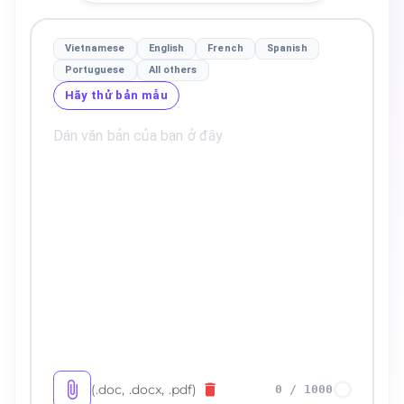
Vietnamese
English
French
Spanish
Portuguese
All others
Hãy thử bản mẫu
(.doc, .docx, .pdf)
0
/
1000