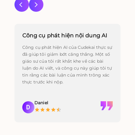
Công cụ phát hiện nội dung AI
Ti
Công cụ phát hiện AI của Cudekai thực sự
Tô
đã giúp tôi giảm bớt căng thẳng. Một số
tự
giáo sư của tôi rất khắt khe về các bài
bà
luận do AI viết, và công cụ này giúp tôi tự
gi
tin rằng các bài luận của mình trông xác
mư
thực trước khi nộp.
nh
chí
Daniel
D