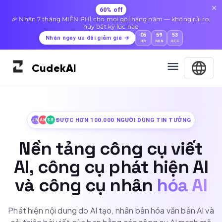
60% off
🎉 Nhận 7 tháng MIỄN PHÍ cho mọi gói hàng năm — không rủi ro,
hủy bất kỳ lúc nào
05
59
52
Nhận ngay ưu đãi giảm giá
HR
MIN
SEC
Cudek
AI
ĐƯỢC HƠN 100.000 NGƯỜI DÙNG TIN TƯỞNG
JM
AK
SR
Nền tảng công cụ viết
AI, công cụ phát hiện AI
và công cụ nhân
hóa AI
Phát hiện nội dung do AI tạo, nhân bản hóa văn bản AI và