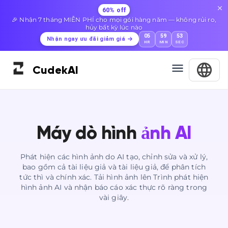
60% off
🎉 Nhận 7 tháng MIỄN PHÍ cho mọi gói hàng năm — không rủi ro,
hủy bất kỳ lúc nào
05
59
52
Nhận ngay ưu đãi giảm giá
HR
MIN
SEC
Cudek
AI
Máy dò hình
ảnh AI
Phát hiện các hình ảnh do AI tạo, chỉnh sửa và xử lý,
bao gồm cả tài liệu giả và tài liệu giả, để phân tích
tức thì và chính xác. Tải hình ảnh lên Trình phát hiện
hình ảnh AI và nhận báo cáo xác thực rõ ràng trong
vài giây.