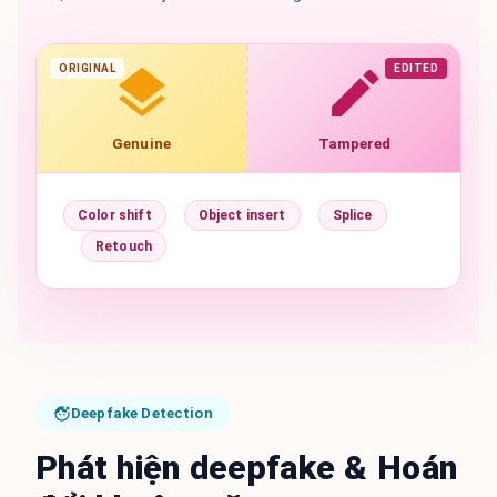
ORIGINAL
EDITED
Genuine
Tampered
Color shift
Object insert
Splice
Retouch
Deepfake Detection
Phát hiện deepfake & Hoán