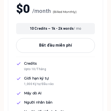
$
0
/
month
(
Billed Monthly
)
10
Credits ~
1k - 2k
words
/ mo
Bắt đầu miễn phí
Credits
Upto 10/Tháng
Giới hạn ký tự
1,000 Ký tự/Đầu vào
Máy dò AI
Người nhân bản