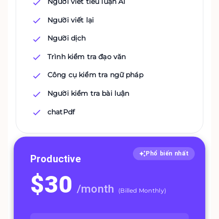
Người viết tiểu luận AI
Người viết lại
Người dịch
Trình kiểm tra đạo văn
Công cụ kiểm tra ngữ pháp
Người kiểm tra bài luận
chatPdf
Phổ biến nhất
Productive
$
30
/
month
(
Billed Monthly
)