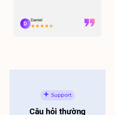
giọ
chu
Daniel
D
C
Support
Câu hỏi thường