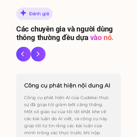
Đánh giá
Các chuyên gia và người dùng
thông thường đều dựa
vào nó.
Công cụ phát hiện nội dung AI
Ti
Công cụ phát hiện AI của Cudekai thực
Tôi
sự đã giúp tôi giảm bớt căng thẳng.
pho
Một số giáo sư của tôi rất khắt khe về
hoà
các bài luận do AI viết, và công cụ này
thự
giúp tôi tự tin rằng các bài luận của
giú
mình trông xác thực trước khi nộp.
thứ