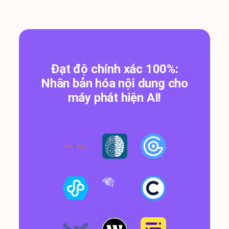
Đạt độ chính xác 100%:
Nhân bản hóa nội dung cho
máy phát hiện AI!