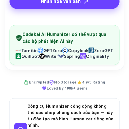
Nhân hóa văn bản
Cudekai AI Humanizer có thể vượt qua
các bộ phát hiện AI này
Turnitin
GPTZero
Copyleak
ZeroGPT
Quillbot
Writer
Sapling
Originality
Encrypted
No Storage
4.9/5 Rating
Loved by 190k+ users
Công cụ Humanizer công cộng không
thể sao chép phong cách của bạn — hãy
tự đào tạo mô hình Humanizer riêng của
mình.