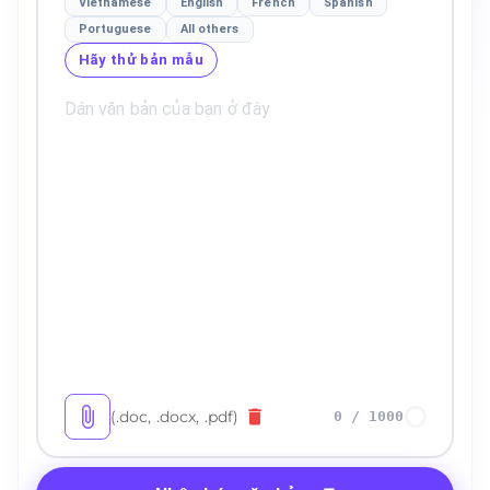
Vietnamese
English
French
Spanish
Portuguese
All others
Hãy thử bản mẫu
(.doc, .docx, .pdf)
0
/
1000