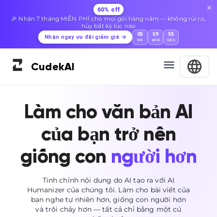
60% off
🎉 Nhận 7 tháng MIỄN PHÍ cho mọi gói hàng năm — không rủi ro,
hủy bất kỳ lúc nào
05
59
54
Nhận ngay ưu đãi giảm giá
HR
MIN
SEC
Cudek
AI
Làm cho văn bản AI
của bạn trở nên
giống con
người hơn
Tinh chỉnh nội dung do AI tạo ra với AI
Humanizer của chúng tôi. Làm cho bài viết của
bạn nghe tự nhiên hơn, giống con người hơn
và trôi chảy hơn — tất cả chỉ bằng một cú