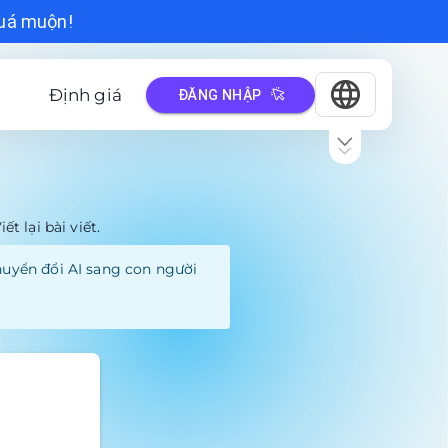
quá muộn!
Định giá
ĐĂNG NHẬP
 lại bài viết.
chuyển đổi AI sang con người