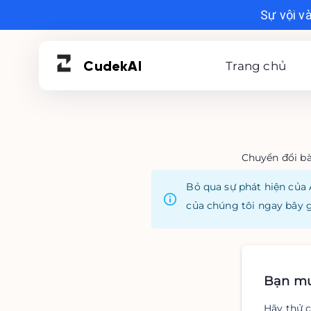
Sự vội v
Cudek
AI
Trang chủ
Chuyển đổi bà
Bỏ qua sự phát hiện của 
của chúng tôi ngay bây g
Bạn muố
Hãy thử c