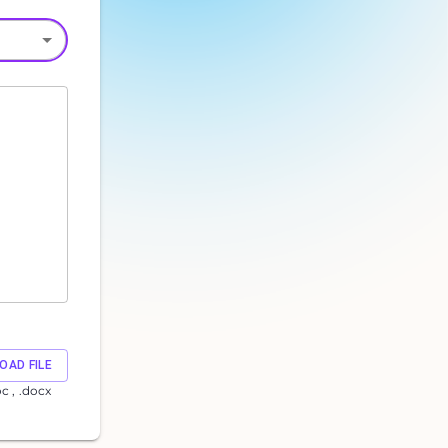
OAD FILE
oc , .docx