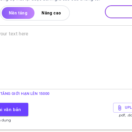
Nền tảng
Nâng cao
TĂNG GIỚI HẠN LÊN 15000
UPL
ại văn bản
.pdf, .d
ín dụng