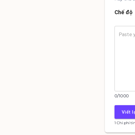
Chế độ
0
/
1000
Viết l
1 Chi phí t