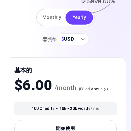
✨ Save
60
%
Monthly
Yearly
$
USD
貨幣
基本的
$
6.00
/
month
(
Billed Annually
)
100
Credits ~
10k - 20k
words
/ mo
開始使用