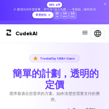
60% off
🎉 購買任何年度套餐，即可享7個月免費——零風險，隨時取消
05
59
53
享受折扣
HR
MIN
SEC
Cudek
AI
Trusted by 100k+ Users
簡單的計劃，透明的
定價
選擇最適合您需求的方案。始終清楚您需要支付的費
用。