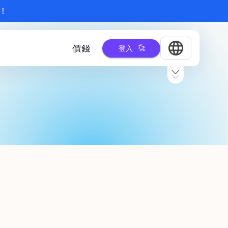
！
價錢
登入