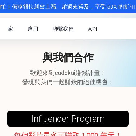
匆忙！價格很快就會上漲。趁還來得及，享受 50% 的折扣
家
應用
聯繫我們
API
與我們合作
歡迎來到cudekai賺錢計畫！
發現與我們一起賺錢的絕佳機會：
Influencer Program
每個影片最多可賺取 1,000 美元！