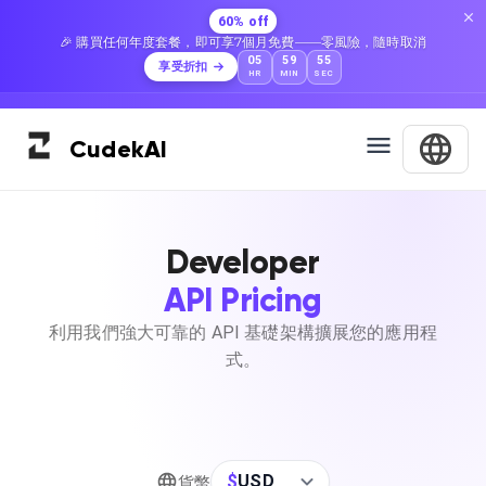
60% off
🎉 購買任何年度套餐，即可享7個月免費——零風險，隨時取消
05
59
55
享受折扣
HR
MIN
SEC
Cudek
AI
Developer
API Pricing
利用我們強大可靠的 API 基礎架構擴展您的應用程
式。
$
USD
貨幣