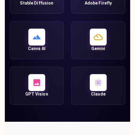
Stable Diffusion
Adobe Firefly
Canva AI
Gemini
GPT Vision
Claude