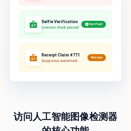
Selfie Verification
Verified
Liveness check passed
Receipt Claim #771
Review
Suspicious watermark
访问人工智能图像检测器
的核心功能