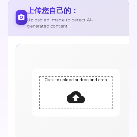
上传您自己的：
Upload an image to detect AI-
generated content
Click to upload or drag and drop